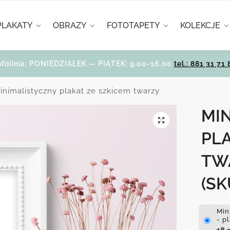
PLAKATY
OBRAZY
FOTOTAPETY
KOLEKCJE
nfolinia: PONIEDZIAŁEK — PIĄTEK: 9.00-16.00
tel.: 881 31 71 
inimalistyczny plakat ze szkicem twarzy
MI
PLA
TW
(SK
Min
- p