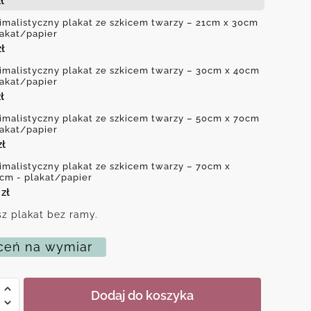
ł
imalistyczny plakat ze szkicem twarzy – 21cm x 30cm
lakat/papier
zł
imalistyczny plakat ze szkicem twarzy – 30cm x 40cm
lakat/papier
ł
imalistyczny plakat ze szkicem twarzy – 50cm x 70cm
lakat/papier
zł
imalistyczny plakat ze szkicem twarzy – 70cm x
cm - plakat/papier
0
zł
z plakat bez ramy.
eń na wymiar
Dodaj do koszyka
istyczny