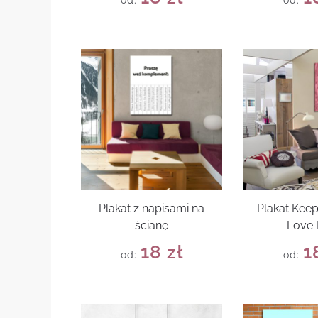
od:
od:
Plakat z napisami na
Plakat Kee
ścianę
Love 
18
zł
1
od:
od: