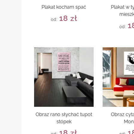
Plakat kocham spać
Plakat w 
mieszk
18
zł
od:
1
od:
Obraz rano słychać tupot
Obraz cyta
stópek
Mon
18
zł
1