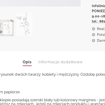
ze
Infolini
szkice
PONIED
twarzy
9.00-1
tel.: 88
Real
Pols
Darm
Opis
Informacje dodatkowe
ysunek dwóch twarzy: kobiety i mężczyzny. Ozdobę polec
m papierze.
lepie posiadają szeroki biały lub kolorowy margines - je
idzisz na zdjęciach. Jeżeli na zdjęciach produktu i aranżac