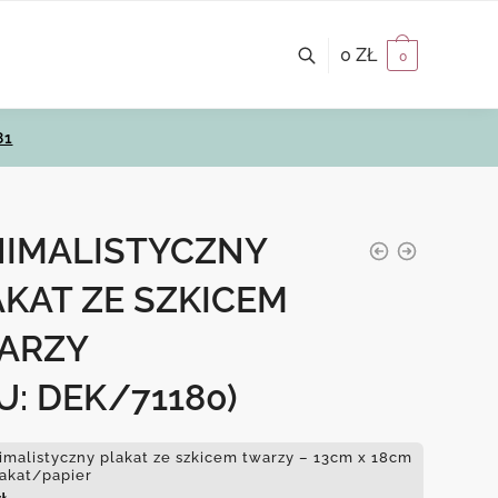
0
ZŁ
0
81
NIMALISTYCZNY
KAT ZE SZKICEM
ARZY
U: DEK/71180)
imalistyczny plakat ze szkicem twarzy – 13cm x 18cm
lakat/papier