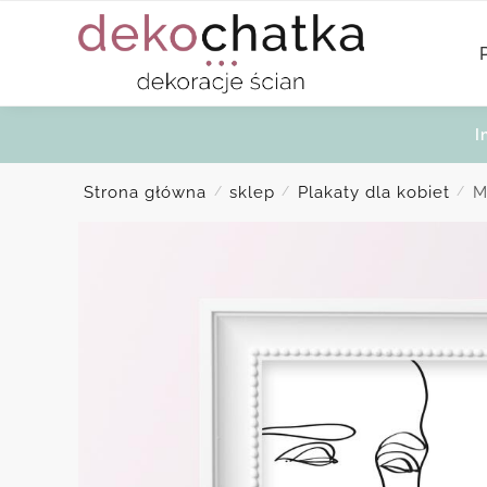
Skip
Skip
to
to
navigation
content
I
Strona główna
sklep
Plakaty dla kobiet
M
/
/
/