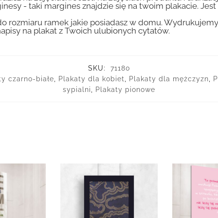
inesy - taki margines znajdzie się na twoim plakacie. Je
 rozmiaru ramek jakie posiadasz w domu. Wydrukujemy T
apisy na plakat z Twoich ulubionych cytatów.
SKU:
71180
ty czarno-białe
,
Plakaty dla kobiet
,
Plakaty dla mężczyzn
,
P
sypialni
,
Plakaty pionowe