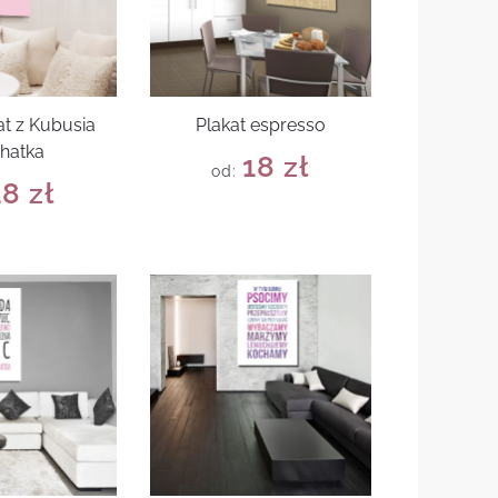
at z Kubusia
Plakat espresso
hatka
18
zł
od:
18
zł