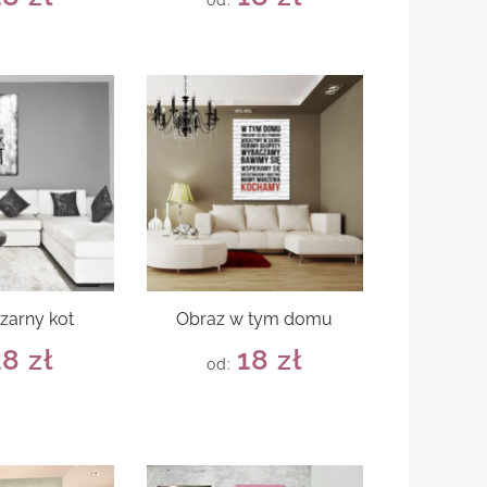
od:
czarny kot
Obraz w tym domu
18
zł
18
zł
od: