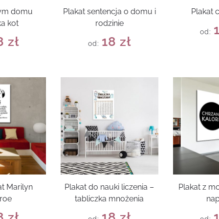
tym domu
Plakat sentencja o domu i
Plakat 
a kot
rodzinie
od:
8
zł
18
zł
od:
t Marilyn
Plakat do nauki liczenia –
Plakat z 
roe
tabliczka mnożenia
na
8
zł
18
zł