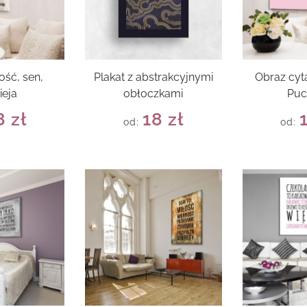
ość, sen,
Plakat z abstrakcyjnymi
Obraz cyt
ieja
obłoczkami
Puc
8
zł
18
zł
od:
od: