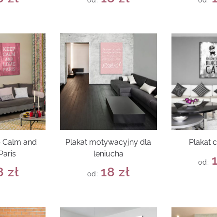
od:
od:
p Calm and
Plakat motywacyjny dla
Plakat 
Paris
leniucha
od:
8
zł
18
zł
od: