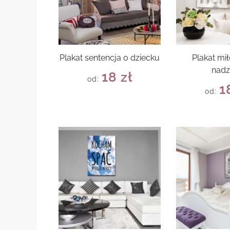
Plakat sentencja o dziecku
Plakat mił
nadz
18
zł
od:
1
od: