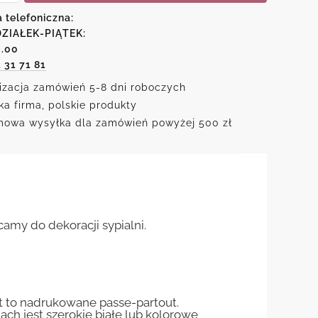
a telefoniczna:
m
ZIAŁEK-PIĄTEK:
6.00
1 31 71 81
izacja zamówień 5-8 dni roboczych
ka firma, polskie produkty
owa wysyłka dla zamówień powyżej 500 zł
amy do dekoracji sypialni.
st to nadrukowane passe-partout.
jach jest szerokie białe lub kolorowe