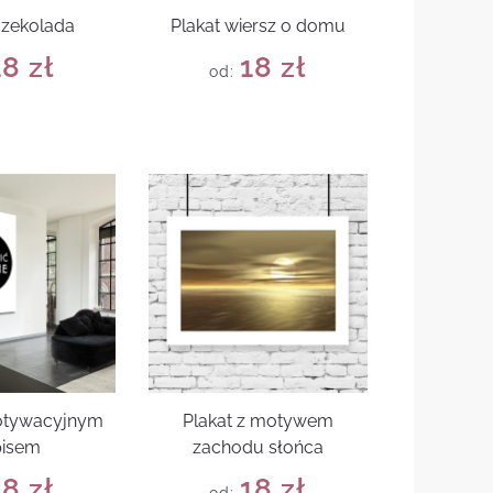
czekolada
Plakat wiersz o domu
18
zł
18
zł
od:
motywacyjnym
Plakat z motywem
pisem
zachodu słońca
18
zł
18
zł