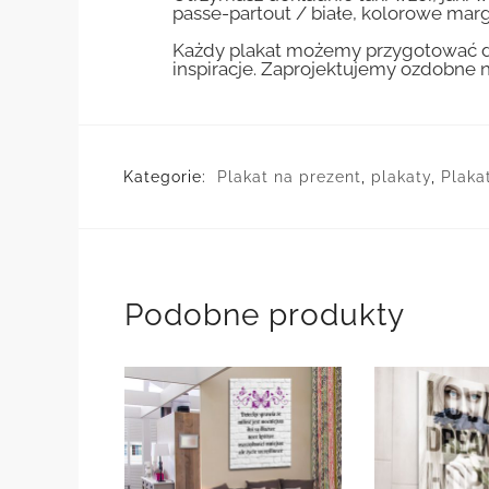
passe-partout / białe, kolorowe marg
Każdy plakat możemy przygotować do
inspiracje. Zaprojektujemy ozdobne n
Kategorie:
Plakat na prezent
,
plakaty
,
Plaka
Podobne produkty