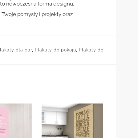
st to nowoczesna forma designu.
woje pomysły i projekty oraz
lakaty dla par
,
Plakaty do pokoju
,
Plakaty do