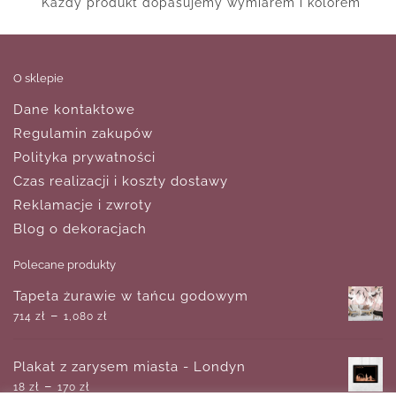
Każdy produkt dopasujemy wymiarem i kolorem
O sklepie
Dane kontaktowe
Regulamin zakupów
Polityka prywatności
Czas realizacji i koszty dostawy
Reklamacje i zwroty
Blog o dekoracjach
Polecane produkty
Tapeta żurawie w tańcu godowym
–
714
zł
1,080
zł
Plakat z zarysem miasta - Londyn
–
18
zł
170
zł