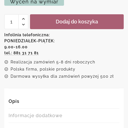
Wyceń na wymiar
ilość
Dodaj do koszyka
Plakat
z
kolekcji
Infolinia telefoniczna:
ziół
PONIEDZIAŁEK-PIĄTEK:
-
9.00-16.00
bazylia
tel.: 881 31 71 81
Realizacja zamówień 5-8 dni roboczych
Polska firma, polskie produkty
Darmowa wysyłka dla zamówień powyżej 500 zł
Opis
Informacje dodatkowe