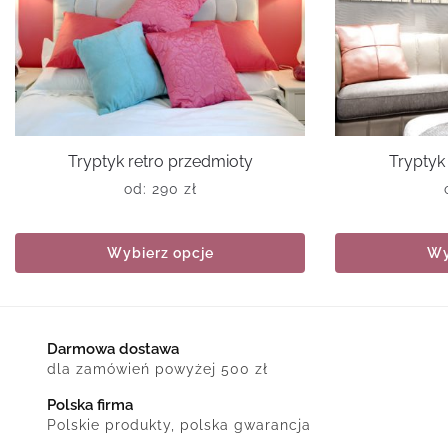
Tryptyk retro przedmioty
Tryptyk
od:
290
zł
Wybierz opcje
Wy
Darmowa dostawa
dla zamówień powyżej 500 zł
Polska firma
Polskie produkty, polska gwarancja