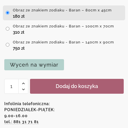
Obraz ze znakiem zodiaku - Baran – 80cm x 45cm
180
zł
Obraz ze znakiem zodiaku - Baran – 100cm x 70cm
310
zł
Obraz ze znakiem zodiaku - Baran – 140cm x 90cm
750
zł
Wyceń na wymiar
ilość
Dodaj do koszyka
Obraz
ze
znakiem
Infolinia telefoniczna:
zodiaku
PONIEDZIAŁEK-PIĄTEK:
9.00-16.00
-
tel.: 881 31 71 81
Baran