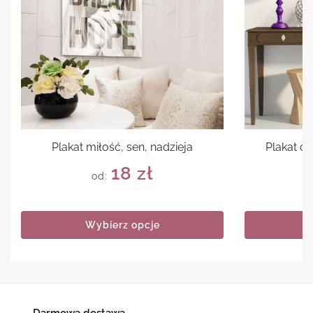
Plakat miłość, sen, nadzieja
Plakat cz
18
zł
od:
Wybierz opcje
Darmowa dostawa