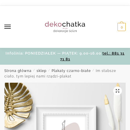
Skip
Skip
to
to
navigation
content
0
Infolinia: PONIEDZIAŁEK — PIĄTEK: 9.00-16.00
tel.: 881 31
71 81
Strona główna
/
sklep
/
Plakaty czarno-białe
/
Im słabsze
ciało, tym lepiej nami rządzi-plakat