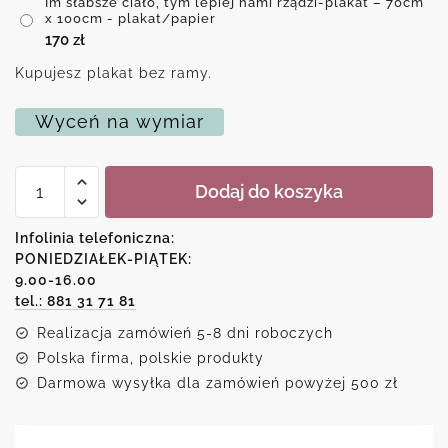
Im słabsze ciało, tym lepiej nami rządzi-plakat – 70cm
x 100cm - plakat/papier
170
zł
Kupujesz plakat bez ramy.
Wyceń na wymiar
ilość
Dodaj do koszyka
Im
słabsze
ciało,
Infolinia telefoniczna:
tym
PONIEDZIAŁEK-PIĄTEK:
lepiej
9.00-16.00
nami
rządzi-
tel.: 881 31 71 81
plakat
Realizacja zamówień 5-8 dni roboczych
Polska firma, polskie produkty
Darmowa wysyłka dla zamówień powyżej 500 zł