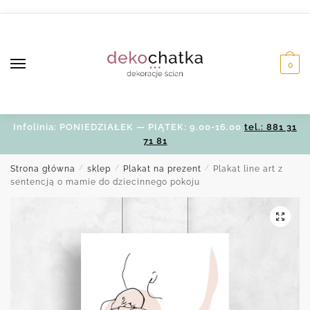
Skip
Skip
to
to
navigation
content
0
Infolinia: PONIEDZIAŁEK — PIĄTEK: 9.00-16.00
tel.: 881 31
71 81
Strona główna
/
sklep
/
Plakat na prezent
/
Plakat line art z
sentencją o mamie do dziecinnego pokoju