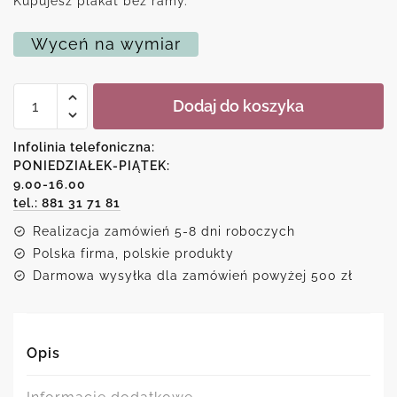
Kupujesz plakat bez ramy.
Wyceń na wymiar
ilość
Dodaj do koszyka
Plakat
line
art
Infolinia telefoniczna:
z
PONIEDZIAŁEK-PIĄTEK:
sentencją
9.00-16.00
o
mamie
tel.: 881 31 71 81
do
Realizacja zamówień 5-8 dni roboczych
dziecinnego
pokoju
Polska firma, polskie produkty
Darmowa wysyłka dla zamówień powyżej 500 zł
Opis