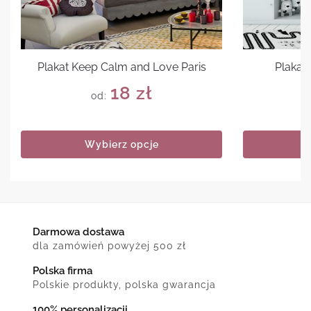
Plakat Keep Calm and Love Paris
Plakat
18
zł
od:
Wybierz opcje
Darmowa dostawa
dla zamówień powyżej 500 zł
Polska firma
Polskie produkty, polska gwarancja
100% personalizacji