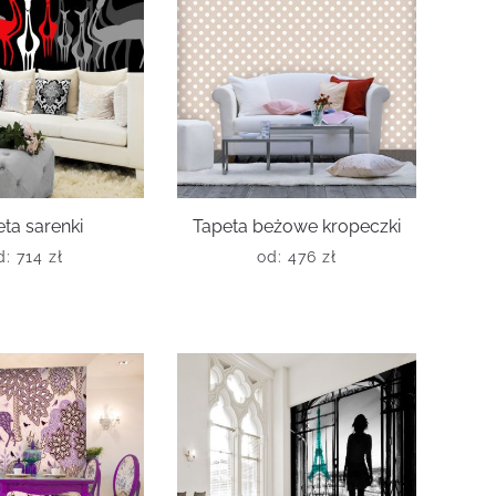
ta sarenki
Tapeta beżowe kropeczki
d:
714
zł
od:
476
zł