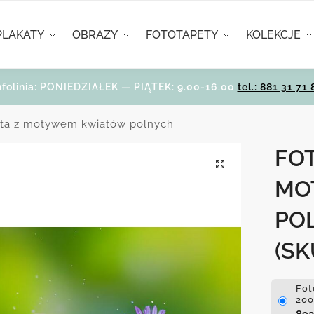
PLAKATY
OBRAZY
FOTOTAPETY
KOLEKCJE
nfolinia: PONIEDZIAŁEK — PIĄTEK: 9.00-16.00
tel.: 881 31 71 
ta z motywem kwiatów polnych
FO
MO
PO
(SK
Fot
200