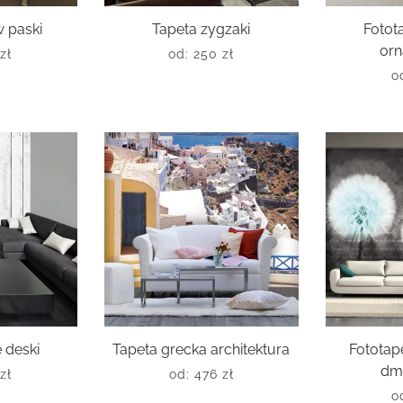
w paski
Tapeta zygzaki
Fotota
or
zł
od:
250
zł
o
 deski
Tapeta grecka architektura
Fototap
dm
zł
od:
476
zł
o