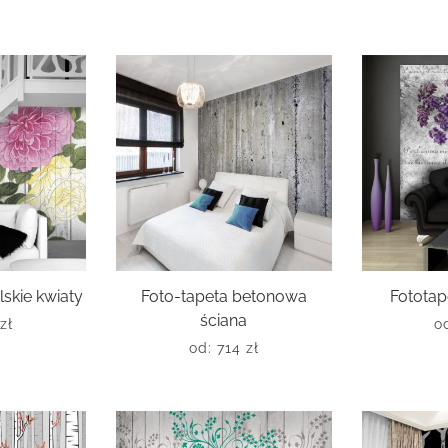
skie kwiaty
Foto-tapeta betonowa
Fototap
ściana
zł
o
od:
714
zł