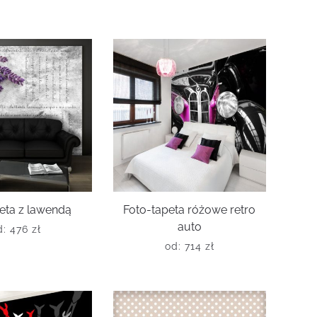
eta z lawendą
Foto-tapeta różowe retro
auto
d:
476
zł
od:
714
zł