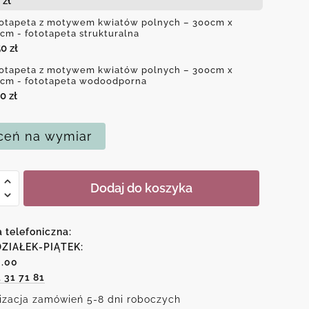
3
zł
otapeta z motywem kwiatów polnych – 300cm x
cm - fototapeta strukturalna
50
zł
otapeta z motywem kwiatów polnych – 300cm x
cm - fototapeta wodoodporna
50
zł
eń na wymiar
Dodaj do koszyka
peta
wem
a telefoniczna:
ów
ZIAŁEK-PIĄTEK:
6.00
ch
1 31 71 81
izacja zamówień 5-8 dni roboczych