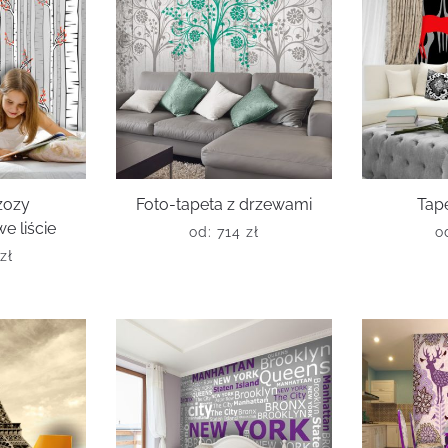
zozy
Foto-tapeta z drzewami
Tape
 liście
od:
714
zł
o
zł