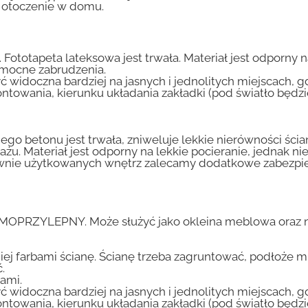
e otoczenie w domu.
 Fototapeta lateksowa jest trwała. Materiał jest odporny 
i mocne zabrudzenia.
ć widoczna bardziej na jasnych i jednolitych miejscach, 
ntowania, kierunku układania zakładki (pod światło będ
go betonu jest trwała, zniweluje lekkie nierówności ścian
tażu. Materiał jest odporny na lekkie pocieranie, jednak 
nsywnie użytkowanych wnętrz zalecamy dodatkowe zabez
AMOPRZYLEPNY. Może służyć jako okleina meblowa oraz n
iej farbami ścianę. Ścianę trzeba zagruntować, podłoże m
.
ami.
ć widoczna bardziej na jasnych i jednolitych miejscach, 
ntowania, kierunku układania zakładki (pod światło będ