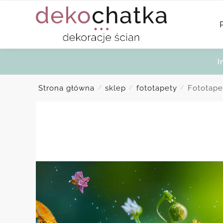
Skip
Skip
to
to
navigation
content
I
Strona główna
sklep
fototapety
Fototape
/
/
/