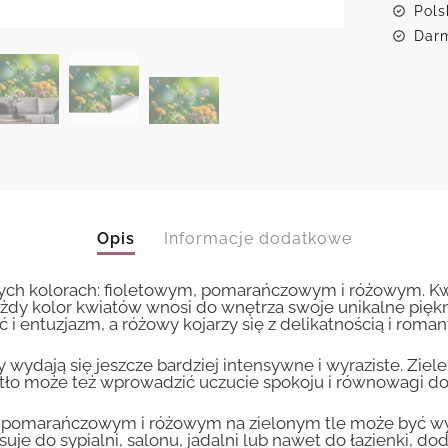
Pols
Darm
Opis
Informacje dodatkowe
knych kolorach: fioletowym, pomarańczowym i różowym. K
Każdy kolor kwiatów wnosi do wnętrza swoje unikalne piękn
 i entuzjazm, a różowy kojarzy się z delikatnością i rom
aty wydają się jeszcze bardziej intensywne i wyraziste. Ziel
ne tło może też wprowadzić uczucie spokoju i równowagi d
ym, pomarańczowym i różowym na zielonym tle może być
 do sypialni, salonu, jadalni lub nawet do łazienki, dodają