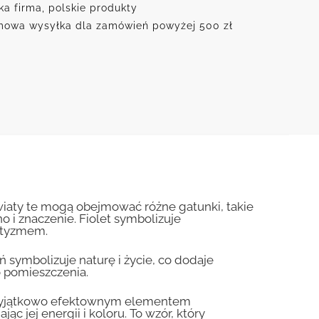
ka firma, polskie produkty
owa wysyłka dla zamówień powyżej 500 zł
wiaty te mogą obejmować różne gatunki, takie
o i znaczenie. Fiolet symbolizuje
antyzmem.
eń symbolizuje naturę i życie, co dodaje
o pomieszczenia.
 wyjątkowo efektownym elementem
c jej energii i koloru. To wzór, który