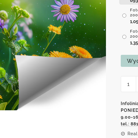
89
Fot
200
1,0
Fot
200
1,3
Wyc
ilość
Fotota
z
moty
Infolini
kwiat
PONIED
9.00-1
polny
tel.: 88
Real