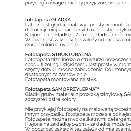
przyciąga uwagę i tworzy przyjazne, wiosenn
fototapeta GŁADKA
Lateks jest gładki, matowy i prosty w montażu.
dekoracji miejsc narażonych na częsty dotyk 
Klejona na zakładkę 1-2cm - zakładka może by
Widoczność zakładki tez zależy od miejsca mo
rzucać minimalny cień).
Fototapeta STRUKTURALNA
Fototapeta flizelinowa o strukturze nowoczesne
spodu flizeliną. Dzięki temu jest prosty w mon
częsty dotyk i mocne zabrudzenia. Do inte
dostępnym za zamówienie.
Fototapeta montowana na styk.
Fototapeta SAMOPRZYLEPNA™
Gładki gruby materiał z powłoką winylową. S
soczyste i ostre kolory.
Nie przyklejaj fototapety na malowaną wcześn
innym przypadku fototapeta może się odklejać
Fototapetę można myć delikatnymi detergent
Klejona na zakładkę 1-2cm - zakładka może by
Widoczność zakładki tez zależy od miejsca mo