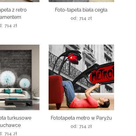
peta z retro
Foto-tapeta biała cegła
namentem
od:
714
zł
d:
714
zł
eta turkusowe
Fototapeta metro w Paryżu
uchawce
od:
714
zł
d:
714
zł