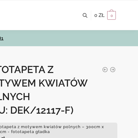
0
ZŁ
0
81
TOTAPETA Z
TYWEM KWIATÓW
LNYCH
U: DEK/12117-F)
otapeta z motywem kwiatów polnych – 300cm x
cm - fototapeta gładka