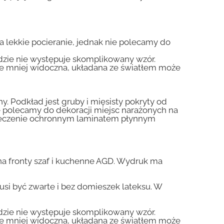
na lekkie pocieranie, jednak nie polecamy do
gdzie nie występuje skomplikowany wzór.
zie mniej widoczna, układana ze światłem może
y. Podkład jest gruby i mięsisty pokryty od
nie polecamy do dekoracji miejsc narażonych na
pieczenie ochronnym laminatem płynnym
a fronty szaf i kuchenne AGD. Wydruk ma
usi być zwarte i bez domieszek lateksu. W
gdzie nie występuje skomplikowany wzór.
zie mniej widoczna, układana ze światłem może