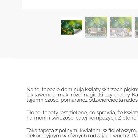
Na tej tapecie dominują kwiaty w trzech pię
jak lawenda, mak, róże, nagietki czy chabry. 
tajemniczość, pomarańcz odzwierciedla radość
Tło tej tapety jest zielone, co sprawia, że kwi
harmonii i świeżości całej kompozycji. Zielo
Taka tapeta z polnymi kwiatami w fioletow
dekoracyjnym w różnych rodzajach wnętrz. Pasuje