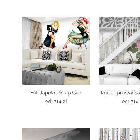
Fototapeta Pin up Girls
Tapeta prowansal
od:
714
zł
od:
714