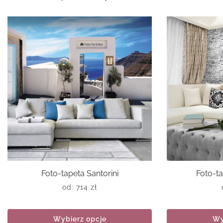
Foto-tapeta Santorini
Foto-ta
od:
714
zł
Wybierz opcje
Wy