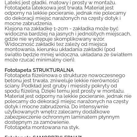
Lateks jest gładki, matowy i prosty w montażu.
Fototapeta lateksowa jest trwała. Materiał jest
odporny na lekkie pocieranie, jednak nie polecamy
do dekoracji miejsc narażonych na częsty dotyk i
mocne zabrudzenia.
Klejona na zakładkę 1-2cm - zakładka może być
widoczna bardziej na jasnych i jednolitych miejscach,
gdzie nie występuje skomplikowany wzór.
Widoczność zakładki tez zależy od miejsca
montowania, kierunku układania zakładki (pod
światło będzie mniej widoczna, układana ze światłem
może rzucać minimalny cień).
Fototapeta STRUKTURALNA
Fototapeta flizelinowa o strukturze nowoczesnego
betonu jest trwała, zniweluje lekkie nierówności
ściany. Podkład jest gruby i mięsisty pokryty od
spodu flizeliną. Dzięki temu jest prosty w montażu.
Materiał jest odporny na lekkie pocieranie, jednak nie
polecamy do dekoracji miejsc narażonych na częsty
dotyk i mocne zabrudzenia. Do intensywnie
użytkowanych wnętrz zalecamy dodatkowe
zabezpieczenie ochronnym laminatem płynnym
dostępnym za zamówienie.
Fototapeta montowana na styk.