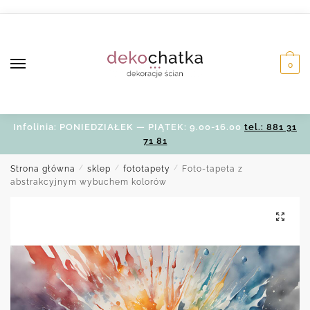
Skip
Skip
to
to
navigation
content
0
Infolinia: PONIEDZIAŁEK — PIĄTEK: 9.00-16.00
tel.: 881 31
71 81
Strona główna
/
sklep
/
fototapety
/
Foto-tapeta z
abstrakcyjnym wybuchem kolorów