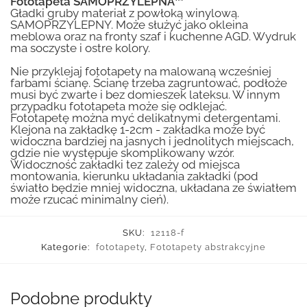
Fototapeta SAMOPRZYLEPNA™
Gładki gruby materiał z powłoką winylową.
SAMOPRZYLEPNY. Może służyć jako okleina
meblowa oraz na fronty szaf i kuchenne AGD. Wydruk
ma soczyste i ostre kolory.
Nie przyklejaj fototapety na malowaną wcześniej
farbami ścianę. Ścianę trzeba zagruntować, podłoże
musi być zwarte i bez domieszek lateksu. W innym
przypadku fototapeta może się odklejać.
Fototapetę można myć delikatnymi detergentami.
Klejona na zakładkę 1-2cm - zakładka może być
widoczna bardziej na jasnych i jednolitych miejscach,
gdzie nie występuje skomplikowany wzór.
Widoczność zakładki tez zależy od miejsca
montowania, kierunku układania zakładki (pod
światło będzie mniej widoczna, układana ze światłem
może rzucać minimalny cień).
SKU:
12118-f
Kategorie:
fototapety
,
Fototapety abstrakcyjne
Podobne produkty