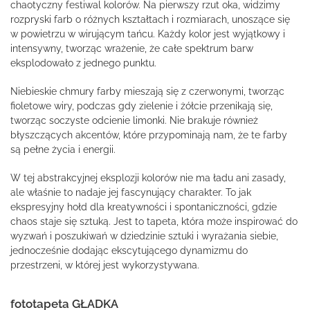
chaotyczny festiwal kolorów. Na pierwszy rzut oka, widzimy
rozpryski farb o różnych kształtach i rozmiarach, unoszące się
w powietrzu w wirującym tańcu. Każdy kolor jest wyjątkowy i
intensywny, tworząc wrażenie, że całe spektrum barw
eksplodowało z jednego punktu.
Niebieskie chmury farby mieszają się z czerwonymi, tworząc
fioletowe wiry, podczas gdy zielenie i żółcie przenikają się,
tworząc soczyste odcienie limonki. Nie brakuje również
błyszczących akcentów, które przypominają nam, że te farby
są pełne życia i energii.
W tej abstrakcyjnej eksplozji kolorów nie ma ładu ani zasady,
ale właśnie to nadaje jej fascynujący charakter. To jak
ekspresyjny hołd dla kreatywności i spontaniczności, gdzie
chaos staje się sztuką. Jest to tapeta, która może inspirować do
wyzwań i poszukiwań w dziedzinie sztuki i wyrażania siebie,
jednocześnie dodając ekscytującego dynamizmu do
przestrzeni, w której jest wykorzystywana.
fototapeta GŁADKA