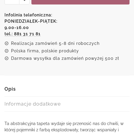
tapeta
z
Infolinia telefoniczna:
abstrakcyjnym
PONIEDZIAŁEK-PIĄTEK:
9.00-16.00
wybuchem
tel.: 881 31 71 81
kolorów
Realizacja zamówień 5-8 dni roboczych
Polska firma, polskie produkty
Darmowa wysyłka dla zamówień powyżej 500 zł
Opis
Informacje dodatkowe
Ta abstrakcyjna tapeta wydaje się przenosić nas do chwili, w
której pojemniki z farbą eksplodowały, tworząc wspaniały i