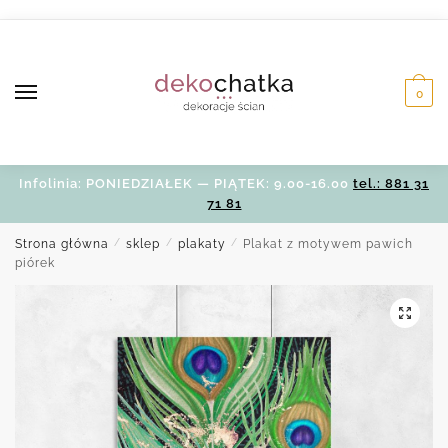
Skip
Skip
to
to
navigation
content
0
Infolinia: PONIEDZIAŁEK — PIĄTEK: 9.00-16.00
tel.: 881 31
71 81
Strona główna
/
sklep
/
plakaty
/
Plakat z motywem pawich
piórek