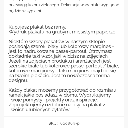
przewagą koloru zielonego. Dekoracja wspaniale wyglądać
będzie w sypialni.
Kupujesz plakat bez ramy.
Wydruk plakatu na grubym, mięsistym papierze.
Niektóre wzory plakatów w naszym sklepie
posiadają szeroki biały lub kolorowy margines -
jest to nadrukowane passe-partout. Otrzymasz
dokładnie taki wzór, jaki widzisz na zdjęciach.
Jeżeli na zdjęciach produktu i aranżacjach jest
szerokie białe lub kolorowe passe-partout / białe,
kolorowe marginesy - taki margines znajdzie się
na twoim plakacie. Jest to nowoczesna forma
designu.
Każdy plakat możemy przygotować do rozmiaru
ramek jakie posiadasz w domu. Wydrukujemy
Twoje pomysły i projekty oraz inspiracje.
Zaprojektujemy ozdobne napisy na plakat z
Twoich ulubionych cytatów.
SKU:
620869-p