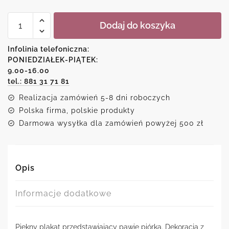
ilość
Dodaj do koszyka
Plakat
z
motywem
Infolinia telefoniczna:
pawich
PONIEDZIAŁEK-PIĄTEK:
piórek
9.00-16.00
tel.: 881 31 71 81
Realizacja zamówień 5-8 dni roboczych
Polska firma, polskie produkty
Darmowa wysyłka dla zamówień powyżej 500 zł
Opis
Informacje dodatkowe
Piękny plakat przedstawiający pawie piórka. Dekoracja z