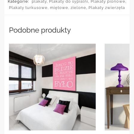
Kategorie:
plakaty
,
Plakaty do sypialni
,
Plakaty pionowe
,
Plakaty turkusowe, miętowe, zielone
,
Plakaty zwierzęta
Podobne produkty