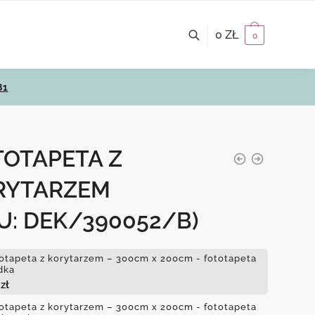
0
ZŁ
0
81
TOTAPETA Z
RYTARZEM
U: DEK/390052/B)
otapeta z korytarzem – 300cm x 200cm - fototapeta
dka
4
zł
otapeta z korytarzem – 300cm x 200cm - fototapeta