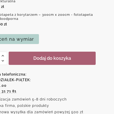
ukturalna
0
zł
otapeta z korytarzem – 300cm x 200cm - fototapeta
doodporna
80
zł
eń na wymiar
Dodaj do koszyka
peta
rzem
a telefoniczna:
ZIAŁEK-PIĄTEK:
6.00
1 31 71 81
izacja zamówień 5-8 dni roboczych
ka firma, polskie produkty
owa wysyłka dla zamówień powyżej 500 zł