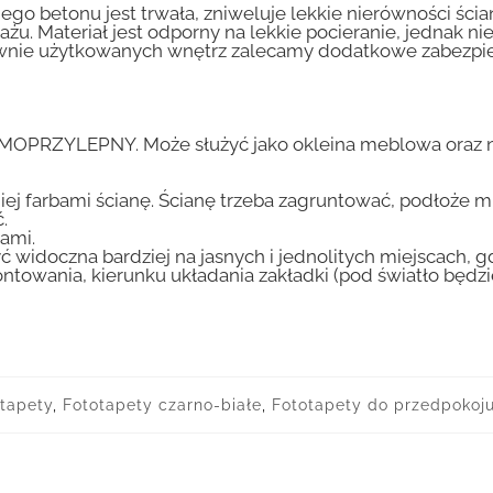
go betonu jest trwała, zniweluje lekkie nierówności ścian
tażu. Materiał jest odporny na lekkie pocieranie, jednak 
nsywnie użytkowanych wnętrz zalecamy dodatkowe zabez
AMOPRZYLEPNY. Może służyć jako okleina meblowa oraz n
iej farbami ścianę. Ścianę trzeba zagruntować, podłoże m
.
ami.
ć widoczna bardziej na jasnych i jednolitych miejscach, 
ntowania, kierunku układania zakładki (pod światło będ
otapety
,
Fototapety czarno-białe
,
Fototapety do przedpokoj