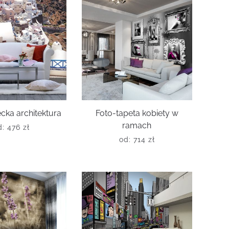
cka architektura
Foto-tapeta kobiety w
ramach
d:
476
zł
od:
714
zł