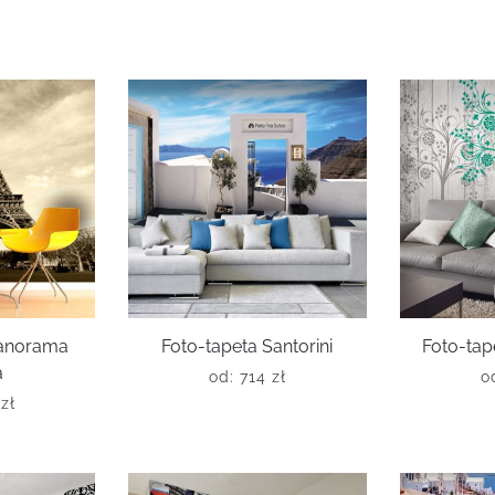
panorama
Foto-tapeta Santorini
Foto-tap
a
od:
714
zł
o
6
zł