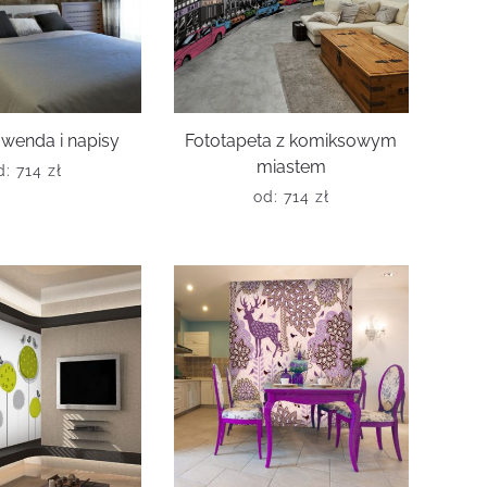
awenda i napisy
Fototapeta z komiksowym
miastem
d:
714
zł
od:
714
zł