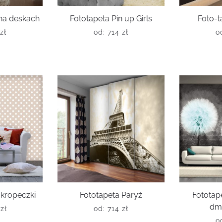
na deskach
Fototapeta Pin up Girls
Foto-t
zł
od:
714
zł
o
kropeczki
Fototapeta Paryż
Fototap
dm
6
zł
od:
714
zł
o