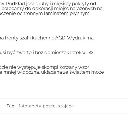
y. Podkład jest gruby i mięsisty pokryty od
nie polecamy do dekoracji miejsc narażonych na
pieczenie ochronnym laminatem płynnym
a fronty szaf i kuchenne AGD. Wydruk ma
usi być zwarte i bez domieszek lateksu. W
gdzie nie występuje skomplikowany wzór.
zie mniej widoczna, układana ze światłem może
u
Tag:
fototapety powiększające