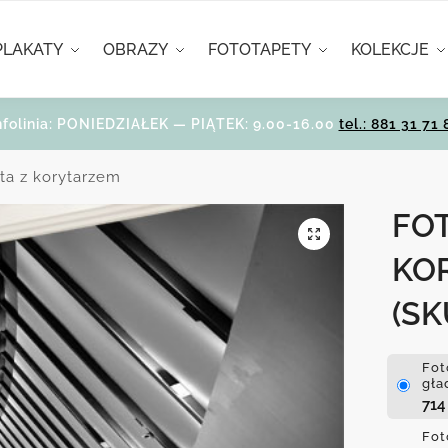
PLAKATY
OBRAZY
FOTOTAPETY
KOLEKCJE
nfolinia: PONIEDZIAŁEK — PIĄTEK: 9.00-16.00
tel.: 881 31 71 
ta z korytarzem
FO
KO
(SK
Fot
gła
71
Fot