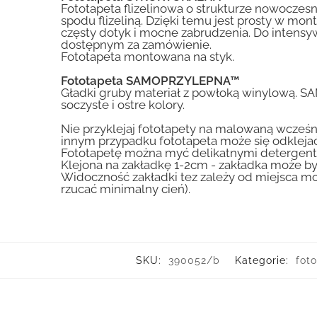
Fototapeta flizelinowa o strukturze nowoczesne
spodu flizeliną. Dzięki temu jest prosty w mon
częsty dotyk i mocne zabrudzenia. Do inte
dostępnym za zamówienie.
Fototapeta montowana na styk.
Fototapeta SAMOPRZYLEPNA™
Gładki gruby materiał z powłoką winylową. S
soczyste i ostre kolory.
Nie przyklejaj fototapety na malowaną wcześn
innym przypadku fototapeta może się odklejać
Fototapetę można myć delikatnymi detergent
Klejona na zakładkę 1-2cm - zakładka może by
Widoczność zakładki tez zależy od miejsca mo
rzucać minimalny cień).
SKU:
390052/b
Kategorie:
fot