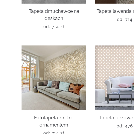
Tapeta dmuchawce na
Tapeta lawenda 
deskach
od:
714
od:
714
zł
Fototapeta z retro
Tapeta beżowe 
ornamentem
od:
47
od:
714
zł