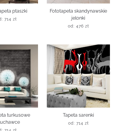
apeta ptaszki
Fototapeta skandynawskie
jelonki
d:
714
zł
od:
476
zł
eta turkusowe
Tapeta sarenki
uchawce
od:
714
zł
d:
714
zł