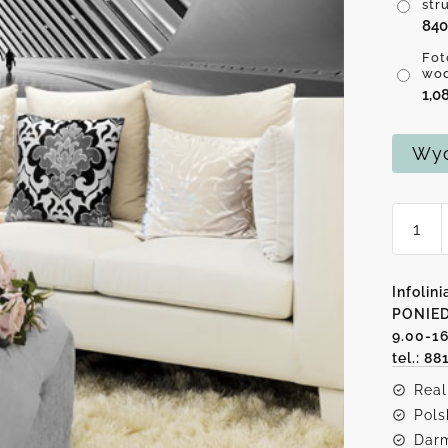
str
84
Fot
wo
1,0
Wyc
ilość
Fotota
z
koryta
Infolini
PONIED
9.00-1
tel.: 88
Real
Pols
Darm