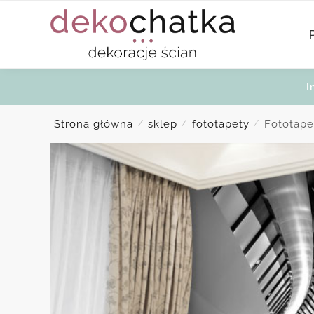
Skip
Skip
to
to
navigation
content
I
Strona główna
sklep
fototapety
Fototape
/
/
/