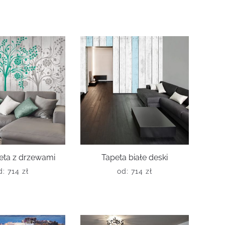
eta z drzewami
Tapeta białe deski
d:
714
zł
od:
714
zł