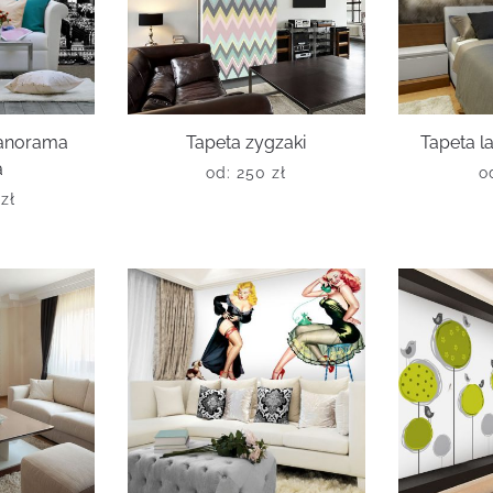
panorama
Tapeta zygzaki
Tapeta l
a
od:
250
zł
o
6
zł