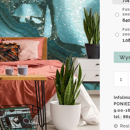
71
Fot
200
84
Fot
200
1,0
Wyc
ilość
Foto-
tapeta
z
Infolini
abstra
PONIED
9.00-1
motyw
tel.: 88
Real