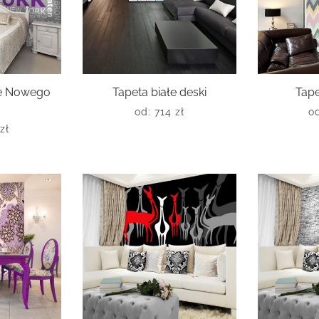
ce Nowego
Tapeta białe deski
Tape
od:
714
zł
o
zł