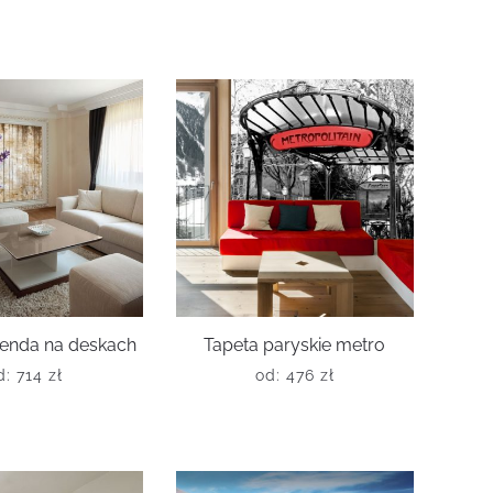
wenda na deskach
Tapeta paryskie metro
d:
714
zł
od:
476
zł