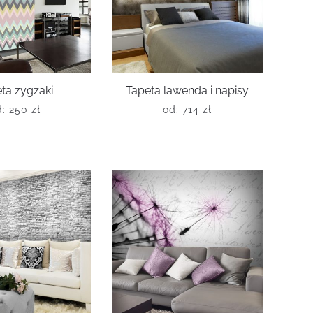
ta zygzaki
Tapeta lawenda i napisy
d:
250
zł
od:
714
zł