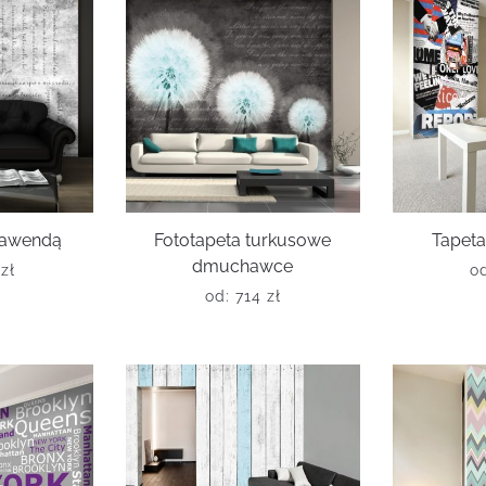
 lawendą
Fototapeta turkusowe
Tapeta
dmuchawce
6
zł
o
od:
714
zł