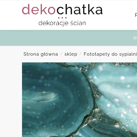
Skip
Skip
to
to
navigation
content
I
Strona główna
sklep
Fototapety do sypialn
/
/