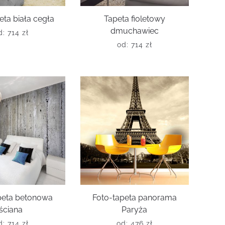
eta biała cegła
Tapeta fioletowy
dmuchawiec
d:
714
zł
od:
714
zł
peta betonowa
Foto-tapeta panorama
ściana
Paryża
d:
714
zł
od:
476
zł