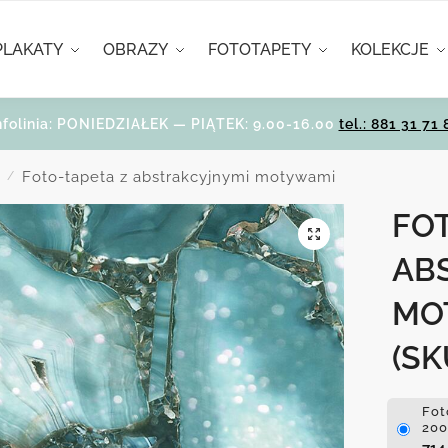
PLAKATY
OBRAZY
FOTOTAPETY
KOLEKCJE
nfolinia: PONIEDZIAŁEK — PIĄTEK: 9.00-16.00
tel.: 881 31 71 
i
Foto-tapeta z abstrakcyjnymi motywami
/
FOT
AB
MO
(SK
Fot
200