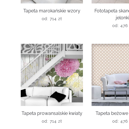
Tapeta marokańskie wzory
Fototapeta ska
jelonk
od:
714
zł
od:
47
Tapeta prowansalskie kwiaty
Tapeta beżowe 
od:
714
zł
od:
47