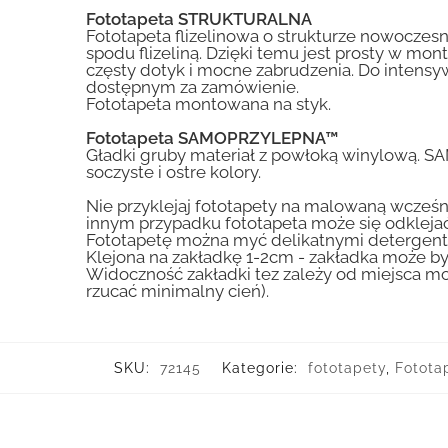
Fototapeta STRUKTURALNA
Fototapeta flizelinowa o strukturze nowoczesne
spodu flizeliną. Dzięki temu jest prosty w mon
częsty dotyk i mocne zabrudzenia. Do inte
dostępnym za zamówienie.
Fototapeta montowana na styk.
Fototapeta SAMOPRZYLEPNA™
Gładki gruby materiał z powłoką winylową. S
soczyste i ostre kolory.
Nie przyklejaj fototapety na malowaną wcześn
innym przypadku fototapeta może się odklejać
Fototapetę można myć delikatnymi detergent
Klejona na zakładkę 1-2cm - zakładka może by
Widoczność zakładki tez zależy od miejsca mo
rzucać minimalny cień).
SKU:
72145
Kategorie:
fototapety
,
Fotota