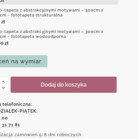
4
zł
o-tapeta z abstrakcyjnymi motywami – 300cm x
cm - fototapeta strukturalna
0
zł
o-tapeta z abstrakcyjnymi motywami – 300cm x
cm - fototapeta wodoodporna
80
zł
eń na wymiar
Dodaj do koszyka
a telefoniczna:
kcyjnymi
ZIAŁEK-PIĄTEK:
6.00
ami
1 31 71 81
izacja zamówień 5-8 dni roboczych