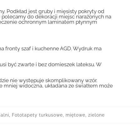
y. Podkład jest gruby i mięsisty pokryty od
nie polecamy do dekoracji miejsc narażonych na
pieczenie ochronnym laminatem płynnym
a fronty szaf i kuchenne AGD. Wydruk ma
usi być zwarte i bez domieszek lateksu. W
gdzie nie występuje skomplikowany wzór.
zie mniej widoczna, układana ze światłem może
alni
,
Fototapety turkusowe, miętowe, zielone