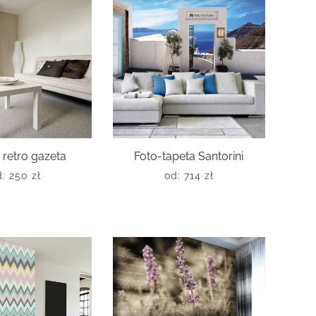
 retro gazeta
Foto-tapeta Santorini
d:
250
zł
od:
714
zł