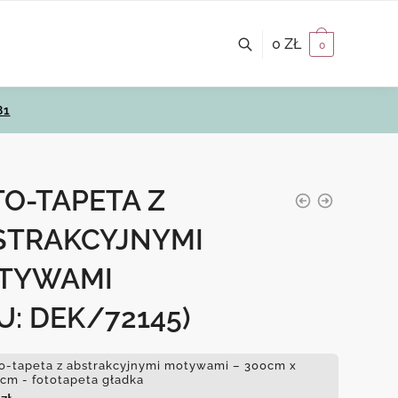
0
ZŁ
0
81
O-TAPETA Z
STRAKCYJNYMI
TYWAMI
U: DEK/72145)
o-tapeta z abstrakcyjnymi motywami – 300cm x
cm - fototapeta gładka