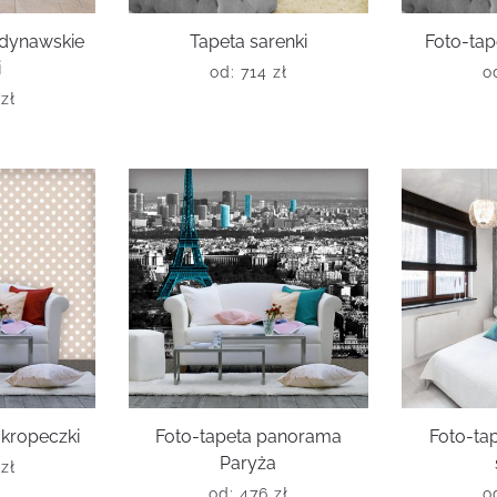
ndynawskie
Tapeta sarenki
Foto-tap
i
od:
714
zł
o
6
zł
kropeczki
Foto-tapeta panorama
Foto-ta
Paryża
6
zł
od:
476
zł
o