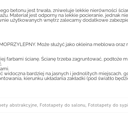
go betonu jest trwała, zniweluje lekkie nierówności ścian
tażu. Materiał jest odporny na lekkie pocieranie, jednak 
nsywnie użytkowanych wnętrz zalecamy dodatkowe zabez
AMOPRZYLEPNY. Może służyć jako okleina meblowa oraz n
iej farbami ścianę. Ścianę trzeba zagruntować, podłoże m
.
ami.
ć widoczna bardziej na jasnych i jednolitych miejscach, 
ntowania, kierunku układania zakładki (pod światło będ
pety abstrakcyjne
,
Fototapety do salonu
,
Fototapety do sypi