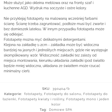
Może służyć jako okleina meblowa oraz na fronty szaf i
kuchenne AGD. Wydruk ma soczyste i ostre kolory.
Nie przyklejaj fototapety na malowaną wcześniej farbami
ścianę. Ścianę trzeba zagruntować, podłoże musi być zwarte i
bez domieszek lateksu. W innym przypadku fototapeta może
się odklejać.
Fototapetę można myć delikatnymi detergentami.
Klejona na zakładkę 1-2cm - zakładka może być widoczna
bardziej na jasnych i jednolitych miejscach, gdzie nie występuje
skomplikowany wzór. Widoczność zakładki tez zależy od
miejsca montowania, kierunku układania zakładki (pod światło
będzie mniej widoczna, układana ze światłem może rzucać
minimalny cień).
SKU:
390404/b
Kategorie:
fototapety
,
Fototapety do salonu
,
Fototapety do
łazienki
,
Fototapety kwiaty i rośliny
,
Fototapety mono i jeden
kolor
Tag:
Domowe SPA