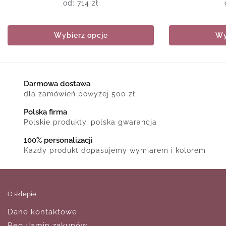
od:
714
zł
Wybierz opcje
Wy
Darmowa dostawa
dla zamówień powyżej 500 zł
Polska firma
Polskie produkty, polska gwarancja
100% personalizacji
Każdy produkt dopasujemy wymiarem i kolorem
O sklepie
Dane kontaktowe
Regulamin zakupów