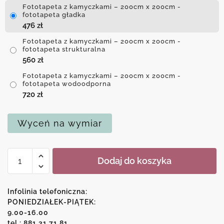
Fototapeta z kamyczkami – 200cm x 200cm -
fototapeta gładka
476
zł
Fototapeta z kamyczkami – 200cm x 200cm -
fototapeta strukturalna
560
zł
Fototapeta z kamyczkami – 200cm x 200cm -
fototapeta wodoodporna
720
zł
Wyceń na wymiar
ilość
Dodaj do koszyka
Fototapeta
z
kamyczkami
Infolinia telefoniczna:
PONIEDZIAŁEK-PIĄTEK:
9.00-16.00
tel.: 881 31 71 81