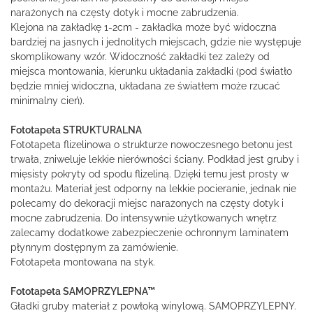
narażonych na częsty dotyk i mocne zabrudzenia.
Klejona na zakładkę 1-2cm - zakładka może być widoczna
bardziej na jasnych i jednolitych miejscach, gdzie nie występuje
skomplikowany wzór. Widoczność zakładki tez zależy od
miejsca montowania, kierunku układania zakładki (pod światło
będzie mniej widoczna, układana ze światłem może rzucać
minimalny cień).
Fototapeta STRUKTURALNA
Fototapeta flizelinowa o strukturze nowoczesnego betonu jest
trwała, zniweluje lekkie nierówności ściany. Podkład jest gruby i
mięsisty pokryty od spodu flizeliną. Dzięki temu jest prosty w
montażu. Materiał jest odporny na lekkie pocieranie, jednak nie
polecamy do dekoracji miejsc narażonych na częsty dotyk i
mocne zabrudzenia. Do intensywnie użytkowanych wnętrz
zalecamy dodatkowe zabezpieczenie ochronnym laminatem
płynnym dostępnym za zamówienie.
Fototapeta montowana na styk.
Fototapeta SAMOPRZYLEPNA™
Gładki gruby materiał z powłoką winylową. SAMOPRZYLEPNY.