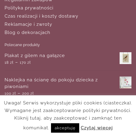
Polityka prywatności
Czas realizacji i koszty dostawy
Reklamacje i zwroty
Blog o dekoracjach
Polecane produkty
Plakat z gilem na gałązce
–
18
zł
170
zł
Naklejka na ścianę do pokoju dziecka z
piwoniami
–
100
zł
200
zł
Uwaga! Serwis wykorzystuje pliki cookies (ciasteczka).
Wymagane jest zaakceptowanie polityki prywatności.
Reprodukcja obrazu - Jane Eyre
–
Kliknij tutaj, aby zaakceptować i zamknąć ten
220
zł
1,570
zł
komunikat.
Czytaj wiecej
akceptuję