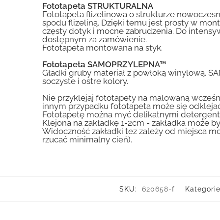
Fototapeta STRUKTURALNA
Fototapeta flizelinowa o strukturze nowoczesne
spodu flizeliną. Dzięki temu jest prosty w mon
częsty dotyk i mocne zabrudzenia. Do inte
dostępnym za zamówienie.
Fototapeta montowana na styk.
Fototapeta SAMOPRZYLEPNA™
Gładki gruby materiał z powłoką winylową. S
soczyste i ostre kolory.
Nie przyklejaj fototapety na malowaną wcześn
innym przypadku fototapeta może się odklejać
Fototapetę można myć delikatnymi detergent
Klejona na zakładkę 1-2cm - zakładka może by
Widoczność zakładki tez zależy od miejsca mo
rzucać minimalny cień).
SKU:
620658-f
Kategori