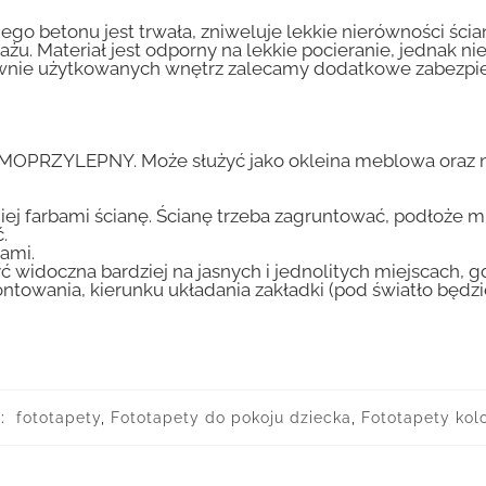
go betonu jest trwała, zniweluje lekkie nierówności ścian
tażu. Materiał jest odporny na lekkie pocieranie, jednak 
nsywnie użytkowanych wnętrz zalecamy dodatkowe zabez
AMOPRZYLEPNY. Może służyć jako okleina meblowa oraz n
iej farbami ścianę. Ścianę trzeba zagruntować, podłoże m
.
ami.
ć widoczna bardziej na jasnych i jednolitych miejscach, 
ntowania, kierunku układania zakładki (pod światło będ
e:
fototapety
,
Fototapety do pokoju dziecka
,
Fototapety kol