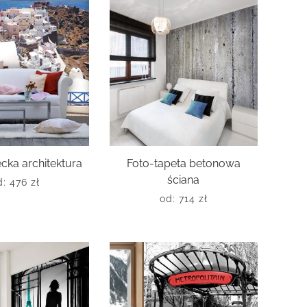
cka architektura
Foto-tapeta betonowa
ściana
d:
476
zł
od:
714
zł