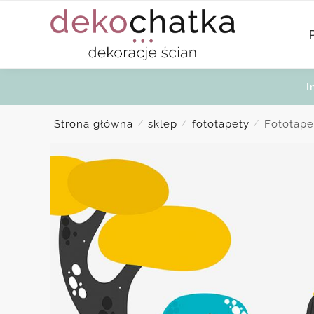
Skip
Skip
to
to
navigation
content
I
Strona główna
sklep
fototapety
Fototape
/
/
/