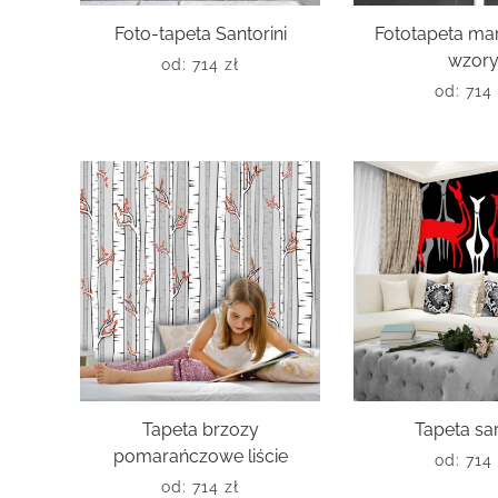
Foto-tapeta Santorini
Fototapeta ma
wzor
od:
714
zł
od:
714
Tapeta brzozy
Tapeta sa
pomarańczowe liście
od:
714
od:
714
zł