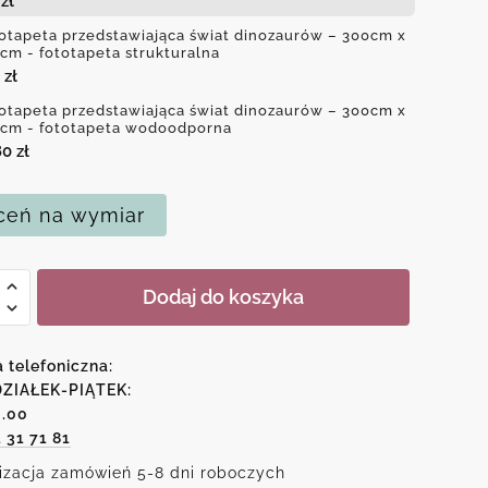
4
zł
otapeta przedstawiająca świat dinozaurów – 300cm x
cm - fototapeta strukturalna
0
zł
otapeta przedstawiająca świat dinozaurów – 300cm x
cm - fototapeta wodoodporna
80
zł
eń na wymiar
Dodaj do koszyka
peta
tawiająca
a telefoniczna:
aurów
ZIAŁEK-PIĄTEK:
6.00
1 31 71 81
izacja zamówień 5-8 dni roboczych