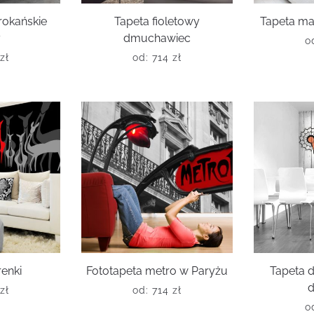
rokańskie
Tapeta fioletowy
Tapeta ma
y
dmuchawiec
o
zł
od:
714
zł
renki
Fototapeta metro w Paryżu
Tapeta 
d
zł
od:
714
zł
o