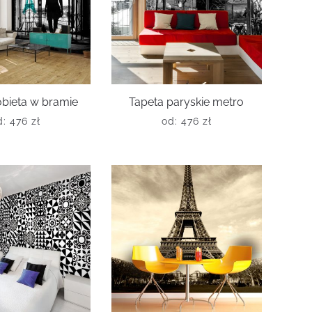
obieta w bramie
Tapeta paryskie metro
d:
476
zł
od:
476
zł