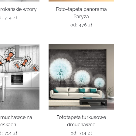
rokańskie wzory
Foto-tapeta panorama
Paryża
d:
714
zł
od:
476
zł
dmuchawce na
Fototapeta turkusowe
eskach
dmuchawce
d:
714
zł
od:
714
zł