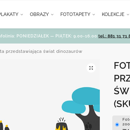
PLAKATY
OBRAZY
FOTOTAPETY
KOLEKCJE
nfolinia: PONIEDZIAŁEK — PIĄTEK: 9.00-16.00
tel.: 881 31 71 
ta przedstawiająca świat dinozaurów
FO
PR
ŚW
(SK
Fot
200