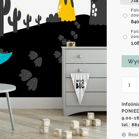
71
Fot
200
84
Fot
200
1,0
Wyc
ilość
Fotota
przeds
świat
Infolini
dinoz
PONIED
9.00-1
tel.: 88
Real