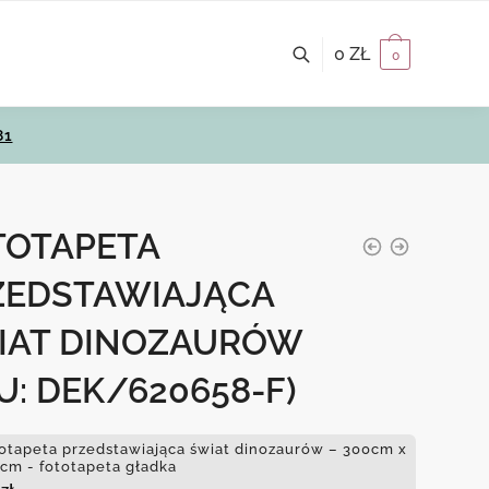
0
ZŁ
0
81
TOTAPETA
ZEDSTAWIAJĄCA
IAT DINOZAURÓW
U: DEK/620658-F)
otapeta przedstawiająca świat dinozaurów – 300cm x
cm - fototapeta gładka