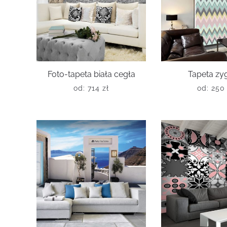
Foto-tapeta biała cegła
Tapeta zy
od:
714
zł
od:
25