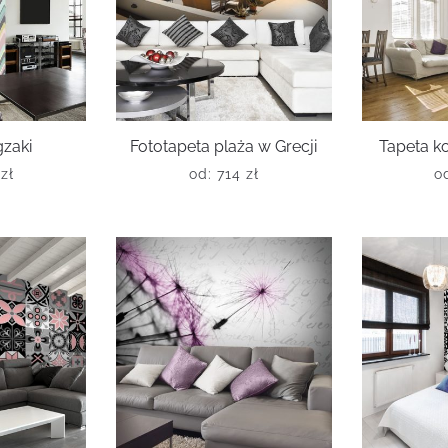
gzaki
Fototapeta plaża w Grecji
Tapeta k
0
zł
od:
714
zł
o