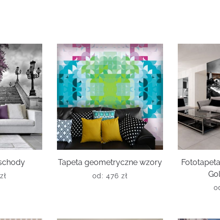
 schody
Tapeta geometryczne wzory
Fototape
Go
zł
od:
476
zł
o