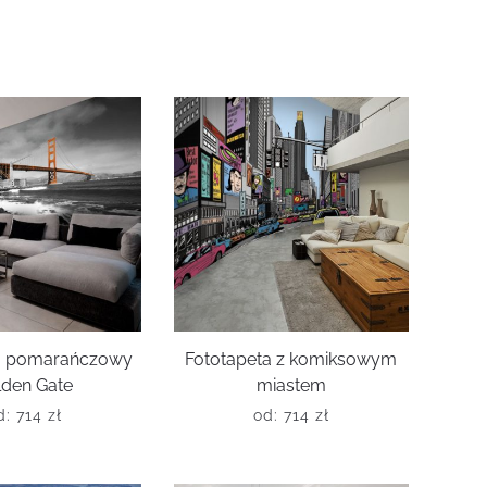
ta pomarańczowy
Fototapeta z komiksowym
lden Gate
miastem
d:
714
zł
od:
714
zł