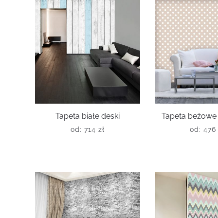
Tapeta białe deski
Tapeta beżowe 
od:
714
zł
od:
47