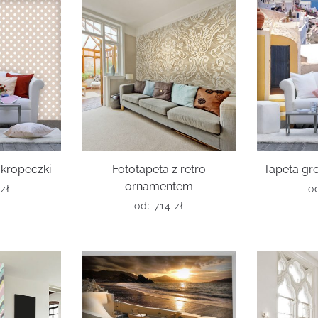
kropeczki
Fototapeta z retro
Tapeta gre
ornamentem
6
zł
o
od:
714
zł