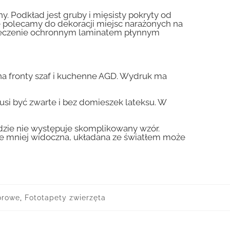
y. Podkład jest gruby i mięsisty pokryty od
nie polecamy do dekoracji miejsc narażonych na
pieczenie ochronnym laminatem płynnym
a fronty szaf i kuchenne AGD. Wydruk ma
usi być zwarte i bez domieszek lateksu. W
gdzie nie występuje skomplikowany wzór.
zie mniej widoczna, układana ze światłem może
orowe
,
Fototapety zwierzęta