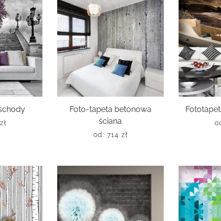
 schody
Foto-tapeta betonowa
Fototapet
ściana
zł
o
od:
714
zł