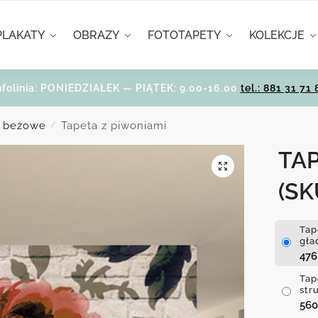
PLAKATY
OBRAZY
FOTOTAPETY
KOLEKCJE
nfolinia: PONIEDZIAŁEK — PIĄTEK: 9.00-16.00
tel.: 881 31 71 
i beżowe
Tapeta z piwoniami
/
TAP
(SK
Tap
gła
47
Tap
str
56