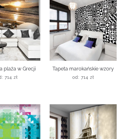
a plaża w Grecji
Tapeta marokańskie wzory
d:
714
zł
od:
714
zł