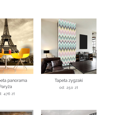
peta panorama
Tapeta zygzaki
Paryża
od:
250
zł
d:
476
zł