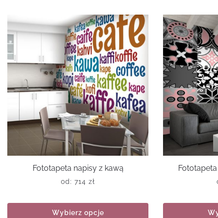
Fototapeta napisy z kawą
Fototapeta
od:
714
zł
Wybierz opcje
Wy