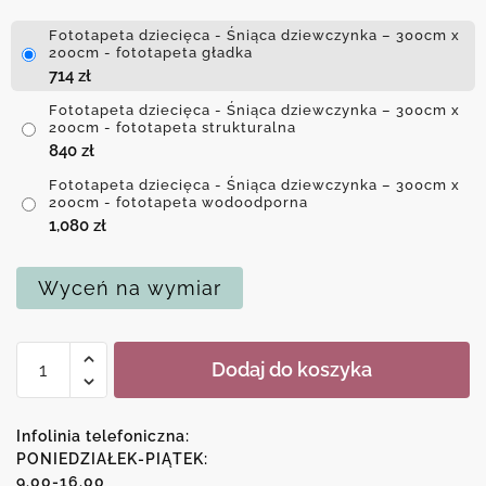
Fototapeta dziecięca - Śniąca dziewczynka – 300cm x
200cm - fototapeta gładka
714
zł
Fototapeta dziecięca - Śniąca dziewczynka – 300cm x
200cm - fototapeta strukturalna
840
zł
Fototapeta dziecięca - Śniąca dziewczynka – 300cm x
200cm - fototapeta wodoodporna
1,080
zł
Wyceń na wymiar
ilość
Dodaj do koszyka
Fototapeta
dziecięca
-
Infolinia telefoniczna:
Śniąca
PONIEDZIAŁEK-PIĄTEK:
9.00-16.00
dziewczynka