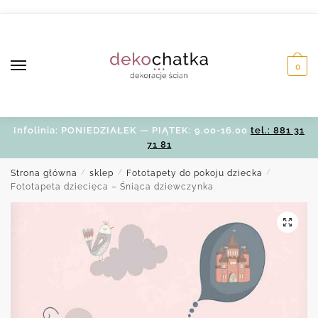
Skip
Skip
to
to
navigation
content
0
Infolinia: PONIEDZIAŁEK — PIĄTEK: 9.00-16.00
tel.: 881 31
71 81
Strona główna
/
sklep
/
Fototapety do pokoju dziecka
/
Fototapeta dziecięca – Śniąca dziewczynka