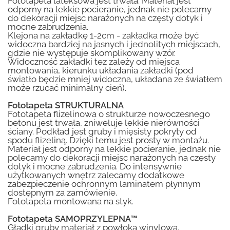
Fototapeta lateksowa jest trwała. Materiał jest
odporny na lekkie pocieranie, jednak nie polecamy
do dekoracji miejsc narażonych na częsty dotyk i
mocne zabrudzenia.
Klejona na zakładkę 1-2cm - zakładka może być
widoczna bardziej na jasnych i jednolitych miejscach,
gdzie nie występuje skomplikowany wzór.
Widoczność zakładki tez zależy od miejsca
montowania, kierunku układania zakładki (pod
światło będzie mniej widoczna, układana ze światłem
może rzucać minimalny cień).
Fototapeta STRUKTURALNA
Fototapeta flizelinowa o strukturze nowoczesnego
betonu jest trwała, zniweluje lekkie nierówności
ściany. Podkład jest gruby i mięsisty pokryty od
spodu flizeliną. Dzięki temu jest prosty w montażu.
Materiał jest odporny na lekkie pocieranie, jednak nie
polecamy do dekoracji miejsc narażonych na częsty
dotyk i mocne zabrudzenia. Do intensywnie
użytkowanych wnętrz zalecamy dodatkowe
zabezpieczenie ochronnym laminatem płynnym
dostępnym za zamówienie.
Fototapeta montowana na styk.
Fototapeta SAMOPRZYLEPNA™
Gładki gruby materiał z powłoką winylową.