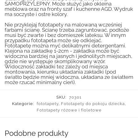
SAMOPRZYLEPNY. Może służyć jako okleina
meblowa oraz na fronty szaf i kuchenne AGD. Wydruk
ma soczyste i ostre kolory.
Nie przyklejaj fototapety na malowaną wcześniej
farbami ścianę. Ścianę trzeba zagruntować, podłoże
musi być zwarte i bez domieszek lateksu. W innym
przypadku fototapeta może się odklejać.
Fototapetę można myć delikatnymi detergentami.
Klejona na zakładkę 1-2cm - zakładka może być
widoczna bardziej na jasnych i jednolitych miejscach,
gdzie nie występuje skomplikowany wzór.
Widoczność zakładki tez zależy od miejsca
montowania, kierunku układania zakładki (pod
światło będzie mniej widoczna, układana ze światłem
może rzucać minimalny cień).
SKU:
70301
Kategorie:
fototapety
,
Fototapety do pokoju dziecka
,
Fototapety różowe i fioletowe
Podobne produkty