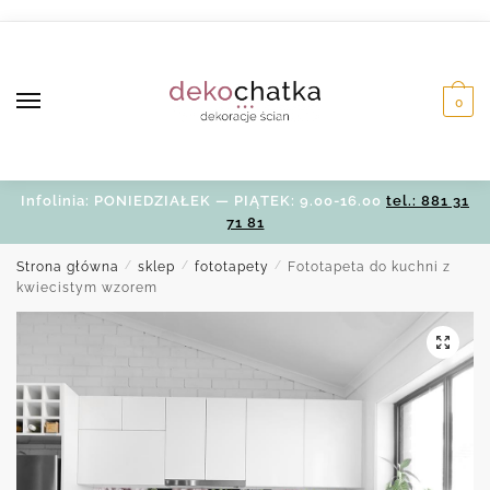
Skip
Skip
to
to
navigation
content
0
Infolinia: PONIEDZIAŁEK — PIĄTEK: 9.00-16.00
tel.: 881 31
71 81
Strona główna
/
sklep
/
fototapety
/
Fototapeta do kuchni z
kwiecistym wzorem