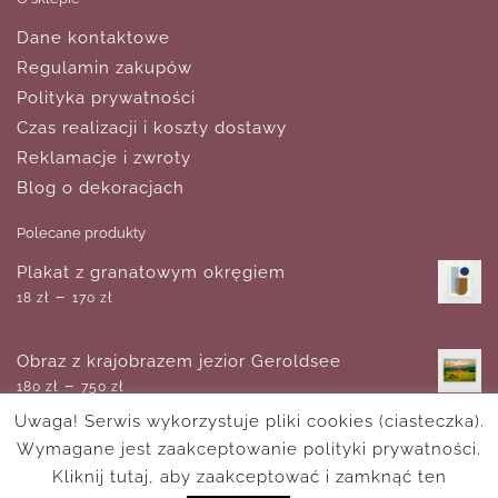
Dane kontaktowe
Regulamin zakupów
Polityka prywatności
Czas realizacji i koszty dostawy
Reklamacje i zwroty
Blog o dekoracjach
Polecane produkty
Plakat z granatowym okręgiem
–
18
zł
170
zł
Obraz z krajobrazem jezior Geroldsee
–
180
zł
750
zł
Uwaga! Serwis wykorzystuje pliki cookies (ciasteczka).
Wymagane jest zaakceptowanie polityki prywatności.
Plakat dziecięcy - Cyferki z dinozaurami
–
Kliknij tutaj, aby zaakceptować i zamknąć ten
18
zł
170
zł