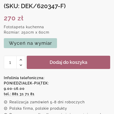
(SKU: DEK/620347-F)
270
zł
Fototapeta kuchenna
Rozmiar: 250cm x 60cm
Wyceń na wymiar
ilość
Dodaj do koszyka
Fototapeta
do
kuchni
Infolinia telefoniczna:
z
PONIEDZIAŁEK-PIĄTEK:
9.00-16.00
kwiecistym
tel.: 881 31 71 81
wzorem
Realizacja zamówień 5-8 dni roboczych
Polska firma, polskie produkty