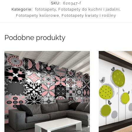
SKU:
620347-f
Kategorie:
fototapety
,
Fototapety do kuchni i jadalni
,
Fototapety kolorowe
,
Fototapety kwiaty i rośliny
Podobne produkty