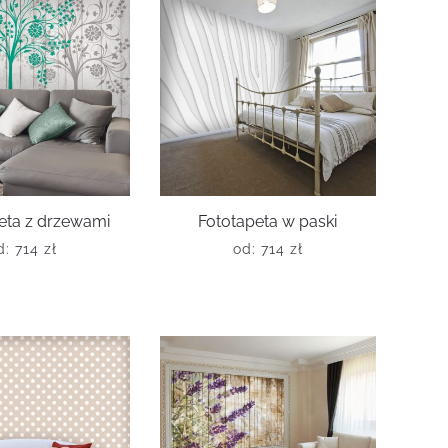
eta z drzewami
Fototapeta w paski
d:
714
zł
od:
714
zł