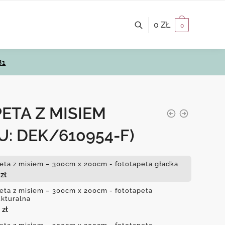
0
ZŁ
0
81
ETA Z MISIEM
U: DEK/610954-F)
eta z misiem – 300cm x 200cm - fototapeta gładka
4
zł
eta z misiem – 300cm x 200cm - fototapeta
ukturalna
0
zł