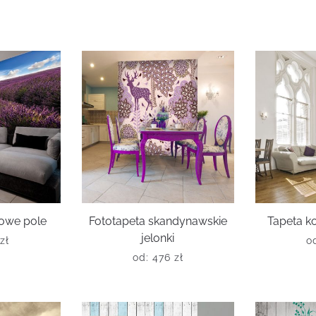
owe pole
Fototapeta skandynawskie
Tapeta k
jelonki
zł
o
od:
476
zł