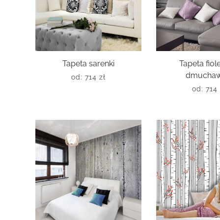
Tapeta sarenki
Tapeta fio
dmuchaw
od:
714
zł
od:
714