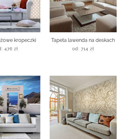
eżowe kropeczki
Tapeta lawenda na deskach
d:
476
zł
od:
714
zł