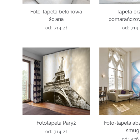
Foto-tapeta betonowa
Tapeta br
ściana
pomarańczowe
od:
714
zł
od:
714
Fototapeta Paryż
Foto-tapeta ab
smug
od:
714
zł
od:
47