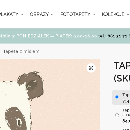
PLAKATY
OBRAZY
FOTOTAPETY
KOLEKCJE
nfolinia: PONIEDZIAŁEK — PIĄTEK: 9.00-16.00
tel.: 881 31 71 
Tapeta z misiem
/
TAP
(SK
Tap
71
Tap
str
84