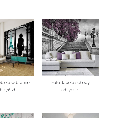
obieta w bramie
Foto-tapeta schody
d:
476
zł
od:
714
zł