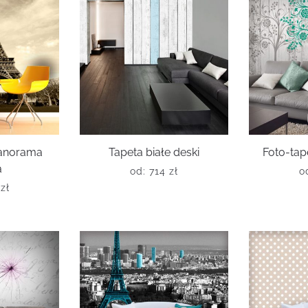
panorama
Tapeta białe deski
Foto-tap
a
od:
714
zł
o
6
zł