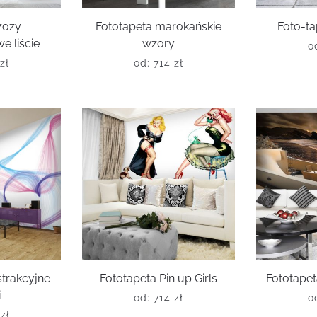
zozy
Fototapeta marokańskie
Foto-ta
 liście
wzory
o
zł
od:
714
zł
strakcyjne
Fototapeta Pin up Girls
Fototapet
i
od:
714
zł
o
6
zł