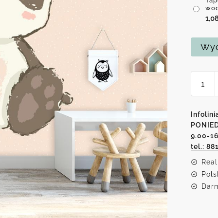
Tap
wo
1,0
Wyc
ilość
Tapeta
z
misie
Infolini
PONIED
9.00-1
tel.: 88
Real
Pols
Darm