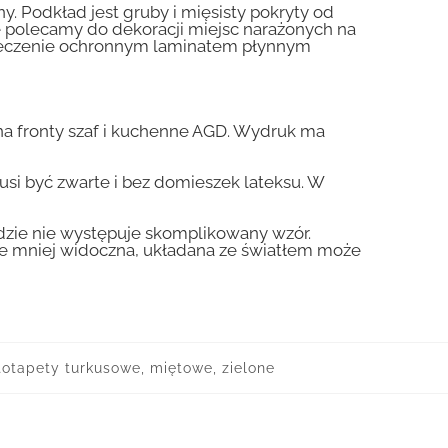
y. Podkład jest gruby i mięsisty pokryty od
nie polecamy do dekoracji miejsc narażonych na
pieczenie ochronnym laminatem płynnym
a fronty szaf i kuchenne AGD. Wydruk ma
usi być zwarte i bez domieszek lateksu. W
gdzie nie występuje skomplikowany wzór.
zie mniej widoczna, układana ze światłem może
totapety turkusowe, miętowe, zielone