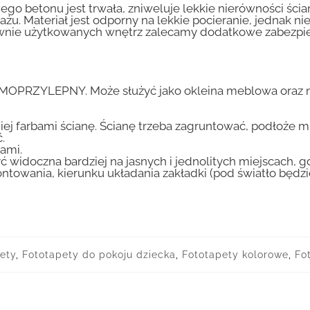
go betonu jest trwała, zniweluje lekkie nierówności ścian
tażu. Materiał jest odporny na lekkie pocieranie, jednak 
nsywnie użytkowanych wnętrz zalecamy dodatkowe zabez
AMOPRZYLEPNY. Może służyć jako okleina meblowa oraz n
iej farbami ścianę. Ścianę trzeba zagruntować, podłoże m
.
ami.
ć widoczna bardziej na jasnych i jednolitych miejscach, 
ntowania, kierunku układania zakładki (pod światło będ
ety
,
Fototapety do pokoju dziecka
,
Fototapety kolorowe
,
Fo