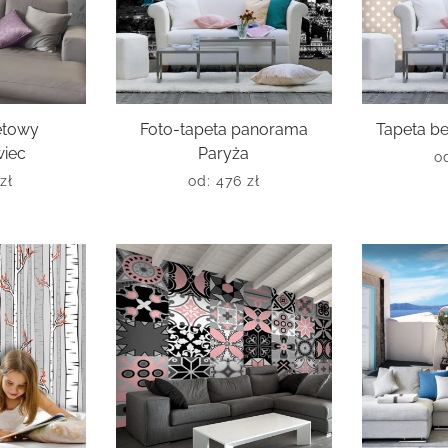
letowy
Foto-tapeta panorama
Tapeta b
iec
Paryża
o
zł
od:
476
zł