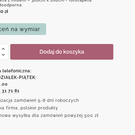
eta z misiem – 300cm x 200cm - fototapeta
doodporna
80
zł
eń na wymiar
Dodaj do koszyka
m
a telefoniczna:
ZIAŁEK-PIĄTEK:
6.00
1 31 71 81
izacja zamówień 5-8 dni roboczych
ka firma, polskie produkty
owa wysyłka dla zamówień powyżej 500 zł