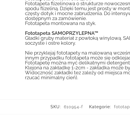
Fototapeta flizelinowa o strukturze nowoczesne
spodu flizeliną. Dzięki temu jest prosty w mon
częsty dotyk i mocne zabrudzenia. Do inte
dostępnym za zamówienie.
Fototapeta montowana na styk.
Fototapeta SAMOPRZYLEPNA™
Gładki gruby materiał z powłoką winylową. S
soczyste i ostre kolory.
Nie przyklejaj fototapety na malowaną wcześn
innym przypadku fototapeta może się odklejać
Fototapetę można myć delikatnymi detergent
Klejona na zakładkę 1-2cm - zakładka może by
Widoczność zakładki tez zależy od miejsca mo
rzucać minimalny cień).
SKU:
610954-f
Kategorie:
fototap