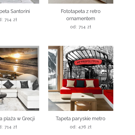
peta Santorini
Fototapeta z retro
ornamentem
d:
714
zł
od:
714
zł
a plaża w Grecji
Tapeta paryskie metro
d:
714
zł
od:
476
zł