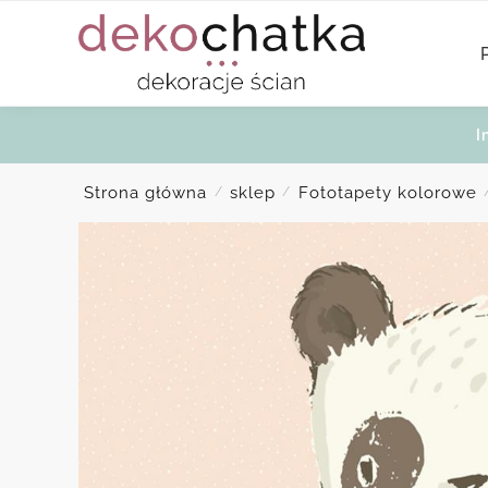
Skip
Skip
to
to
navigation
content
I
Strona główna
sklep
Fototapety kolorowe
/
/