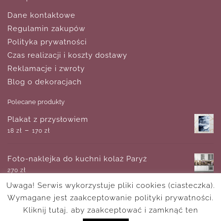
Dane kontaktowe
Regulamin zakupów
Polityka prywatności
Czas realizacji i koszty dostawy
Reklamacje i zwroty
Blog o dekoracjach
Polecane produkty
Plakat z przysłowiem
–
18
zł
170
zł
Foto-naklejka do kuchni kolaż Paryż
270
zł
Uwaga! Serwis wykorzystuje pliki cookies (ciasteczka).
Wymagane jest zaakceptowanie polityki prywatności.
Plakat z nagietkiem
–
Kliknij tutaj, aby zaakceptować i zamknąć ten
18
zł
170
zł