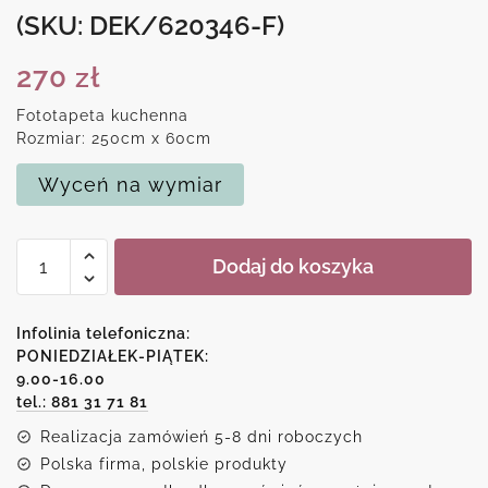
(SKU: DEK/620346-F)
270
zł
Fototapeta kuchenna
Rozmiar: 250cm x 60cm
Wyceń na wymiar
ilość
Dodaj do koszyka
Fototapeta
do
kuchni
Infolinia telefoniczna:
z
PONIEDZIAŁEK-PIĄTEK:
9.00-16.00
turkusowymi
tel.: 881 31 71 81
gałęziami
Realizacja zamówień 5-8 dni roboczych
Polska firma, polskie produkty