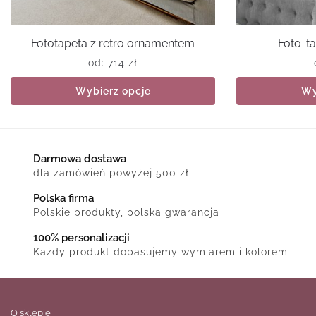
Fototapeta z retro ornamentem
Foto-ta
od:
714
zł
Wybierz opcje
Wy
Darmowa dostawa
dla zamówień powyżej 500 zł
Polska firma
Polskie produkty, polska gwarancja
100% personalizacji
Każdy produkt dopasujemy wymiarem i kolorem
O sklepie