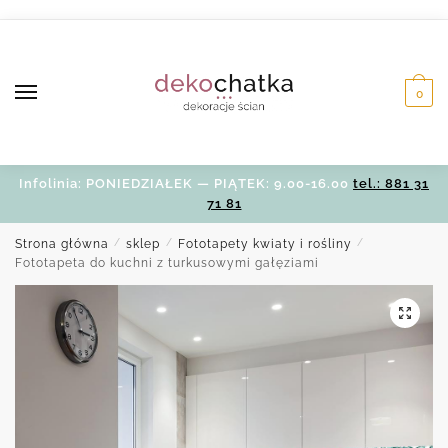
Skip
Skip
to
to
navigation
content
0
Infolinia: PONIEDZIAŁEK — PIĄTEK: 9.00-16.00
tel.: 881 31
71 81
Strona główna
/
sklep
/
Fototapety kwiaty i rośliny
/
Fototapeta do kuchni z turkusowymi gałęziami