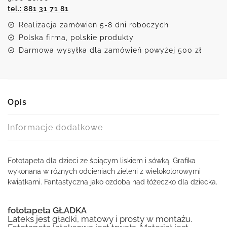
tel.: 881 31 71 81
zwierzątkami
Realizacja zamówień 5-8 dni roboczych
Polska firma, polskie produkty
Darmowa wysyłka dla zamówień powyżej 500 zł
Opis
Informacje dodatkowe
Fototapeta dla dzieci ze śpiącym liskiem i sówką. Grafika
wykonana w różnych odcieniach zieleni z wielokolorowymi
kwiatkami. Fantastyczna jako ozdoba nad łóżeczko dla dziecka.
fototapeta GŁADKA
Lateks jest gładki, matowy i prosty w montażu.