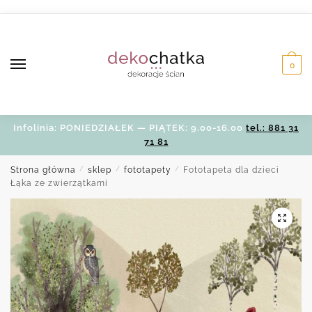
Skip
Skip
to
to
navigation
content
0
Infolinia: PONIEDZIAŁEK — PIĄTEK: 9.00-16.00
tel.: 881 31
71 81
Strona główna
/
sklep
/
fototapety
/
Fototapeta dla dzieci
Łąka ze zwierzątkami