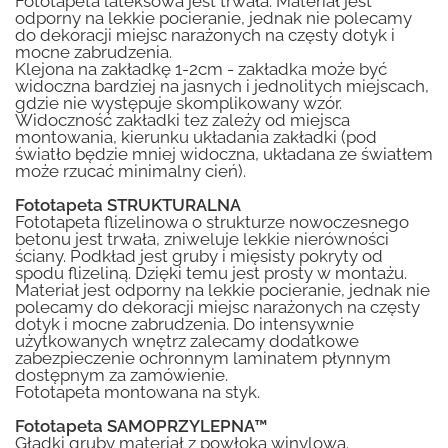
Fototapeta lateksowa jest trwała. Materiał jest
odporny na lekkie pocieranie, jednak nie polecamy
do dekoracji miejsc narażonych na częsty dotyk i
mocne zabrudzenia.
Klejona na zakładkę 1-2cm - zakładka może być
widoczna bardziej na jasnych i jednolitych miejscach,
gdzie nie występuje skomplikowany wzór.
Widoczność zakładki tez zależy od miejsca
montowania, kierunku układania zakładki (pod
światło będzie mniej widoczna, układana ze światłem
może rzucać minimalny cień).
Fototapeta STRUKTURALNA
Fototapeta flizelinowa o strukturze nowoczesnego
betonu jest trwała, zniweluje lekkie nierówności
ściany. Podkład jest gruby i mięsisty pokryty od
spodu flizeliną. Dzięki temu jest prosty w montażu.
Materiał jest odporny na lekkie pocieranie, jednak nie
polecamy do dekoracji miejsc narażonych na częsty
dotyk i mocne zabrudzenia. Do intensywnie
użytkowanych wnętrz zalecamy dodatkowe
zabezpieczenie ochronnym laminatem płynnym
dostępnym za zamówienie.
Fototapeta montowana na styk.
Fototapeta SAMOPRZYLEPNA™
Gładki gruby materiał z powłoką winylową.