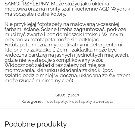
SAMOPRZYLEPNY. Może służyć jako okleina
meblowa oraz na fronty szaf i kuchenne AGD. Wydruk
ma soczyste i ostre kolory.
Nie przyklejaj fototapety na malowaną wcześniej
farbami ścianę. Ścianę trzeba zagruntować, podłoże
musi być zwarte i bez domieszek lateksu. W innym
przypadku fototapeta może się odklejać.
Fototapetę można myć delikatnymi detergentami.
Klejona na zakładkę 1-2cm - zakładka może być
widoczna bardziej na jasnych i jednolitych miejscach,
gdzie nie występuje skomplikowany wzór.
Widoczność zakładki tez zależy od miejsca
montowania, kierunku układania zakładki (pod
światło będzie mniej widoczna, układana ze światłem
może rzucać minimalny cień).
SKU:
71017
Kategorie:
fototapety
,
Fototapety zwierzęta
Podobne produkty