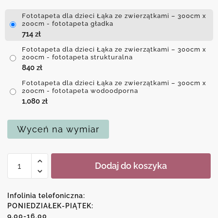
Fototapeta dla dzieci Łąka ze zwierzątkami – 300cm x
200cm - fototapeta gładka
714
zł
Fototapeta dla dzieci Łąka ze zwierzątkami – 300cm x
200cm - fototapeta strukturalna
840
zł
Fototapeta dla dzieci Łąka ze zwierzątkami – 300cm x
200cm - fototapeta wodoodporna
1,080
zł
Wyceń na wymiar
ilość
Dodaj do koszyka
Fototapeta
dla
dzieci
Infolinia telefoniczna:
Łąka
PONIEDZIAŁEK-PIĄTEK:
9.00-16.00
ze