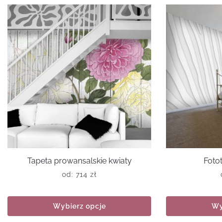
Tapeta prowansalskie kwiaty
Foto
od:
714
zł
Wybierz opcje
Wy