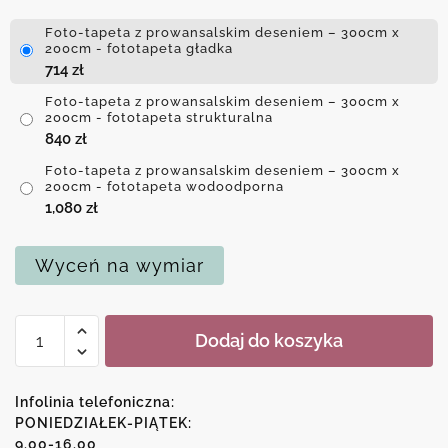
Foto-tapeta z prowansalskim deseniem – 300cm x
200cm - fototapeta gładka
714
zł
Foto-tapeta z prowansalskim deseniem – 300cm x
200cm - fototapeta strukturalna
840
zł
Foto-tapeta z prowansalskim deseniem – 300cm x
200cm - fototapeta wodoodporna
1,080
zł
Wyceń na wymiar
ilość
Dodaj do koszyka
Foto-
tapeta
z
Infolinia telefoniczna:
prowansalskim
PONIEDZIAŁEK-PIĄTEK:
9.00-16.00
deseniem