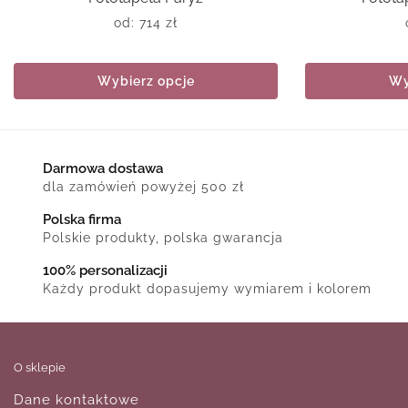
od:
714
zł
Wybierz opcje
Wy
Darmowa dostawa
dla zamówień powyżej 500 zł
Polska firma
Polskie produkty, polska gwarancja
100% personalizacji
Każdy produkt dopasujemy wymiarem i kolorem
O sklepie
Dane kontaktowe