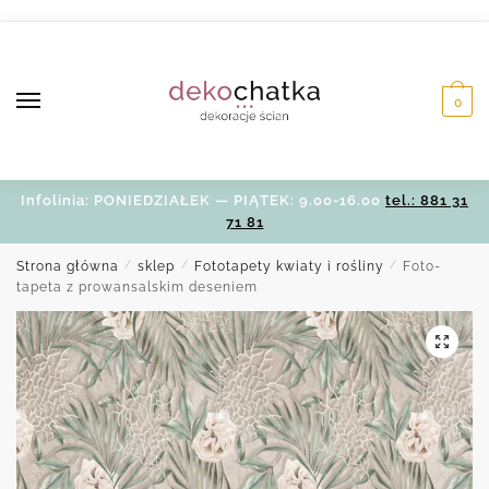
Skip
Skip
to
to
navigation
content
0
Infolinia: PONIEDZIAŁEK — PIĄTEK: 9.00-16.00
tel.: 881 31
71 81
Strona główna
/
sklep
/
Fototapety kwiaty i rośliny
/
Foto-
tapeta z prowansalskim deseniem