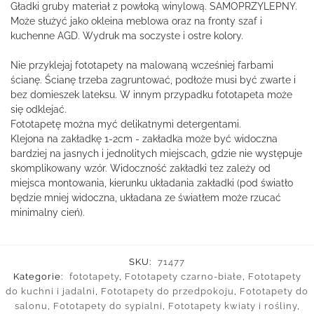
Gładki gruby materiał z powłoką winylową. SAMOPRZYLEPNY.
Może służyć jako okleina meblowa oraz na fronty szaf i
kuchenne AGD. Wydruk ma soczyste i ostre kolory.
Nie przyklejaj fototapety na malowaną wcześniej farbami
ścianę. Ścianę trzeba zagruntować, podłoże musi być zwarte i
bez domieszek lateksu. W innym przypadku fototapeta może
się odklejać.
Fototapetę można myć delikatnymi detergentami.
Klejona na zakładkę 1-2cm - zakładka może być widoczna
bardziej na jasnych i jednolitych miejscach, gdzie nie występuje
skomplikowany wzór. Widoczność zakładki tez zależy od
miejsca montowania, kierunku układania zakładki (pod światło
będzie mniej widoczna, układana ze światłem może rzucać
minimalny cień).
SKU:
71477
Kategorie:
fototapety
,
Fototapety czarno-białe
,
Fototapety
do kuchni i jadalni
,
Fototapety do przedpokoju
,
Fototapety do
salonu
,
Fototapety do sypialni
,
Fototapety kwiaty i rośliny
,