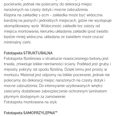
pocieranie, jednak nie polecamy do dekoracji miejsc
narażonych na częsty dotyk i mocne zabrudzenia.
Klejona na zakładkę 1-2cm - zakładka może być widoczna
bardziej na jasnych i jednolitych miejscach, gdzie nie występuje
skomplikowany wzór. Widoczność zakładki tez zależy od
miejsca montowania, kierunku układania zakładki (pod światło
będzie mniej widoczna, układana ze światłem może rzucać
minimalny cień).
Fototapeta STRUKTURALNA
Fototapeta flizelinowa o strukturze nowoczesnego betonu jest
trwała, zniweluje lekkie nierówności ściany. Podkład jest gruby i
mięsisty pokryty od spodu flizeliną. Dzięki temu jest prosty w
montażu. Materiał jest odporny na lekkie pocieranie, jednak nie
polecamy do dekoracji miejsc narażonych na częsty dotyk i
mocne zabrudzenia. Do intensywnie użytkowanych wnętrz
zalecamy dodatkowe zabezpieczenie ochronnym laminatem
płynnym dostępnym za zamówienie.
Fototapeta montowana na styk.
Fototapeta SAMOPRZYLEPNA™