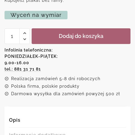
Kupujesz plakat bez ramy.
Wyceń na wymiar
ilość
Dodaj do koszyka
Plakat
typograficzny
z
Infolinia telefoniczna:
rysunkiem
PONIEDZIAŁEK-PIĄTEK:
brwi
9.00-16.00
tel.: 881 31 71 81
Realizacja zamówień 5-8 dni roboczych
Polska firma, polskie produkty
Darmowa wysyłka dla zamówień powyżej 500 zł
Opis