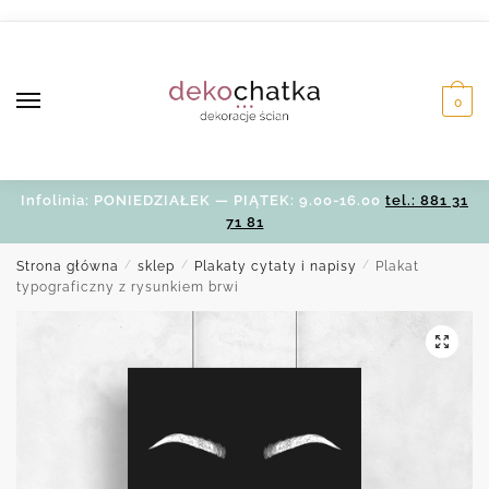
Skip
Skip
to
to
navigation
content
0
Infolinia: PONIEDZIAŁEK — PIĄTEK: 9.00-16.00
tel.: 881 31
71 81
Strona główna
/
sklep
/
Plakaty cytaty i napisy
/
Plakat
typograficzny z rysunkiem brwi