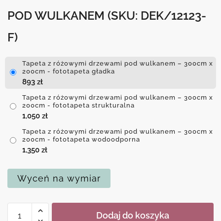
POD WULKANEM
(SKU: DEK/12123-
F)
Tapeta z różowymi drzewami pod wulkanem – 300cm x
200cm - fototapeta gładka
893
zł
Tapeta z różowymi drzewami pod wulkanem – 300cm x
200cm - fototapeta strukturalna
1,050
zł
Tapeta z różowymi drzewami pod wulkanem – 300cm x
200cm - fototapeta wodoodporna
1,350
zł
Wyceń na wymiar
ilość
Dodaj do koszyka
Tapeta