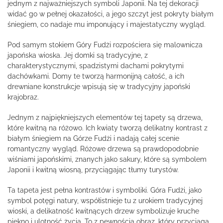
jednym z najważniejszych symboli Japonii. Na tej dekoracji
widać go w pełnej okazałości, a jego szczyt jest pokryty białym
śniegiem, co nadaje mu imponujący i majestatyczny wygląd.
Pod samym stokiem Góry Fudżi rozpościera się malownicza
japońska wioska. Jej domki są tradycyjne, z
charakterystycznymi, spadzistymi dachami pokrytymi
dachówkami. Domy te tworzą harmonijną całość, a ich
drewniane konstrukcje wpisują się w tradycyjny japoński
krajobraz.
Jednym z najpiękniejszych elementów tej tapety są drzewa,
które kwitną na różowo. Ich kwiaty tworzą delikatny kontrast z
białym śniegiem na Górze Fudżi i nadają całej scenie
romantyczny wygląd. Różowe drzewa są prawdopodobnie
wiśniami japońskimi, znanych jako sakury, które są symbolem
Japonii i kwitną wiosną, przyciągając tłumy turystów.
Ta tapeta jest pełna kontrastów i symboliki. Góra Fudżi, jako
symbol potęgi natury, współistnieje tu z urokiem tradycyjnej
wioski, a delikatność kwitnących drzew symbolizuje kruche
piękno i ulotność życia. To z pewnością obraz, który przyciąga