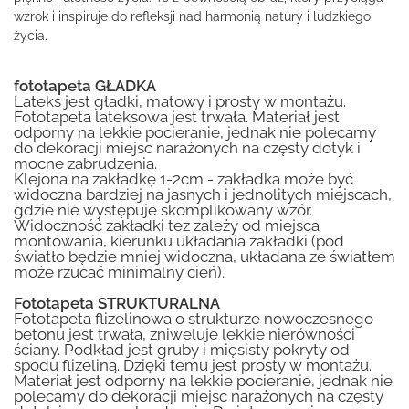
wzrok i inspiruje do refleksji nad harmonią natury i ludzkiego
życia.
fototapeta GŁADKA
Lateks jest gładki, matowy i prosty w montażu.
Fototapeta lateksowa jest trwała. Materiał jest
odporny na lekkie pocieranie, jednak nie polecamy
do dekoracji miejsc narażonych na częsty dotyk i
mocne zabrudzenia.
Klejona na zakładkę 1-2cm - zakładka może być
widoczna bardziej na jasnych i jednolitych miejscach,
gdzie nie występuje skomplikowany wzór.
Widoczność zakładki tez zależy od miejsca
montowania, kierunku układania zakładki (pod
światło będzie mniej widoczna, układana ze światłem
może rzucać minimalny cień).
Fototapeta STRUKTURALNA
Fototapeta flizelinowa o strukturze nowoczesnego
betonu jest trwała, zniweluje lekkie nierówności
ściany. Podkład jest gruby i mięsisty pokryty od
spodu flizeliną. Dzięki temu jest prosty w montażu.
Materiał jest odporny na lekkie pocieranie, jednak nie
polecamy do dekoracji miejsc narażonych na częsty