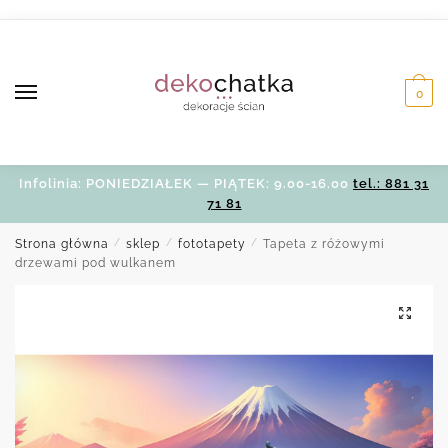
Skip
Skip
to
to
navigation
content
0
Infolinia: PONIEDZIAŁEK — PIĄTEK: 9.00-16.00
tel.: 881 31
71 81
Strona główna
/
sklep
/
fototapety
/
Tapeta z różowymi
drzewami pod wulkanem