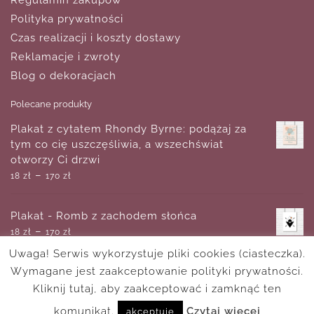
Regulamin zakupów
Polityka prywatności
Czas realizacji i koszty dostawy
Reklamacje i zwroty
Blog o dekoracjach
Polecane produkty
Plakat z cytatem Rhondy Byrne: podążaj za
tym co cię uszczęśliwia, a wszechświat
otworzy Ci drzwi
–
18
zł
170
zł
Plakat - Romb z zachodem słońca
–
18
zł
170
zł
Uwaga! Serwis wykorzystuje pliki cookies (ciasteczka).
Wymagane jest zaakceptowanie polityki prywatności.
Obraz z czerwonymi makami
–
Kliknij tutaj, aby zaakceptować i zamknąć ten
220
zł
1,570
zł
komunikat.
Czytaj wiecej
akceptuję