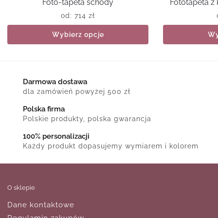
Foto-tapeta schody
Fototapeta 
od:
714
zł
Wybierz opcje
Wy
Darmowa dostawa
dla zamówień powyżej 500 zł
Polska firma
Polskie produkty, polska gwarancja
100% personalizacji
Każdy produkt dopasujemy wymiarem i kolorem
O sklepie
Dane kontaktowe