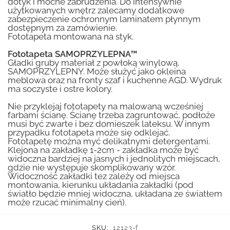
dotyk i mocne zabrudzenia. Do intensywnie
użytkowanych wnętrz zalecamy dodatkowe
zabezpieczenie ochronnym laminatem płynnym
dostępnym za zamówienie.
Fototapeta montowana na styk.
Fototapeta SAMOPRZYLEPNA™
Gładki gruby materiał z powłoką winylową.
SAMOPRZYLEPNY. Może służyć jako okleina
meblowa oraz na fronty szaf i kuchenne AGD. Wydruk
ma soczyste i ostre kolory.
Nie przyklejaj fototapety na malowaną wcześniej
farbami ścianę. Ścianę trzeba zagruntować, podłoże
musi być zwarte i bez domieszek lateksu. W innym
przypadku fototapeta może się odklejać.
Fototapetę można myć delikatnymi detergentami.
Klejona na zakładkę 1-2cm - zakładka może być
widoczna bardziej na jasnych i jednolitych miejscach,
gdzie nie występuje skomplikowany wzór.
Widoczność zakładki tez zależy od miejsca
montowania, kierunku układania zakładki (pod
światło będzie mniej widoczna, układana ze światłem
może rzucać minimalny cień).
SKU:
12123-f