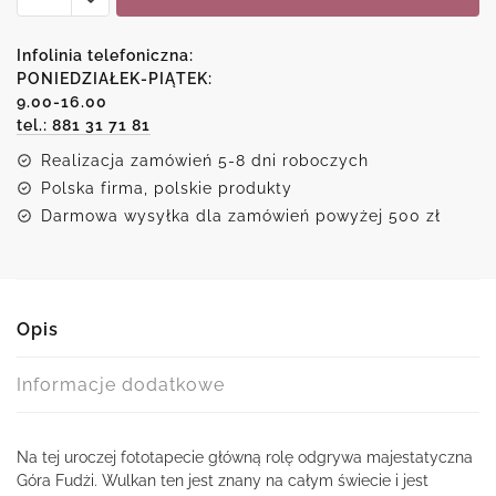
z
różowymi
Infolinia telefoniczna:
drzewami
PONIEDZIAŁEK-PIĄTEK:
9.00-16.00
pod
tel.: 881 31 71 81
wulkanem
Realizacja zamówień 5-8 dni roboczych
Polska firma, polskie produkty
Darmowa wysyłka dla zamówień powyżej 500 zł
Opis
Informacje dodatkowe
Na tej uroczej fototapecie główną rolę odgrywa majestatyczna
Góra Fudżi. Wulkan ten jest znany na całym świecie i jest