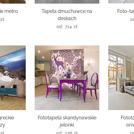
ie metro
Tapeta dmuchawce na
Foto-ta
deskach
6
zł
o
od:
714
zł
greckie
Fototapeta skandynawskie
Fotota
azy
jelonki
or
6
zł
od:
476
zł
o