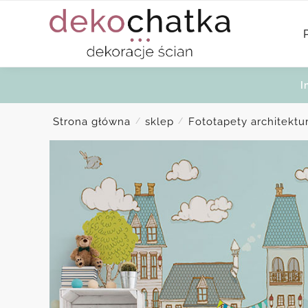
Skip
Skip
to
to
navigation
content
I
Strona główna
sklep
Fototapety architektura
/
/