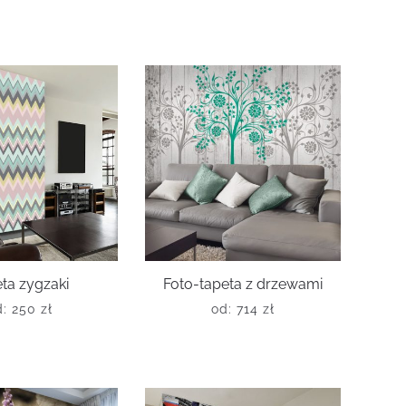
ta zygzaki
Foto-tapeta z drzewami
d:
250
zł
od:
714
zł