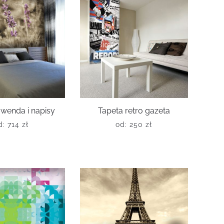
awenda i napisy
Tapeta retro gazeta
d:
714
zł
od:
250
zł