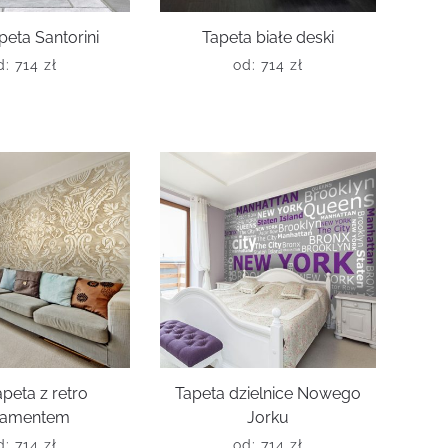
peta Santorini
Tapeta białe deski
d:
714
zł
od:
714
zł
peta z retro
Tapeta dzielnice Nowego
namentem
Jorku
d:
714
zł
od:
714
zł