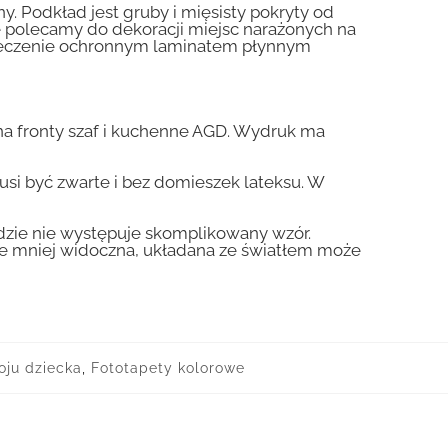
y. Podkład jest gruby i mięsisty pokryty od
nie polecamy do dekoracji miejsc narażonych na
pieczenie ochronnym laminatem płynnym
a fronty szaf i kuchenne AGD. Wydruk ma
usi być zwarte i bez domieszek lateksu. W
gdzie nie występuje skomplikowany wzór.
zie mniej widoczna, układana ze światłem może
oju dziecka
,
Fototapety kolorowe