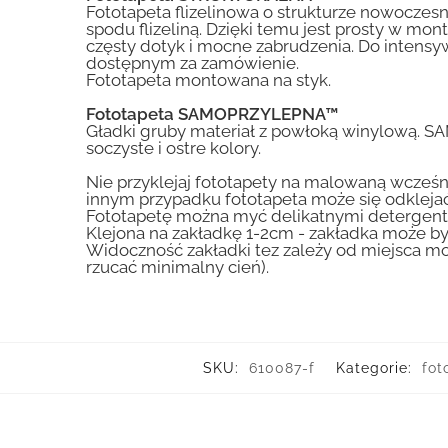
Fototapeta flizelinowa o strukturze nowoczesne
spodu flizeliną. Dzięki temu jest prosty w mon
częsty dotyk i mocne zabrudzenia. Do inte
dostępnym za zamówienie.
Fototapeta montowana na styk.
Fototapeta SAMOPRZYLEPNA™
Gładki gruby materiał z powłoką winylową. S
soczyste i ostre kolory.
Nie przyklejaj fototapety na malowaną wcześn
innym przypadku fototapeta może się odklejać
Fototapetę można myć delikatnymi detergent
Klejona na zakładkę 1-2cm - zakładka może by
Widoczność zakładki tez zależy od miejsca mo
rzucać minimalny cień).
SKU:
610087-f
Kategorie:
fot