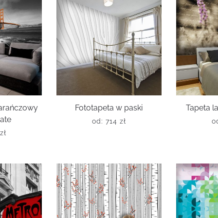
arańczowy
Fototapeta w paski
Tapeta l
ate
od:
714
zł
o
zł