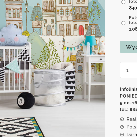
fot
84
Fot
fot
1,0
Wyc
ilość
Foto-
tapeta
z
Infolini
miaste
PONIED
9.00-1
tel.: 88
Real
Pols
Darm