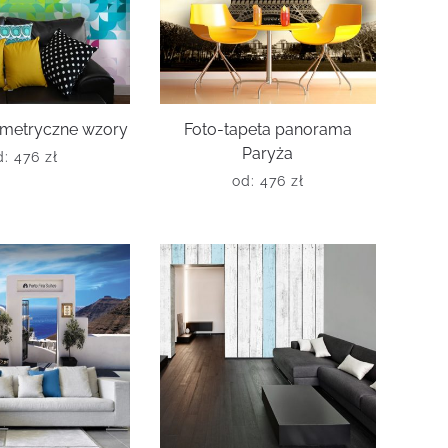
ometryczne wzory
Foto-tapeta panorama
Paryża
d:
476
zł
od:
476
zł