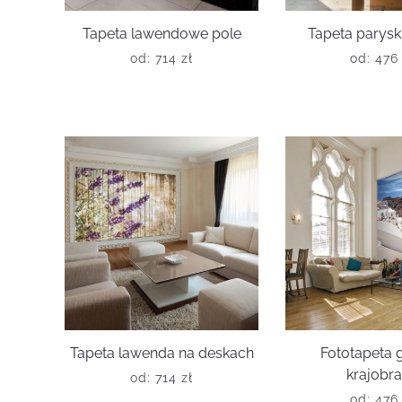
Tapeta lawendowe pole
Tapeta parysk
od:
714
zł
od:
47
Tapeta lawenda na deskach
Fototapeta 
krajobr
od:
714
zł
od:
47