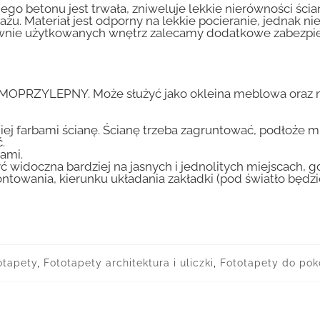
go betonu jest trwała, zniweluje lekkie nierówności ścian
tażu. Materiał jest odporny na lekkie pocieranie, jednak 
nsywnie użytkowanych wnętrz zalecamy dodatkowe zabez
AMOPRZYLEPNY. Może służyć jako okleina meblowa oraz n
iej farbami ścianę. Ścianę trzeba zagruntować, podłoże m
.
ami.
ć widoczna bardziej na jasnych i jednolitych miejscach, 
ntowania, kierunku układania zakładki (pod światło będ
otapety
,
Fototapety architektura i uliczki
,
Fototapety do pok