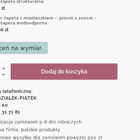
otapeta strukturalna
0
zł
o-tapeta z miasteczkiem – 300cm x 200cm -
otapeta wodoodporna
80
zł
eń na wymiar
Dodaj do koszyka
a telefoniczna:
czkiem
ZIAŁEK-PIĄTEK:
6.00
1 31 71 81
izacja zamówień 5-8 dni roboczych
ka firma, polskie produkty
owa wysyłka dla zamówień powyżej 500 zł