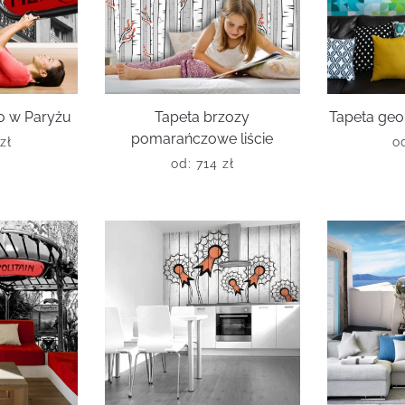
o w Paryżu
Tapeta brzozy
Tapeta ge
pomarańczowe liście
zł
o
od:
714
zł