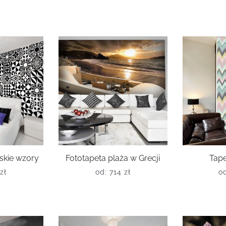
skie wzory
Fototapeta plaża w Grecji
Tape
zł
od:
714
zł
o