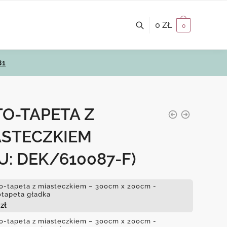
0
ZŁ
0
81
O-TAPETA Z
ASTECZKIEM
U: DEK/610087-F)
o-tapeta z miasteczkiem – 300cm x 200cm -
otapeta gładka
4
zł
o-tapeta z miasteczkiem – 300cm x 200cm -