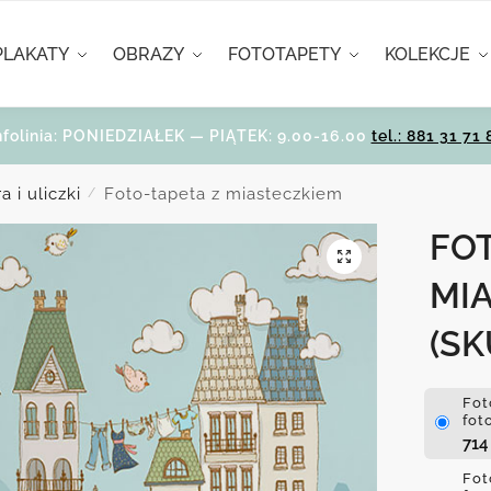
PLAKATY
OBRAZY
FOTOTAPETY
KOLEKCJE
nfolinia: PONIEDZIAŁEK — PIĄTEK: 9.00-16.00
tel.: 881 31 71 
 i uliczki
Foto-tapeta z miasteczkiem
/
FOT
MI
(SK
Fot
fot
71
Fot