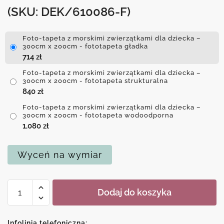
(SKU: DEK/610086-F)
Foto-tapeta z morskimi zwierzątkami dla dziecka –
300cm x 200cm - fototapeta gładka
714
zł
Foto-tapeta z morskimi zwierzątkami dla dziecka –
300cm x 200cm - fototapeta strukturalna
840
zł
Foto-tapeta z morskimi zwierzątkami dla dziecka –
300cm x 200cm - fototapeta wodoodporna
1,080
zł
Wyceń na wymiar
ilość
Dodaj do koszyka
Foto-
tapeta
z
Infolinia telefoniczna: