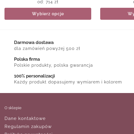
od:
714
zł
Wybierz opcje
Wy
Darmowa dostawa
dla zamówień powyżej 500 zł
Polska firma
Polskie produkty, polska gwarancja
100% personalizacji
Każdy produkt dopasujemy wymiarem i kolorem
O sklepie
Dane kontaktowe
Regulamin zakupów