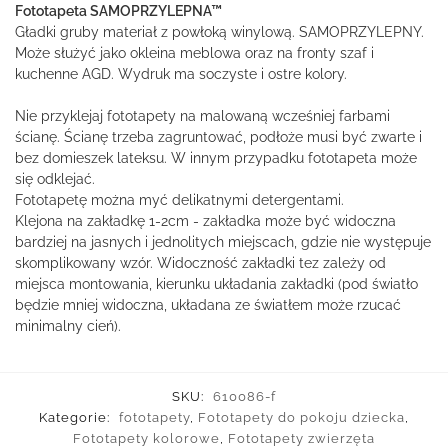
Fototapeta SAMOPRZYLEPNA™
Gładki gruby materiał z powłoką winylową. SAMOPRZYLEPNY.
Może służyć jako okleina meblowa oraz na fronty szaf i
kuchenne AGD. Wydruk ma soczyste i ostre kolory.
Nie przyklejaj fototapety na malowaną wcześniej farbami
ścianę. Ścianę trzeba zagruntować, podłoże musi być zwarte i
bez domieszek lateksu. W innym przypadku fototapeta może
się odklejać.
Fototapetę można myć delikatnymi detergentami.
Klejona na zakładkę 1-2cm - zakładka może być widoczna
bardziej na jasnych i jednolitych miejscach, gdzie nie występuje
skomplikowany wzór. Widoczność zakładki tez zależy od
miejsca montowania, kierunku układania zakładki (pod światło
będzie mniej widoczna, układana ze światłem może rzucać
minimalny cień).
SKU:
610086-f
Kategorie:
fototapety
,
Fototapety do pokoju dziecka
,
Fototapety kolorowe
,
Fototapety zwierzęta