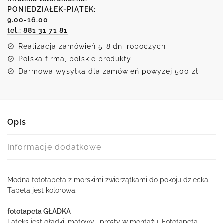
morskimi
PONIEDZIAŁEK-PIĄTEK:
9.00-16.00
zwierzątkami
tel.: 881 31 71 81
dla
dziecka
Realizacja zamówień 5-8 dni roboczych
Polska firma, polskie produkty
Darmowa wysyłka dla zamówień powyżej 500 zł
Opis
Informacje dodatkowe
Modna fototapeta z morskimi zwierzątkami do pokoju dziecka.
Tapeta jest kolorowa.
fototapeta GŁADKA
Lateks jest gładki, matowy i prosty w montażu. Fototapeta