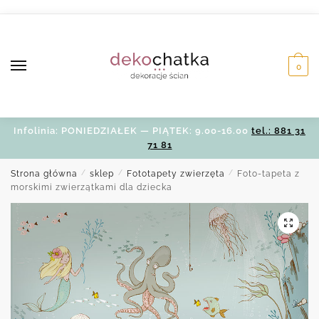
Skip
Skip
to
to
navigation
content
0
Infolinia: PONIEDZIAŁEK — PIĄTEK: 9.00-16.00
tel.: 881 31
71 81
Strona główna
/
sklep
/
Fototapety zwierzęta
/
Foto-tapeta z
morskimi zwierzątkami dla dziecka