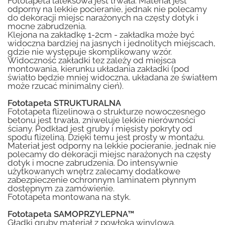
Fototapeta lateksowa jest trwała. Materiał jest
odporny na lekkie pocieranie, jednak nie polecamy
do dekoracji miejsc narażonych na częsty dotyk i
mocne zabrudzenia.
Klejona na zakładkę 1-2cm - zakładka może być
widoczna bardziej na jasnych i jednolitych miejscach,
gdzie nie występuje skomplikowany wzór.
Widoczność zakładki tez zależy od miejsca
montowania, kierunku układania zakładki (pod
światło będzie mniej widoczna, układana ze światłem
może rzucać minimalny cień).
Fototapeta STRUKTURALNA
Fototapeta flizelinowa o strukturze nowoczesnego
betonu jest trwała, zniweluje lekkie nierówności
ściany. Podkład jest gruby i mięsisty pokryty od
spodu flizeliną. Dzięki temu jest prosty w montażu.
Materiał jest odporny na lekkie pocieranie, jednak nie
polecamy do dekoracji miejsc narażonych na częsty
dotyk i mocne zabrudzenia. Do intensywnie
użytkowanych wnętrz zalecamy dodatkowe
zabezpieczenie ochronnym laminatem płynnym
dostępnym za zamówienie.
Fototapeta montowana na styk.
Fototapeta SAMOPRZYLEPNA™
Gładki gruby materiał z powłoką winylową.