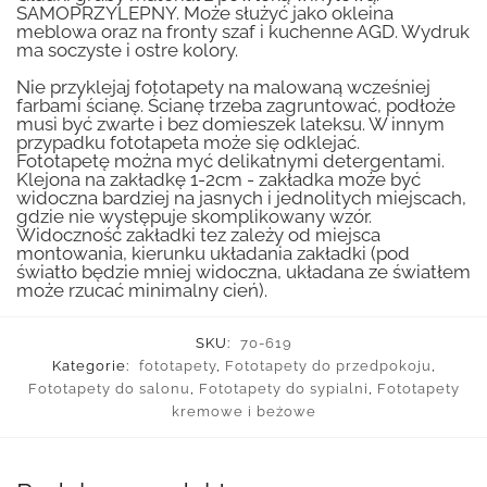
SAMOPRZYLEPNY. Może służyć jako okleina
meblowa oraz na fronty szaf i kuchenne AGD. Wydruk
ma soczyste i ostre kolory.
Nie przyklejaj fototapety na malowaną wcześniej
farbami ścianę. Ścianę trzeba zagruntować, podłoże
musi być zwarte i bez domieszek lateksu. W innym
przypadku fototapeta może się odklejać.
Fototapetę można myć delikatnymi detergentami.
Klejona na zakładkę 1-2cm - zakładka może być
widoczna bardziej na jasnych i jednolitych miejscach,
gdzie nie występuje skomplikowany wzór.
Widoczność zakładki tez zależy od miejsca
montowania, kierunku układania zakładki (pod
światło będzie mniej widoczna, układana ze światłem
może rzucać minimalny cień).
SKU:
70-619
Kategorie:
fototapety
,
Fototapety do przedpokoju
,
Fototapety do salonu
,
Fototapety do sypialni
,
Fototapety
kremowe i beżowe