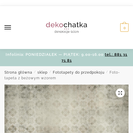
Skip
Skip
to
to
navigation
content
0
Infolinia: PONIEDZIAŁEK — PIĄTEK: 9.00-16.00
tel.: 881 31
71 81
Strona główna
/
sklep
/
Fototapety do przedpokoju
/
Foto-
tapeta z beżowym wzorem