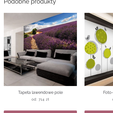
Podobne produkty
Tapeta lawendowe pole
Foto-
od:
714
zł