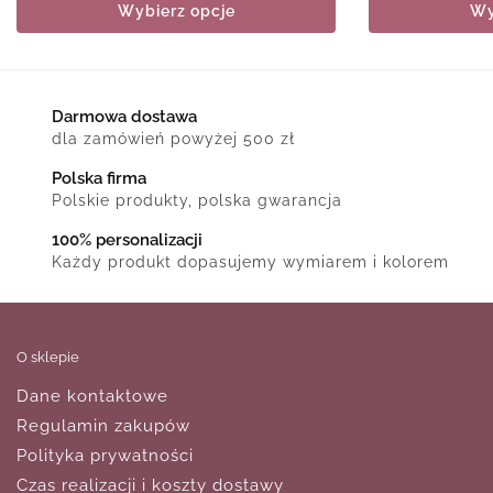
Wybierz opcje
Wy
Darmowa dostawa
dla zamówień powyżej 500 zł
Polska firma
Polskie produkty, polska gwarancja
100% personalizacji
Każdy produkt dopasujemy wymiarem i kolorem
O sklepie
Dane kontaktowe
Regulamin zakupów
Polityka prywatności
Czas realizacji i koszty dostawy