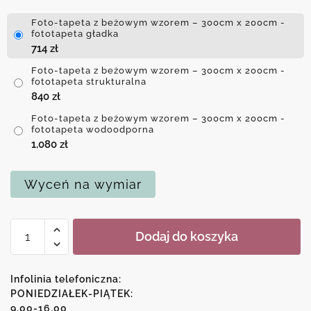
Foto-tapeta z beżowym wzorem – 300cm x 200cm -
fototapeta gładka
714
zł
Foto-tapeta z beżowym wzorem – 300cm x 200cm -
fototapeta strukturalna
840
zł
Foto-tapeta z beżowym wzorem – 300cm x 200cm -
fototapeta wodoodporna
1,080
zł
Wyceń na wymiar
ilość
Dodaj do koszyka
Foto-
tapeta
z
Infolinia telefoniczna:
beżowym
PONIEDZIAŁEK-PIĄTEK:
9.00-16.00
wzorem