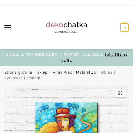
Skip
Skip
to
to
navigation
content
0
Infolinia: PONIEDZIAŁEK — PIĄTEK: 9.00-16.00
tel.: 881 31
71 81
Strona główna
/
sklep
/
Anna Wach Malarstwo
/
Obraz z
cyrkówką i koniem