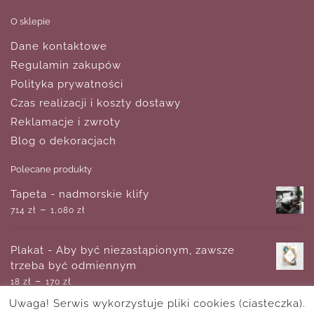
O sklepie
Dane kontaktowe
Regulamin zakupów
Polityka prywatności
Czas realizacji i koszty dostawy
Reklamacje i zwroty
Blog o dekoracjach
Polecane produkty
Tapeta - nadmorskie klify
–
714
zł
1,080
zł
Plakat - Aby być niezastąpionym, zawsze
trzeba być odmiennym
–
18
zł
170
zł
Uwaga! Serwis wykorzystuje pliki cookies (ciasteczka).