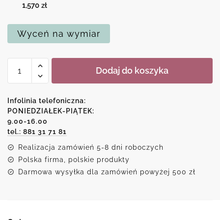
1,570
zł
Wyceń na wymiar
ilość
Dodaj do koszyka
Obraz
z
cyrkówką
Infolinia telefoniczna:
i
PONIEDZIAŁEK-PIĄTEK:
9.00-16.00
koniem
tel.: 881 31 71 81
Realizacja zamówień 5-8 dni roboczych
Polska firma, polskie produkty
Darmowa wysyłka dla zamówień powyżej 500 zł