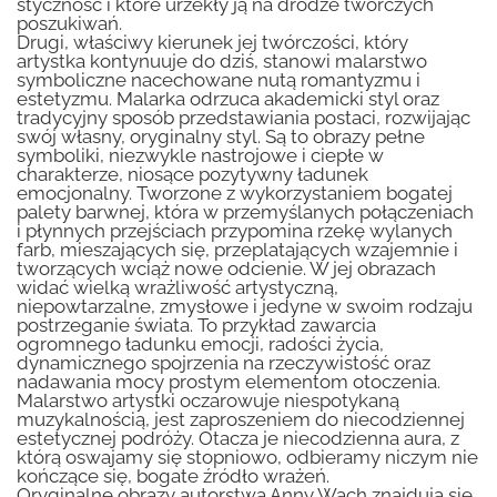
styczność i które urzekły ją na drodze twórczych
poszukiwań.
Drugi, właściwy kierunek jej twórczości, który
artystka kontynuuje do dziś, stanowi malarstwo
symboliczne nacechowane nutą romantyzmu i
estetyzmu. Malarka odrzuca akademicki styl oraz
tradycyjny sposób przedstawiania postaci, rozwijając
swój własny, oryginalny styl. Są to obrazy pełne
symboliki, niezwykle nastrojowe i ciepłe w
charakterze, niosące pozytywny ładunek
emocjonalny. Tworzone z wykorzystaniem bogatej
palety barwnej, która w przemyślanych połączeniach
i płynnych przejściach przypomina rzekę wylanych
farb, mieszających się, przeplatających wzajemnie i
tworzących wciąż nowe odcienie. W jej obrazach
widać wielką wrażliwość artystyczną,
niepowtarzalne, zmysłowe i jedyne w swoim rodzaju
postrzeganie świata. To przykład zawarcia
ogromnego ładunku emocji, radości życia,
dynamicznego spojrzenia na rzeczywistość oraz
nadawania mocy prostym elementom otoczenia.
Malarstwo artystki oczarowuje niespotykaną
muzykalnością, jest zaproszeniem do niecodziennej
estetycznej podróży. Otacza je niecodzienna aura, z
którą oswajamy się stopniowo, odbieramy niczym nie
kończące się, bogate źródło wrażeń.
Oryginalne obrazy autorstwa Anny Wach znajdują się