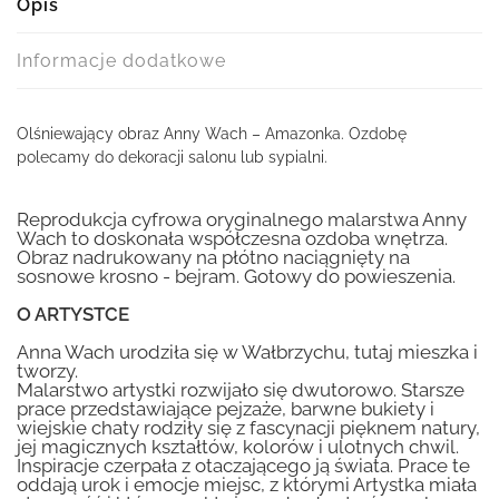
Opis
Informacje dodatkowe
Olśniewający obraz Anny Wach – Amazonka. Ozdobę
polecamy do dekoracji salonu lub sypialni.
Reprodukcja cyfrowa oryginalnego malarstwa Anny
Wach to doskonała współczesna ozdoba wnętrza.
Obraz nadrukowany na płótno naciągnięty na
sosnowe krosno - bejram. Gotowy do powieszenia.
O ARTYSTCE
Anna Wach urodziła się w Wałbrzychu, tutaj mieszka i
tworzy.
Malarstwo artystki rozwijało się dwutorowo. Starsze
prace przedstawiające pejzaże, barwne bukiety i
wiejskie chaty rodziły się z fascynacji pięknem natury,
jej magicznych kształtów, kolorów i ulotnych chwil.
Inspiracje czerpała z otaczającego ją świata. Prace te
oddają urok i emocje miejsc, z którymi Artystka miała