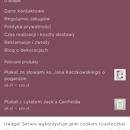
O sklepie
Dane kontaktowe
Regulamin zakupów
Polityka prywatności
Czas realizacji i koszty dostawy
Reklamacje i zwroty
Blog o dekoracjach
Polecane produkty
Plakat ze słowami ks. Jana Kaczkowskiego o
pogardzie
–
18
zł
170
zł
Plakat z cytatem Jack'a Canfielda
–
18
zł
170
zł
Uwaga! Serwis wykorzystuje pliki cookies (ciasteczka).
Logo 3d dla optyka z geometryczną abstrakcją