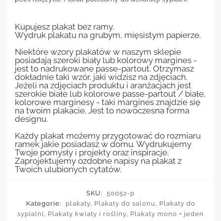
Kupujesz plakat bez ramy.
Wydruk plakatu na grubym, mięsistym papierze.
Niektóre wzory plakatów w naszym sklepie
posiadają szeroki biały lub kolorowy margines -
jest to nadrukowane passe-partout. Otrzymasz
dokładnie taki wzór, jaki widzisz na zdjęciach.
Jeżeli na zdjęciach produktu i aranżacjach jest
szerokie białe lub kolorowe passe-partout / białe,
kolorowe marginesy - taki margines znajdzie się
na twoim plakacie. Jest to nowoczesna forma
designu.
Każdy plakat możemy przygotować do rozmiaru
ramek jakie posiadasz w domu. Wydrukujemy
Twoje pomysły i projekty oraz inspiracje.
Zaprojektujemy ozdobne napisy na plakat z
Twoich ulubionych cytatów.
SKU:
50052-p
Kategorie:
plakaty
,
Plakaty do salonu
,
Plakaty do
sypialni
,
Plakaty kwiaty i rośliny
,
Plakaty mono + jeden