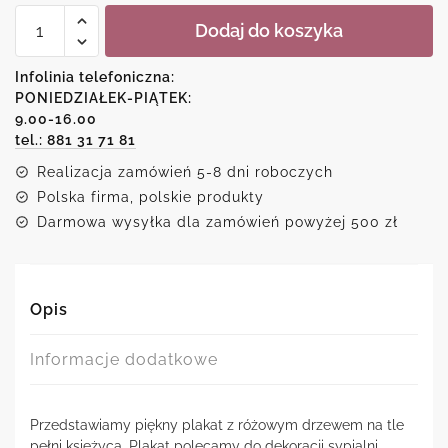
ilość
Dodaj do koszyka
Plakat-
samotne
drzewo
Infolinia telefoniczna:
PONIEDZIAŁEK-PIĄTEK:
9.00-16.00
tel.: 881 31 71 81
Realizacja zamówień 5-8 dni roboczych
Polska firma, polskie produkty
Darmowa wysyłka dla zamówień powyżej 500 zł
Opis
Informacje dodatkowe
Przedstawiamy piękny plakat z różowym drzewem na tle
pełni księżyca. Plakat polecamy do dekoracji sypialni.