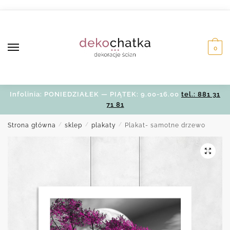
Skip
Skip
to
to
navigation
content
0
Infolinia: PONIEDZIAŁEK — PIĄTEK: 9.00-16.00
tel.: 881 31
71 81
Strona główna
/
sklep
/
plakaty
/
Plakat- samotne drzewo