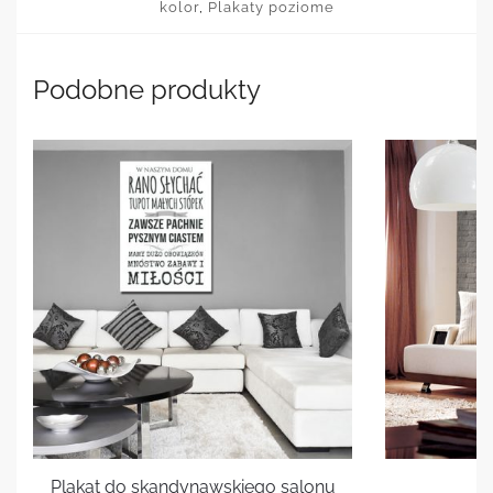
kolor
,
Plakaty poziome
Podobne produkty
Plakat do skandynawskiego salonu
P