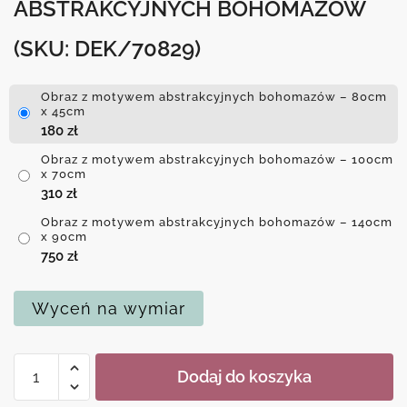
ABSTRAKCYJNYCH BOHOMAZÓW
(SKU: DEK/70829)
Obraz z motywem abstrakcyjnych bohomazów – 80cm
x 45cm
180
zł
Obraz z motywem abstrakcyjnych bohomazów – 100cm
x 70cm
310
zł
Obraz z motywem abstrakcyjnych bohomazów – 140cm
x 90cm
750
zł
Wyceń na wymiar
ilość
Dodaj do koszyka
Obraz