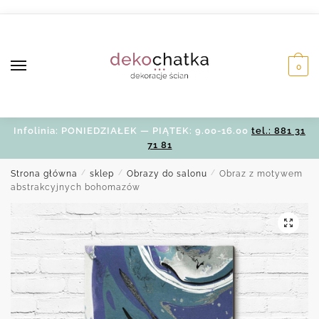
Skip
Skip
to
to
navigation
content
0
Infolinia: PONIEDZIAŁEK — PIĄTEK: 9.00-16.00
tel.: 881 31
71 81
Strona główna
/
sklep
/
Obrazy do salonu
/
Obraz z motywem
abstrakcyjnych bohomazów