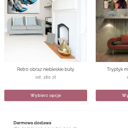
Retro obraz niebieskie buty
Tryptyk m
od:
180
zł
Wybierz opcje
Wy
Darmowa dostawa