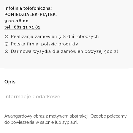
z
motywem
Infolinia telefoniczna:
abstrakcyjnych
PONIEDZIAŁEK-PIĄTEK:
9.00-16.00
bohomazów
tel.: 881 31 71 81
Realizacja zamówień 5-8 dni roboczych
Polska firma, polskie produkty
Darmowa wysyłka dla zamówień powyżej 500 zł
Opis
Informacje dodatkowe
Awangardowy obraz z motywem abstrakcji. Ozdobę polecamy
do powieszenia w salonie lub sypialni.