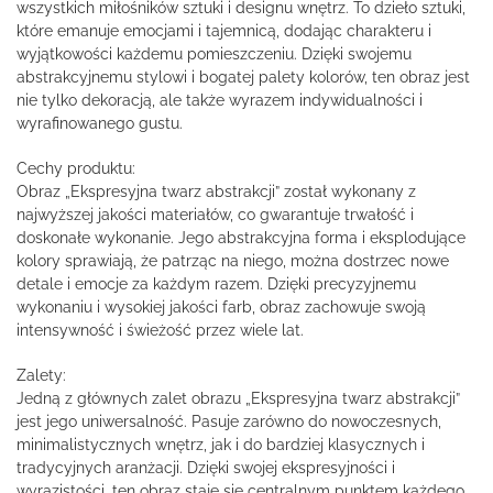
wszystkich miłośników sztuki i designu wnętrz. To dzieło sztuki,
które emanuje emocjami i tajemnicą, dodając charakteru i
wyjątkowości każdemu pomieszczeniu. Dzięki swojemu
abstrakcyjnemu stylowi i bogatej palety kolorów, ten obraz jest
nie tylko dekoracją, ale także wyrazem indywidualności i
wyrafinowanego gustu.
Cechy produktu:
Obraz „Ekspresyjna twarz abstrakcji” został wykonany z
najwyższej jakości materiałów, co gwarantuje trwałość i
doskonałe wykonanie. Jego abstrakcyjna forma i eksplodujące
kolory sprawiają, że patrząc na niego, można dostrzec nowe
detale i emocje za każdym razem. Dzięki precyzyjnemu
wykonaniu i wysokiej jakości farb, obraz zachowuje swoją
intensywność i świeżość przez wiele lat.
Zalety:
Jedną z głównych zalet obrazu „Ekspresyjna twarz abstrakcji”
jest jego uniwersalność. Pasuje zarówno do nowoczesnych,
minimalistycznych wnętrz, jak i do bardziej klasycznych i
tradycyjnych aranżacji. Dzięki swojej ekspresyjności i
wyrazistości, ten obraz staje się centralnym punktem każdego