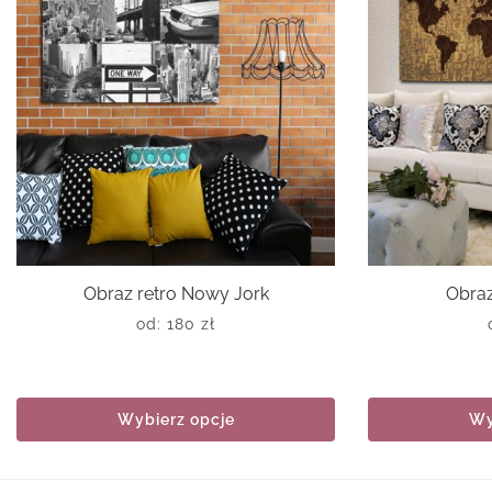
Obraz retro Nowy Jork
Obraz
od:
180
zł
Wybierz opcje
Wy