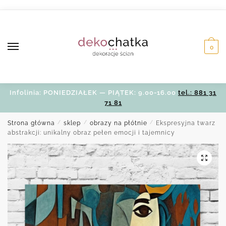
Skip
Skip
to
to
navigation
content
0
Infolinia: PONIEDZIAŁEK — PIĄTEK: 9.00-16.00
tel.: 881 31
71 81
Strona główna
/
sklep
/
obrazy na płótnie
/
Ekspresyjna twarz
abstrakcji: unikalny obraz pełen emocji i tajemnicy