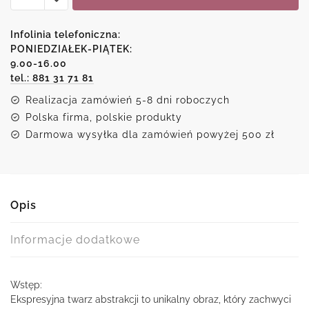
twarz
abstrakcji:
Infolinia telefoniczna:
unikalny
PONIEDZIAŁEK-PIĄTEK:
9.00-16.00
obraz
tel.: 881 31 71 81
pełen
emocji
Realizacja zamówień 5-8 dni roboczych
i
Polska firma, polskie produkty
tajemnicy
Darmowa wysyłka dla zamówień powyżej 500 zł
Opis
Informacje dodatkowe
Wstęp:
Ekspresyjna twarz abstrakcji to unikalny obraz, który zachwyci