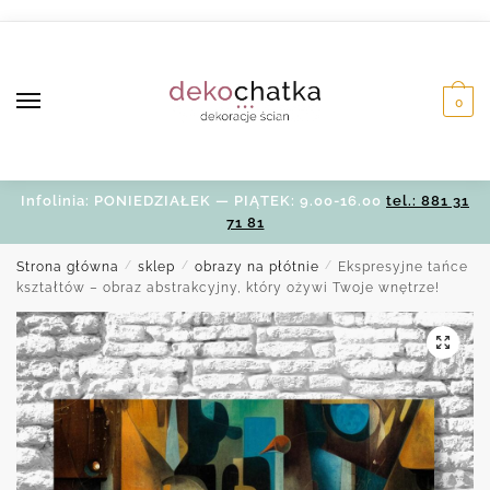
Skip
Skip
to
to
navigation
content
0
Infolinia: PONIEDZIAŁEK — PIĄTEK: 9.00-16.00
tel.: 881 31
71 81
Strona główna
/
sklep
/
obrazy na płótnie
/
Ekspresyjne tańce
kształtów – obraz abstrakcyjny, który ożywi Twoje wnętrze!