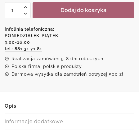
ilość
Dodaj do koszyka
Ekspresyjne
tańce
kształtów
Infolinia telefoniczna:
-
PONIEDZIAŁEK-PIĄTEK:
9.00-16.00
obraz
tel.: 881 31 71 81
abstrakcyjny,
który
Realizacja zamówień 5-8 dni roboczych
ożywi
Polska firma, polskie produkty
Twoje
Darmowa wysyłka dla zamówień powyżej 500 zł
wnętrze!
Opis
Informacje dodatkowe