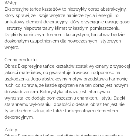
Wstęp:
Ekspresyjne tańce kształtów to niezwykły obraz abstrakcyjny,
który sprawi, że Twoje wnętrze nabierze życia i energii. To
unikatowy element dekoracyjny, który przyciągnie uwagę gości
i stworzy niepowtarzalny klimat w każdym pomieszczeniu.
Dzięki dynamicznym formom i kolorystyce, ten obraz będzie
doskonałym uzupełnieniem dla nowoczesnych i stylowych
wnętrz.
Cechy produktu:
Obraz Ekspresyjne tańce kształtów został wykonany z wysokiej
jakości materiałów, co gwarantuje trwałość i odporność na
uszkodzenia. Jego abstrakcyjny motyw przedstawia harmonię i
ruch, co sprawia, że każde spojrzenie na ten obraz jest nowym
doświadczeniem. Kolorystyka obrazu jest intensywna i
wyrazista, co dodaje pomieszczeniu charakteru i stylu. Dzięki
starannemu wykonaniu i dbałości o detale, obraz ten jest nie
tylko dziełem sztuki, ale także funkcjonalnym elementem
dekoracyjnym.
Zalety:
Obraz Ekspresyjne tańce kształtów to doskonały sposób na