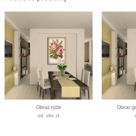
Obraz róże
Obraz g
od:
180
zł