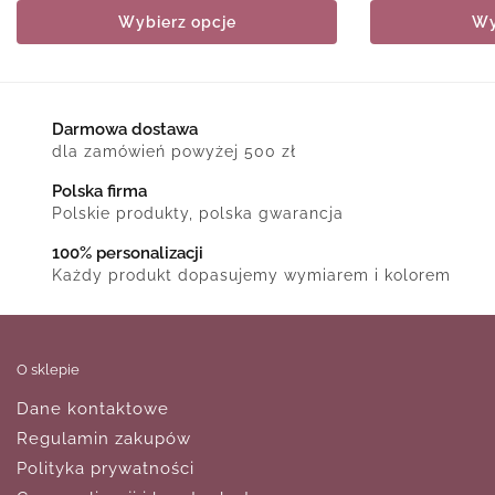
Wybierz opcje
Wy
Darmowa dostawa
dla zamówień powyżej 500 zł
Polska firma
Polskie produkty, polska gwarancja
100% personalizacji
Każdy produkt dopasujemy wymiarem i kolorem
O sklepie
Dane kontaktowe
Regulamin zakupów
Polityka prywatności