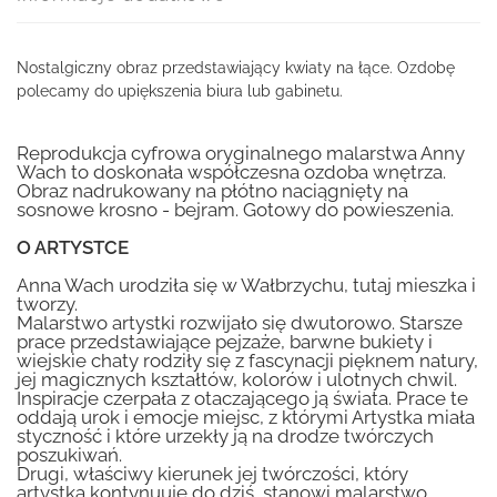
Nostalgiczny obraz przedstawiający kwiaty na łące. Ozdobę
polecamy do upiększenia biura lub gabinetu.
Reprodukcja cyfrowa oryginalnego malarstwa Anny
Wach to doskonała współczesna ozdoba wnętrza.
Obraz nadrukowany na płótno naciągnięty na
sosnowe krosno - bejram. Gotowy do powieszenia.
O ARTYSTCE
Anna Wach urodziła się w Wałbrzychu, tutaj mieszka i
tworzy.
Malarstwo artystki rozwijało się dwutorowo. Starsze
prace przedstawiające pejzaże, barwne bukiety i
wiejskie chaty rodziły się z fascynacji pięknem natury,
jej magicznych kształtów, kolorów i ulotnych chwil.
Inspiracje czerpała z otaczającego ją świata. Prace te
oddają urok i emocje miejsc, z którymi Artystka miała
styczność i które urzekły ją na drodze twórczych
poszukiwań.
Drugi, właściwy kierunek jej twórczości, który
artystka kontynuuje do dziś, stanowi malarstwo