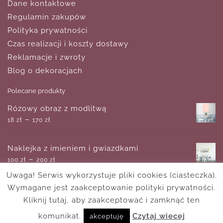
Dane kontaktowe
Regulamin zakupów
Polityka prywatności
Czas realizacji i koszty dostawy
Reklamacje i zwroty
Blog o dekoracjach
Polecane produkty
Różowy obraz z modlitwą
–
18
zł
170
zł
Naklejka z imieniem i gwiazdkami
–
100
zł
200
zł
Uwaga! Serwis wykorzystuje pliki cookies (ciasteczka).
Wymagane jest zaakceptowanie polityki prywatności.
Dziecięcy plakat z cyferkami i piórami
–
Kliknij tutaj, aby zaakceptować i zamknąć ten
18
zł
170
zł
komunikat.
Czytaj wiecej
akceptuję