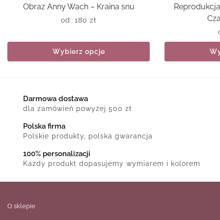
Obraz Anny Wach – Kraina snu
Reprodukcja
Cza
od:
180
zł
Wybierz opcje
Wy
Darmowa dostawa
dla zamówień powyżej 500 zł
Polska firma
Polskie produkty, polska gwarancja
100% personalizacji
Każdy produkt dopasujemy wymiarem i kolorem
O sklepie