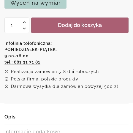
Wyceń na wymiar
ilość
Dodaj do koszyka
Duplikat
obrazu
-
Infolinia telefoniczna:
Górska
PONIEDZIAŁEK-PIĄTEK:
9.00-16.00
łąka
tel.: 881 31 71 81
Realizacja zamówień 5-8 dni roboczych
Polska firma, polskie produkty
Darmowa wysyłka dla zamówień powyżej 500 zł
Opis
Informacje dodatkowe