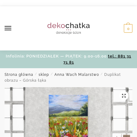
Skip
Skip
to
to
navigation
content
0
Infolinia: PONIEDZIAŁEK — PIĄTEK: 9.00-16.00
tel.: 881 31
71 81
Strona główna
/
sklep
/
Anna Wach Malarstwo
/
Duplikat
obrazu – Górska łąka