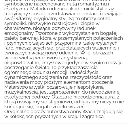
symboliczne nacechowane nutą romantyzmu i
estetyzmu. Malarka odrzuca akademicki styl oraz
tradycyjny sposób przedstawiania postaci, rozwijając
swój własny, oryginalny styl. Są to obrazy pełne
symboliki, niezwykle nastrojowe i ciepłe w
charakterze, niosące pozytywny ładunek
emocjonalny. Tworzone z wykorzystaniem bogatej
palety barwnej, która w przemyślanych połączeniach
i płynnych przejściach przypomina rzekę wylanych
farb, mieszających się, przeplatających wzajemnie i
tworzących wciąż nowe odcienie. W jej obrazach
widać wielką wrażliwość artystyczną,
niepowtarzalne, zmysłowe i jedyne w swoim rodzaju
postrzeganie świata. To przykład zawarcia
ogromnego ładunku emocji, radości życia,
dynamicznego spojrzenia na rzeczywistość oraz
nadawania mocy prostym elementom otoczenia.
Malarstwo artystki oczarowuje niespotykaną
muzykalnością, jest zaproszeniem do niecodziennej
estetycznej podróży. Otacza je niecodzienna aura, z
którą oswajamy się stopniowo, odbieramy niczym nie
kończące się, bogate źródło wrażeń.
Oryginalne obrazy autorstwa Anny Wach znajdują się
w kolekcjach prywatnych w kraju i zagranicą.