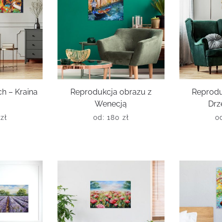
h – Kraina
Reprodukcja obrazu z
Reprodu
Wenecją
Drz
0
zł
od:
180
zł
o