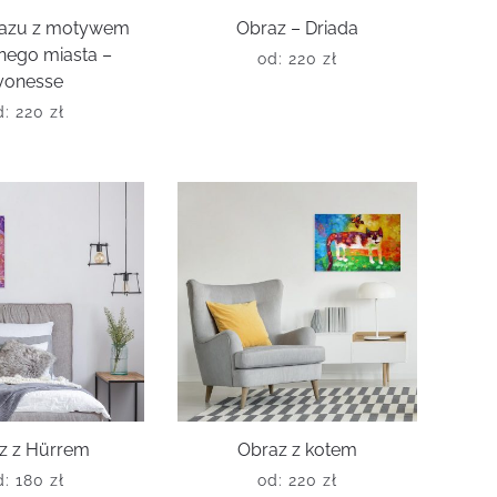
razu z motywem
Obraz – Driada
nego miasta –
od:
220
zł
yonesse
d:
220
zł
z z Hürrem
Obraz z kotem
d:
180
zł
od:
220
zł