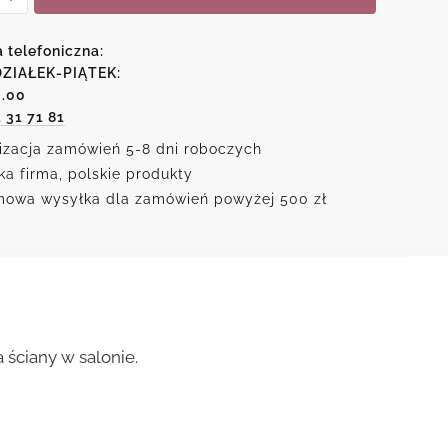
u
a telefoniczna:
ZIAŁEK-PIĄTEK:
6.00
1 31 71 81
iczka
izacja zamówień 5-8 dni roboczych
ka firma, polskie produkty
owa wysyłka dla zamówień powyżej 500 zł
 ściany w salonie.