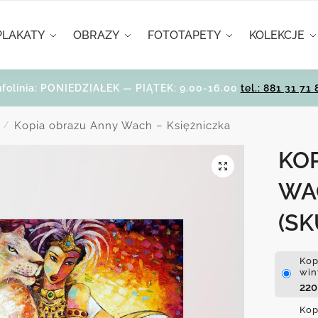
PLAKATY
OBRAZY
FOTOTAPETY
KOLEKCJE
nfolinia: PONIEDZIAŁEK — PIĄTEK: 9.00-16.00
tel.: 881 31 71 
Kopia obrazu Anny Wach – Księżniczka
/
KO
WA
(SK
Kop
win
22
Kop