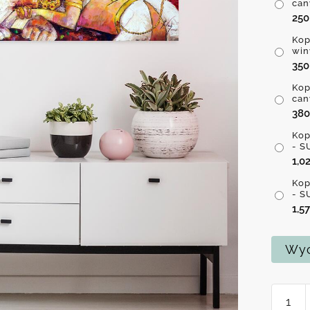
can
25
Kop
win
35
Kop
can
38
Kop
- S
1,0
Kop
- S
1,5
Wyc
ilość
Kopia