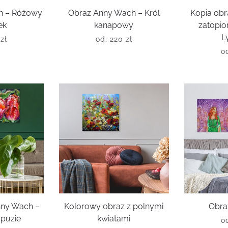
h – Różowy
Obraz Anny Wach – Król
Kopia ob
ek
kanapowy
zatopio
L
0
zł
od:
220
zł
o
nny Wach –
Kolorowy obraz z polnymi
Obra
apuzie
kwiatami
o