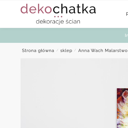
Skip
Skip
to
to
navigation
content
I
Strona główna
sklep
Anna Wach Malarstwo
/
/