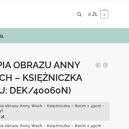
0
ZŁ
0
81
PIA OBRAZU ANNY
CH – KSIĘŻNICZKA
U: DEK/40060N)
ia obrazu Anny Wach - Księżniczka – 80cm x 45cm -
yl
0
zł
ia obrazu Anny Wach - Księżniczka – 80cm x 45cm -