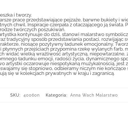
eszka i tworzy.
arsze prace przedstawiające pejzaże, barwne bukiety i wiej
tnych chwil. Inspiracje czerpała z otaczającego ją świata. 
a drodze twórczych poszukiwań.
ry artystka kontynuuje do dziś, stanowi malarstwo symbo
z tradycyjny sposób przedstawiania postaci, rozwijając sw
harakterze, niosące pozytywny ładunek emocjonalny. Twor
i płynnych przejściach przypomina rzekę wylanych farb, m
ch widać wielką wrażliwość artystyczną, niepowtarzalne,
romnego ładunku emocji, radości życia, dynamicznego spo
 artystki oczarowuje niespotykaną muzykalnością, jest 
 oswajamy się stopniowo, odbieramy niczym nie kończące 
ą się w kolekcjach prywatnych w kraju i zagranicą.
SKU:
40060n
Kategoria:
Anna Wach Malarstwo