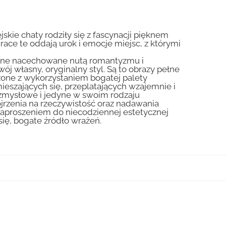
skie chaty rodziły się z fascynacji pięknem
Prace te oddają urok i emocje miejsc, z którymi
liczne nacechowane nutą romantyzmu i
ój własny, oryginalny styl. Są to obrazy pełne
zone z wykorzystaniem bogatej palety
ieszających się, przeplatających wzajemnie i
 zmysłowe i jedyne w swoim rodzaju
jrzenia na rzeczywistość oraz nadawania
zaproszeniem do niecodziennej estetycznej
się, bogate źródło wrażeń.