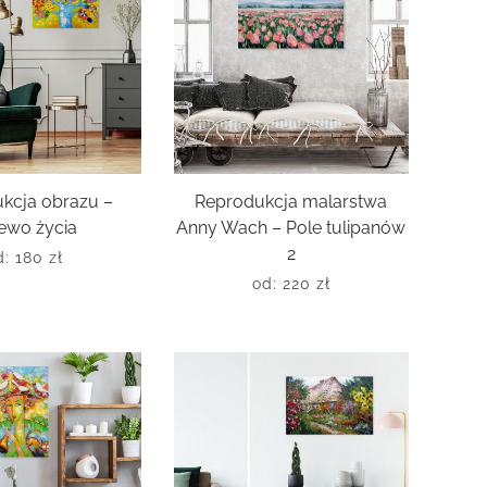
kcja obrazu –
Reprodukcja malarstwa
ewo życia
Anny Wach – Pole tulipanów
2
d:
180
zł
od:
220
zł