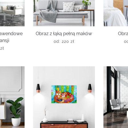
 lawendowe
Obraz z łąką pełną maków
Obra
ansji
od:
220
zł
o
0
zł