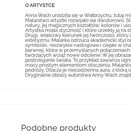
O ARTYSTCE
Anna Wach urodziła się w Wałbrzychu, tutaj mi
Malarstwo artystki rozwijało się dwutorowo. St
natury, jej magicznych kształtów, kolorów i ulo
Artystka miała styczność i które urzekły ją n
Drugi, właściwy kierunek jej twórczości, któ
estetyzmu. Malarka odrzuca akademicki styl ora
symboliki, niezwykle nastrojowe i ciepłe w c
barwnej, która w przemyślanych połączeniach 
tworzących wciąż nowe odcienie. W jej obraza
postrzeganie świata. To przykład zawarcia og
mocy prostym elementom otoczenia. Malarstwo
podróży. Otacza je niecodzienna aura, z którą
Oryginalne obrazy autorstwa Anny Wach znajduj
Podobne produkty