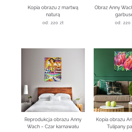
Kopia obrazu z martwą
Obraz Anny Wac
naturą
garbus
od:
220
zł
od:
22
Reprodukcja obrazu Anny
Kopia obrazu A
Wach – Czar karnawału
Tulipany p