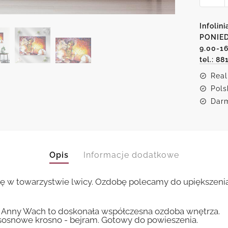
obraz
Anny
Infolini
Wach
PONIED
9.00-1
-
tel.: 88
Księżn
Real
Pols
Darm
Opis
Informacje dodatkowe
kę w towarzystwie lwicy. Ozdobę polecamy do upiększenia
 Anny Wach to doskonała współczesna ozdoba wnętrza.
sosnowe krosno - bejram. Gotowy do powieszenia.