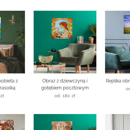
kobieta z
Obraz z dziewczyną i
Replika ob
rasolką
gołębiem pocztowym
o
0
zł
od:
180
zł