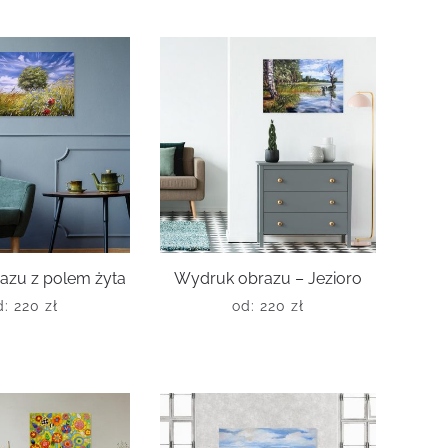
razu z polem żyta
Wydruk obrazu – Jezioro
d:
220
zł
od:
220
zł