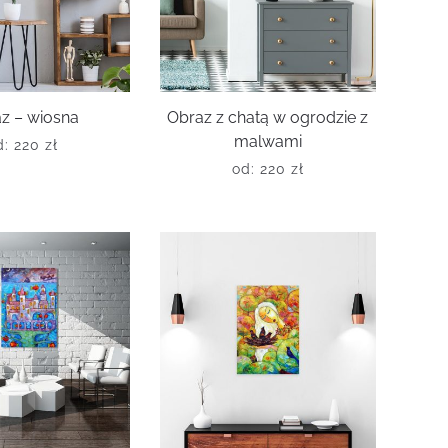
z – wiosna
Obraz z chatą w ogrodzie z
malwami
d:
220
zł
od:
220
zł