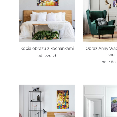
Kopia obrazu z kochankami
Obraz Anny Wac
snu
od:
220
zł
od:
18