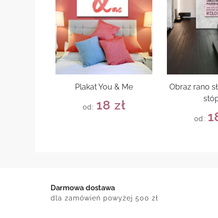
Plakat You & Me
Obraz rano s
stó
18
zł
od:
1
od:
Darmowa dostawa
dla zamówień powyżej 500 zł