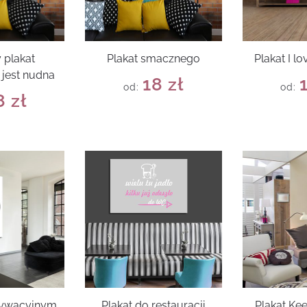
 plakat
Plakat smacznego
Plakat I 
jest nudna
18
zł
od:
od:
8
zł
tywacyjnym
Plakat do restauracji
Plakat Ke