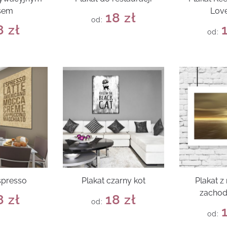
sem
Love
18
zł
od:
8
zł
od:
spresso
Plakat czarny kot
Plakat 
zachod
8
zł
18
zł
od:
od: