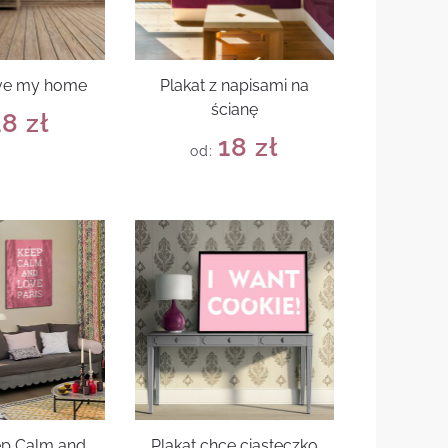
love my home
Plakat z napisami na
ścianę
18
zł
18
zł
od:
ep Calm and
Plakat chcę ciasteczko