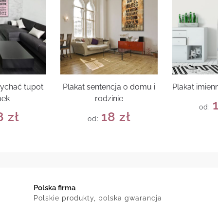
łychać tupot
Plakat sentencja o domu i
Plakat imien
pek
rodzinie
od:
8
zł
18
zł
od:
Polska firma
Polskie produkty, polska gwarancja