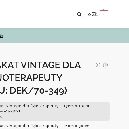
0
ZŁ
0
81
KAT VINTAGE DLA
ZJOTERAPEUTY
U: DEK/70-349)
kat vintage dla fizjoterapeuty – 13cm x 18cm -
kat/papier
ł
kat vintage dla fizjoterapeuty – 21cm x 30cm -