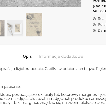
PONIED
9.00-1
tel.: 88
Real
Pols
Darm
Opis
Informacje dodatkowe
grafią o fizjoterapeucie. Grafika w odcieniach brązu. Piękn
m papierze.
lepie posiadają szeroki biały lub kolorowy margines - je
idzisz na zdjęciach. Jeżeli na zdjęciach produktu i aranżac
inesy - taki margines znajdzie się na twoim plakacie. Je