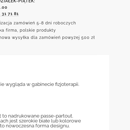
ZIAŁEK-PIĄTEK:
6.00
1 31 71 81
izacja zamówień 5-8 dni roboczych
ka firma, polskie produkty
owa wysyłka dla zamówień powyżej 500 zł
ie wygląda w gabinecie fizjoterapii.
st to nadrukowane passe-partout.
jach jest szerokie białe lub kolorowe
st to nowoczesna forma designu.