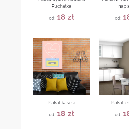
Puchatka
napi
18
zł
1
od:
od:
Plakat kaseta
Plakat e
18
zł
1
od:
od: