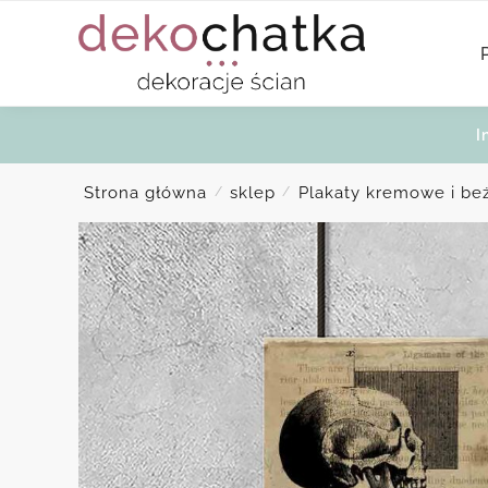
Skip
Skip
to
to
navigation
content
I
Strona główna
sklep
Plakaty kremowe i b
/
/