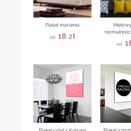
Plakat marzenia
Miętowy
normalność 
18
zł
od:
1
od:
Plakat cytat z Kubusia
Plakat z mo