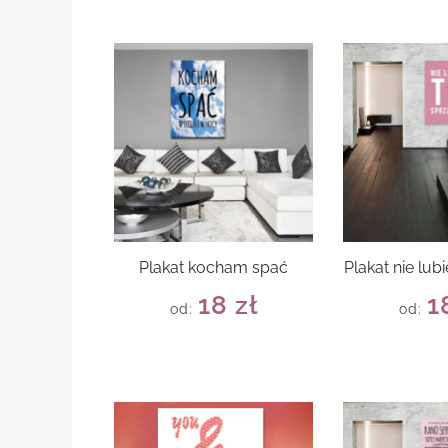
Plakat kocham spać
Plakat nie lub
18
zł
1
od:
od: