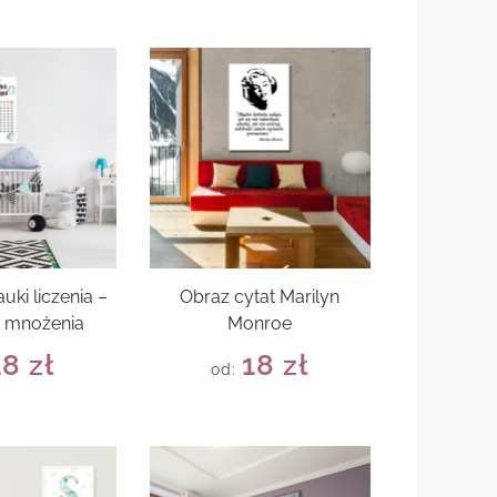
uki liczenia –
Obraz cytat Marilyn
a mnożenia
Monroe
18
zł
18
zł
od: