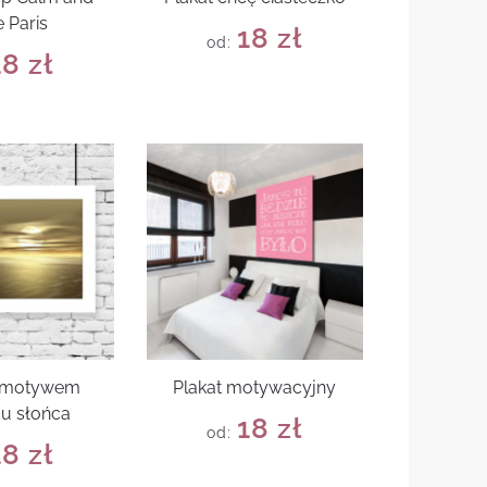
 Paris
18
zł
od:
18
zł
z motywem
Plakat motywacyjny
u słońca
18
zł
od:
18
zł