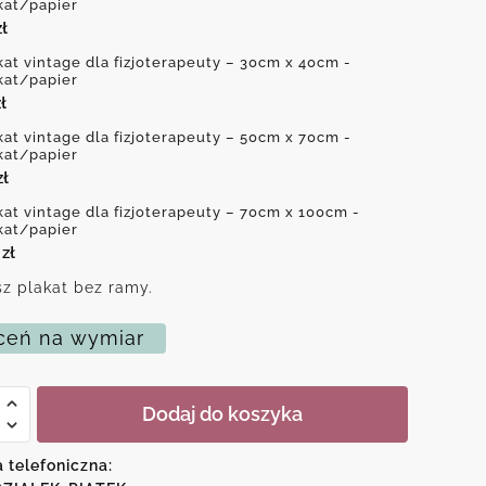
kat/papier
zł
kat vintage dla fizjoterapeuty – 30cm x 40cm -
kat/papier
ł
kat vintage dla fizjoterapeuty – 50cm x 70cm -
kat/papier
zł
kat vintage dla fizjoterapeuty – 70cm x 100cm -
kat/papier
0
zł
z plakat bez ramy.
eń na wymiar
Dodaj do koszyka
a telefoniczna:
rapeuty