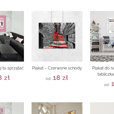
ię tu sprzątać
Plakat – Czerwone schody
Plakat do na
tabliczk
8
zł
18
zł
od:
od: