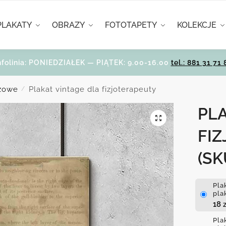
PLAKATY
OBRAZY
FOTOTAPETY
KOLEKCJE
nfolinia: PONIEDZIAŁEK — PIĄTEK: 9.00-16.00
tel.: 881 31 71 
eżowe
Plakat vintage dla fizjoterapeuty
/
PLA
FI
(SK
Pla
pla
18
z
Pla