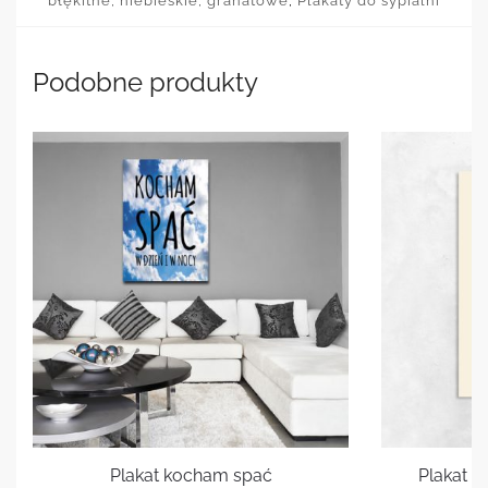
błękitne, niebieskie, granatowe
,
Plakaty do sypialni
Podobne produkty
Plakat kocham spać
Plakat 