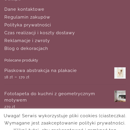
Dane kontaktowe
Regulamin zakupów
Polityka prywatności
Czas realizacji i koszty dostawy
Reklamacje i zwroty
Blog o dekoracjach
Polecane produkty
Piaskowa abstrakcja na plakacie
–
18
zł
170
zł
Fototapeta do kuchni z geometrycznym
motywem
270
zł
Uwaga! Serwis wykorzystuje pliki cookies (ciasteczka).
Wymagane jest zaakceptowanie polityki prywatności.
Plakat vintage z akordeonem
–
18
zł
170
zł