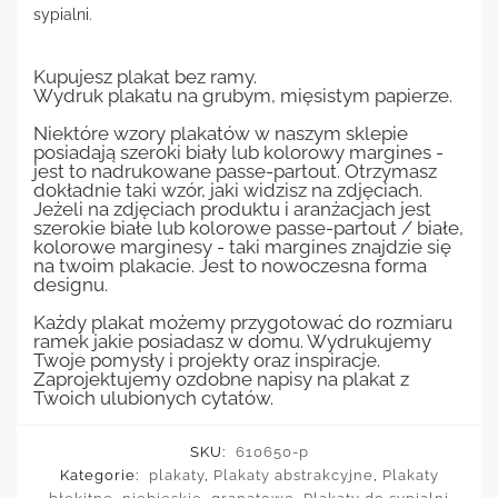
sypialni.
Kupujesz plakat bez ramy.
Wydruk plakatu na grubym, mięsistym papierze.
Niektóre wzory plakatów w naszym sklepie
posiadają szeroki biały lub kolorowy margines -
jest to nadrukowane passe-partout. Otrzymasz
dokładnie taki wzór, jaki widzisz na zdjęciach.
Jeżeli na zdjęciach produktu i aranżacjach jest
szerokie białe lub kolorowe passe-partout / białe,
kolorowe marginesy - taki margines znajdzie się
na twoim plakacie. Jest to nowoczesna forma
designu.
Każdy plakat możemy przygotować do rozmiaru
ramek jakie posiadasz w domu. Wydrukujemy
Twoje pomysły i projekty oraz inspiracje.
Zaprojektujemy ozdobne napisy na plakat z
Twoich ulubionych cytatów.
SKU:
610650-p
Kategorie:
plakaty
,
Plakaty abstrakcyjne
,
Plakaty