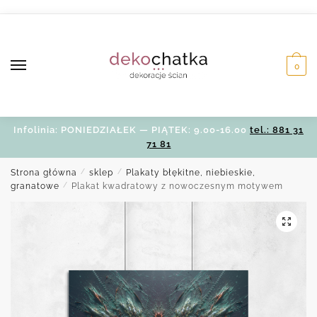
Skip
Skip
to
to
navigation
content
0
Infolinia: PONIEDZIAŁEK — PIĄTEK: 9.00-16.00
tel.: 881 31
71 81
Strona główna
/
sklep
/
Plakaty błękitne, niebieskie,
granatowe
/
Plakat kwadratowy z nowoczesnym motywem