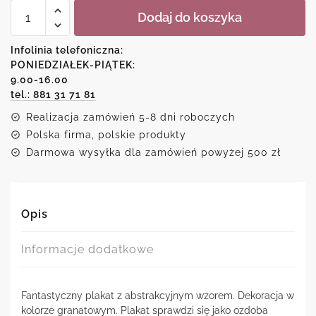
ilość
Dodaj do koszyka
Plakat
kwadratowy
z
Infolinia telefoniczna:
nowoczesnym
PONIEDZIAŁEK-PIĄTEK:
motywem
9.00-16.00
tel.: 881 31 71 81
Realizacja zamówień 5-8 dni roboczych
Polska firma, polskie produkty
Darmowa wysyłka dla zamówień powyżej 500 zł
Opis
Informacje dodatkowe
Fantastyczny plakat z abstrakcyjnym wzorem. Dekoracja w
kolorze granatowym. Plakat sprawdzi się jako ozdoba