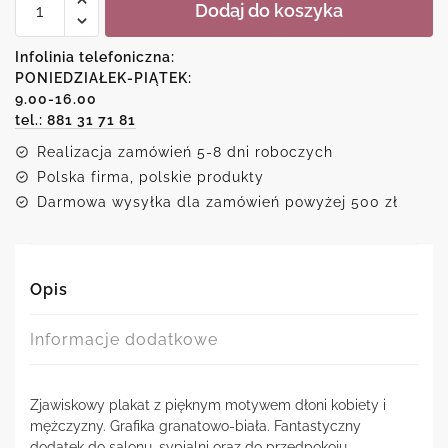
Dodaj do koszyka
Plakat
line
art
Infolinia telefoniczna:
-
PONIEDZIAŁEK-PIĄTEK:
Hands
9.00-16.00
tel.: 881 31 71 81
Realizacja zamówień 5-8 dni roboczych
Polska firma, polskie produkty
Darmowa wysyłka dla zamówień powyżej 500 zł
Opis
Informacje dodatkowe
Zjawiskowy plakat z pięknym motywem dłoni kobiety i
mężczyzny. Grafika granatowo-biała. Fantastyczny
dodatek do salonu, sypialni oraz do przedpokoju.