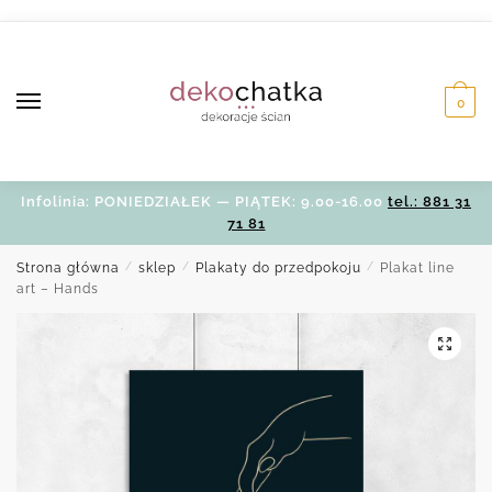
Skip
Skip
to
to
navigation
content
0
Infolinia: PONIEDZIAŁEK — PIĄTEK: 9.00-16.00
tel.: 881 31
71 81
Strona główna
/
sklep
/
Plakaty do przedpokoju
/
Plakat line
art – Hands