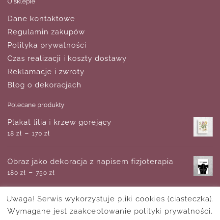
O sklepie
Dane kontaktowe
Regulamin zakupów
Polityka prywatności
Czas realizacji i koszty dostawy
Reklamacje i zwroty
Blog o dekoracjach
Polecane produkty
Plakat lilia i krzew gorejący
–
18
zł
170
zł
Obraz jako dekoracja z napisem fizjoterapia
–
180
zł
750
zł
Uwaga! Serwis wykorzystuje pliki cookies (ciasteczka).
Obraz z motywem morskiej abstrakcji
Wymagane jest zaakceptowanie polityki prywatności.
żywicznej