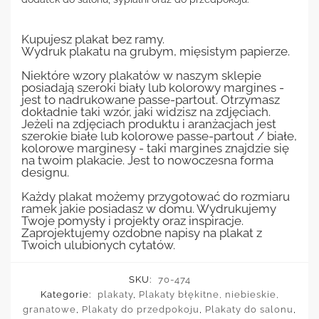
Kupujesz plakat bez ramy.
Wydruk plakatu na grubym, mięsistym papierze.
Niektóre wzory plakatów w naszym sklepie
posiadają szeroki biały lub kolorowy margines -
jest to nadrukowane passe-partout. Otrzymasz
dokładnie taki wzór, jaki widzisz na zdjęciach.
Jeżeli na zdjęciach produktu i aranżacjach jest
szerokie białe lub kolorowe passe-partout / białe,
kolorowe marginesy - taki margines znajdzie się
na twoim plakacie. Jest to nowoczesna forma
designu.
Każdy plakat możemy przygotować do rozmiaru
ramek jakie posiadasz w domu. Wydrukujemy
Twoje pomysły i projekty oraz inspiracje.
Zaprojektujemy ozdobne napisy na plakat z
Twoich ulubionych cytatów.
SKU:
70-474
Kategorie:
plakaty
,
Plakaty błękitne, niebieskie,
granatowe
,
Plakaty do przedpokoju
,
Plakaty do salonu
,