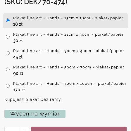
(SKU: DEK/70-474)
Plakat line art - Hands – 13cm x 18cm - plakat/papier
18
zł
Plakat line art - Hands – 21cm x 30cm - plakat/papier
30
zł
Plakat line art - Hands – 30cm x 40cm - plakat/papier
45
zł
Plakat line art - Hands – 50cm x 70cm - plakat/papier
90
zł
Plakat line art - Hands – 70cm x 100cm - plakat/papier
170
zł
Kupujesz plakat bez ramy.
Wyceń na wymiar
ilość