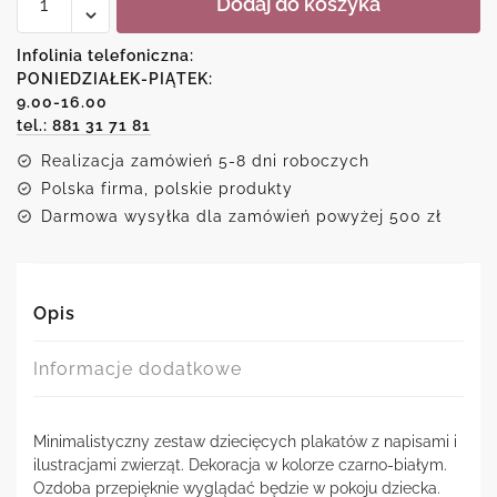
Dodaj do koszyka
Zestaw
plakatów
ze
Infolinia telefoniczna:
zwierzętami
PONIEDZIAŁEK-PIĄTEK:
9.00-16.00
tel.: 881 31 71 81
Realizacja zamówień 5-8 dni roboczych
Polska firma, polskie produkty
Darmowa wysyłka dla zamówień powyżej 500 zł
Opis
Informacje dodatkowe
Minimalistyczny zestaw dziecięcych plakatów z napisami i
ilustracjami zwierząt. Dekoracja w kolorze czarno-białym.
Ozdoba przepięknie wyglądać będzie w pokoju dziecka.