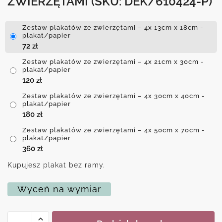
ZWIERZĘTAMI
(SKU: DEK/610424-P)
Zestaw plakatów ze zwierzętami – 4x 13cm x 18cm -
plakat/papier
72
zł
Zestaw plakatów ze zwierzętami – 4x 21cm x 30cm -
plakat/papier
120
zł
Zestaw plakatów ze zwierzętami – 4x 30cm x 40cm -
plakat/papier
180
zł
Zestaw plakatów ze zwierzętami – 4x 50cm x 70cm -
plakat/papier
360
zł
Kupujesz plakat bez ramy.
Wyceń na wymiar
ilość