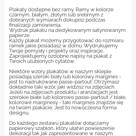
Plakaty dostępne bez ramy. Ramy w kolorze
czarnym, białym, złotym lub srebrnym z
dobranych wymiarach dokupisz podczas
finalizacji zamówienia.
Wydruk plakatu na dedykowanym satynowanym
papierze.
Każdy plakat możemy przygotować do rozmiaru
ramek jakie posiadasz w domu. Wydrukujemy
Twoje pomysły i projekty oraz inspiracje.
Zaprojektujemy ozdobne napisy na plakat z
Twoich ulubionych cytatów.
Niektóre wzory plakatów w naszym sklepie
posiadają szeroki biały lub kolorowy margines -
jest to nadrukowane passe-partout. Otrzymasz
dokładnie taki wzór, jaki widzisz na zdjęciach.
Jeżeli na zdjęciach produktu i aranżacjach jest
szerokie białe lub kolorowe passe-partout / białe,
kolorowe marginesy - taki margines znajdzie się
na twoim plakacie. Jest to nowoczesna forma
designu.
Do każdego zestawu plakatów dołączamy
papierowy szablon, który ułatwi powieszenie
dekoracji tak jak zaprezentowane w naszym