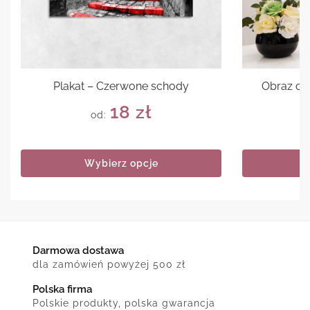
Plakat – Czerwone schody
Obraz cyt
18
zł
od:
Wybierz opcje
Darmowa dostawa
dla zamówień powyżej 500 zł
Polska firma
Polskie produkty, polska gwarancja