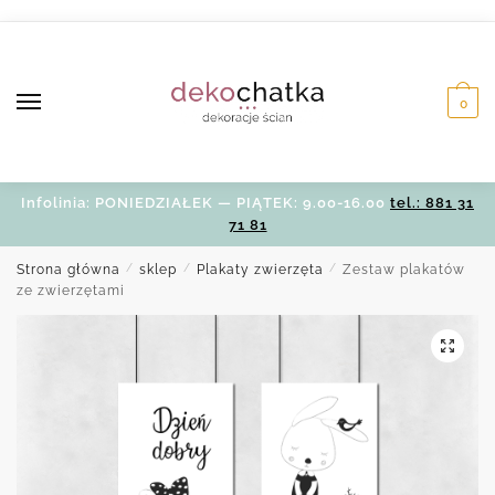
Skip
Skip
to
to
navigation
content
0
Infolinia: PONIEDZIAŁEK — PIĄTEK: 9.00-16.00
tel.: 881 31
71 81
Strona główna
/
sklep
/
Plakaty zwierzęta
/
Zestaw plakatów
ze zwierzętami