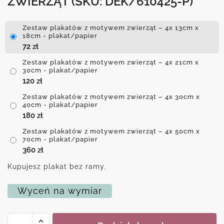
ZWIERZĄT
(SKU: DEK/610425-P)
Zestaw plakatów z motywem zwierząt – 4x 13cm x
18cm - plakat/papier
72
zł
Zestaw plakatów z motywem zwierząt – 4x 21cm x
30cm - plakat/papier
120
zł
Zestaw plakatów z motywem zwierząt – 4x 30cm x
40cm - plakat/papier
180
zł
Zestaw plakatów z motywem zwierząt – 4x 50cm x
70cm - plakat/papier
360
zł
Kupujesz plakat bez ramy.
Wyceń na wymiar
ilość