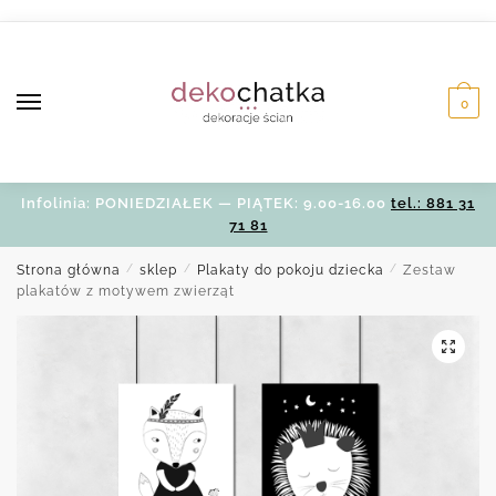
Skip
Skip
to
to
navigation
content
0
Infolinia: PONIEDZIAŁEK — PIĄTEK: 9.00-16.00
tel.: 881 31
71 81
Strona główna
/
sklep
/
Plakaty do pokoju dziecka
/
Zestaw
plakatów z motywem zwierząt