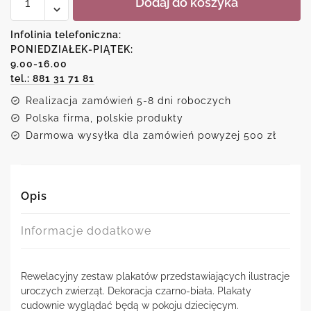
Dodaj do koszyka
Zestaw
plakatów
z
Infolinia telefoniczna:
motywem
PONIEDZIAŁEK-PIĄTEK:
zwierząt
9.00-16.00
tel.: 881 31 71 81
Realizacja zamówień 5-8 dni roboczych
Polska firma, polskie produkty
Darmowa wysyłka dla zamówień powyżej 500 zł
Opis
Informacje dodatkowe
Rewelacyjny zestaw plakatów przedstawiających ilustracje
uroczych zwierząt. Dekoracja czarno-biała. Plakaty
cudownie wyglądać będą w pokoju dziecięcym.