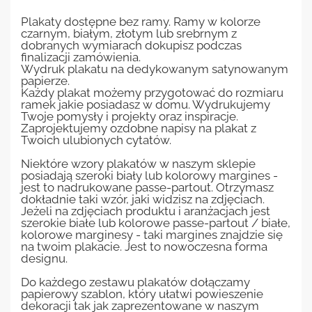
Plakaty dostępne bez ramy. Ramy w kolorze
czarnym, białym, złotym lub srebrnym z
dobranych wymiarach dokupisz podczas
finalizacji zamówienia.
Wydruk plakatu na dedykowanym satynowanym
papierze.
Każdy plakat możemy przygotować do rozmiaru
ramek jakie posiadasz w domu. Wydrukujemy
Twoje pomysły i projekty oraz inspiracje.
Zaprojektujemy ozdobne napisy na plakat z
Twoich ulubionych cytatów.
Niektóre wzory plakatów w naszym sklepie
posiadają szeroki biały lub kolorowy margines -
jest to nadrukowane passe-partout. Otrzymasz
dokładnie taki wzór, jaki widzisz na zdjęciach.
Jeżeli na zdjęciach produktu i aranżacjach jest
szerokie białe lub kolorowe passe-partout / białe,
kolorowe marginesy - taki margines znajdzie się
na twoim plakacie. Jest to nowoczesna forma
designu.
Do każdego zestawu plakatów dołączamy
papierowy szablon, który ułatwi powieszenie
dekoracji tak jak zaprezentowane w naszym