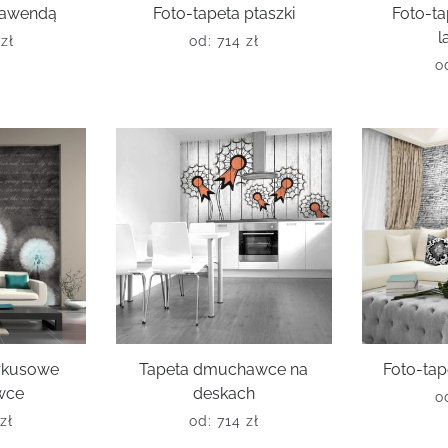
 lawendą
Foto-tapeta ptaszki
Foto-ta
l
6
zł
od:
714
zł
o
urkusowe
Tapeta dmuchawce na
Foto-tap
wce
deskach
o
zł
od:
714
zł