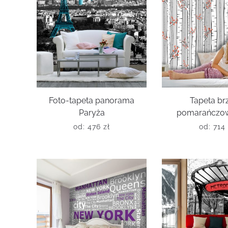
Foto-tapeta panorama
Tapeta br
Paryża
pomarańczowe
od:
476
zł
od:
714