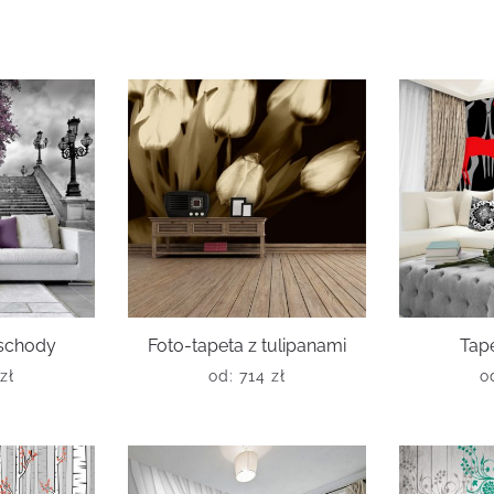
 schody
Foto-tapeta z tulipanami
Tape
zł
od:
714
zł
o