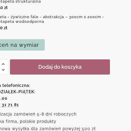
otapeta strukturalna
50
zł
eta - żywiczne fale - abstrakcja – 300cm x 200cm -
otapeta wodoodporna
50
zł
eń na wymiar
Dodaj do koszyka
ne
a telefoniczna:
ZIAŁEK-PIĄTEK:
6.00
1 31 71 81
kcja
izacja zamówień 5-8 dni roboczych
ka firma, polskie produkty
owa wysyłka dla zamówień powyżej 500 zł