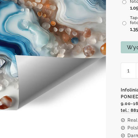
fot
1,0
Tap
fot
1,3
Wyc
ilość
Tapeta
-
żywicz
Infolini
fale
PONIED
9.00-1
-
tel.: 88
abstra
Real
Pols
Darm