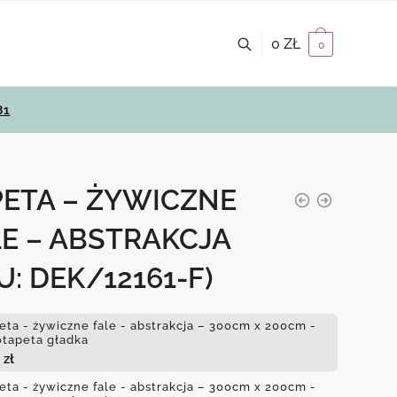
0
ZŁ
0
81
PETA – ŻYWICZNE
E – ABSTRAKCJA
U: DEK/12161-F)
eta - żywiczne fale - abstrakcja – 300cm x 200cm -
otapeta gładka
3
zł
eta - żywiczne fale - abstrakcja – 300cm x 200cm -