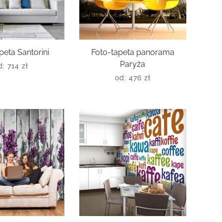
peta Santorini
Foto-tapeta panorama
Paryża
d:
714
zł
od:
476
zł