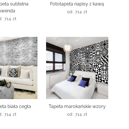
peta subtelna
Fototapeta napisy z kawą
awenda
od:
714
zł
d:
714
zł
eta biała cegła
Tapeta marokańskie wzory
d:
714
zł
od:
714
zł