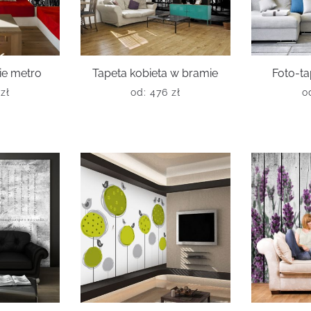
ie metro
Tapeta kobieta w bramie
Foto-ta
6
zł
od:
476
zł
o