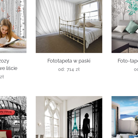
zozy
Fototapeta w paski
Foto-tap
 liście
od:
714
zł
o
zł