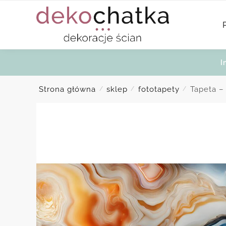
Skip
Skip
to
to
navigation
content
I
Strona główna
sklep
fototapety
Tapeta –
/
/
/