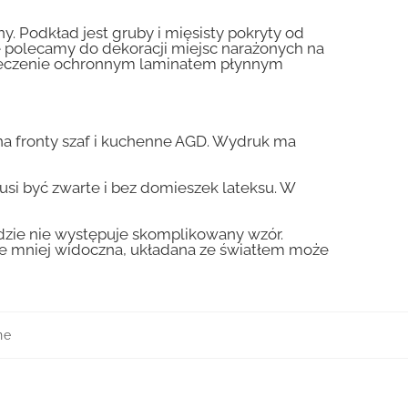
y. Podkład jest gruby i mięsisty pokryty od
nie polecamy do dekoracji miejsc narażonych na
pieczenie ochronnym laminatem płynnym
a fronty szaf i kuchenne AGD. Wydruk ma
usi być zwarte i bez domieszek lateksu. W
gdzie nie występuje skomplikowany wzór.
zie mniej widoczna, układana ze światłem może
ne