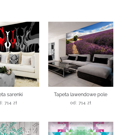
ta sarenki
Tapeta lawendowe pole
d:
714
zł
od:
714
zł