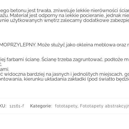
go betonu jest trwała, zniweluje lekkie nierówności ścian
tażu. Materiał jest odporny na lekkie pocieranie, jednak 
nsywnie użytkowanych wnętrz zalecamy dodatkowe zabez
AMOPRZYLEPNY. Może służyć jako okleina meblowa oraz n
iej farbami ścianę. Ścianę trzeba zagruntować, podłoże m
.
ami.
ć widoczna bardziej na jasnych i jednolitych miejscach, 
ntowania, kierunku układania zakładki (pod światło będ
KU:
12161-f
Kategorie:
fototapety
,
Fototapety abstrakcyj