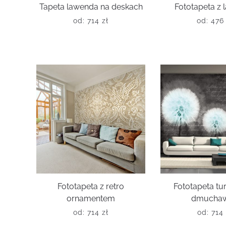
Tapeta lawenda na deskach
Fototapeta z
od:
714
zł
od:
47
Fototapeta z retro
Fototapeta t
ornamentem
dmucha
od:
714
zł
od:
714