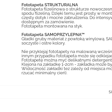
Fototapeta STRUKTURALNA
Fototapeta flizelinowa o strukturze nowoczesne
spodu flizeliną. Dzięki temu jest prosty w mon
częsty dotyk i mocne zabrudzenia. Do inte
dostępnym za zamówienie.
Fototapeta montowana na styk.
Fototapeta SAMOPRZYLEPNA™
Gładki gruby materiał z powłoką winylową. S
soczyste i ostre kolory.
Nie przyklejaj fototapety na malowaną wcześn
innym przypadku fototapeta może się odklejać
Fototapetę można myć delikatnymi detergent
Klejona na zakładkę 1-2cm - zakładka może by
Widoczność zakładki tez zależy od miejsca mo
rzucać minimalny cień).
S