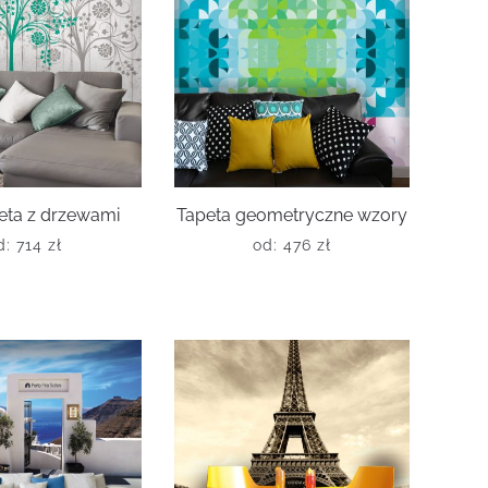
eta z drzewami
Tapeta geometryczne wzory
d:
714
zł
od:
476
zł