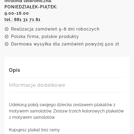
Infolinia telefoniczna:
dzieci
PONIEDZIAŁEK-PIĄTEK:
z
9.00-16.00
motywem
samolotów
tel.: 881 31 71 81
Realizacja zamówień 5-8 dni roboczych
Polska firma, polskie produkty
Darmowa wysyłka dla zamówień powyżej 500 zł
Opis
Informacje dodatkowe
Udekoruj pokój swojego dziecka zestawem plakatów z
motywem samolotów. Zestaw trzech kolorowych plakatów
z motywem samolotów
Kupujesz plakat bez ramy.