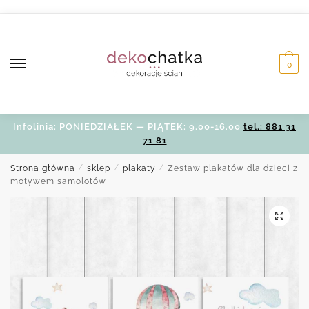
Skip
Skip
to
to
navigation
content
0
Infolinia: PONIEDZIAŁEK — PIĄTEK: 9.00-16.00
tel.: 881 31
71 81
Strona główna
/
sklep
/
plakaty
/
Zestaw plakatów dla dzieci z
motywem samolotów