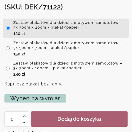
(SKU: DEK/71122)
Zestaw plakatów dla dzieci z motywem samolotów –
3x 30cm x 40cm - plakat/papier
120
zł
Zestaw plakatów dla dzieci z motywem samolotów –
3x 50cm x 70cm - plakat/papier
150
zł
Zestaw plakatów dla dzieci z motywem samolotów –
3x 70cm x 100cm - plakat/papier
240
zł
Kupujesz plakat bez ramy.
Wyceń na wymiar
ilość
Dodaj do koszyka
Zestaw
plakatów
dla