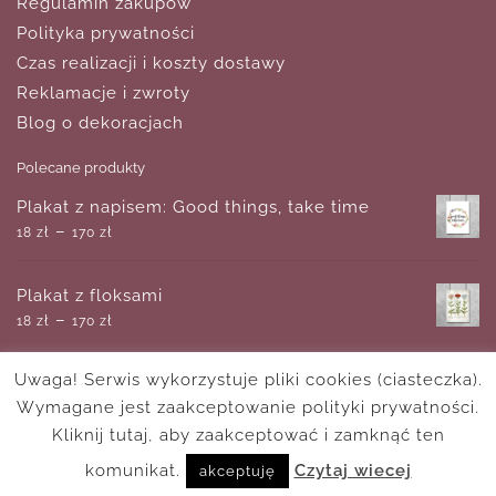
Regulamin zakupów
Polityka prywatności
Czas realizacji i koszty dostawy
Reklamacje i zwroty
Blog o dekoracjach
Polecane produkty
Plakat z napisem: Good things, take time
–
18
zł
170
zł
Plakat z floksami
–
18
zł
170
zł
Uwaga! Serwis wykorzystuje pliki cookies (ciasteczka).
Przestrzenne logo 3d ze słońcem do szkoły
Wymagane jest zaakceptowanie polityki prywatności.
tańca
–
Kliknij tutaj, aby zaakceptować i zamknąć ten
650
zł
1,050
zł
komunikat.
Czytaj wiecej
akceptuję