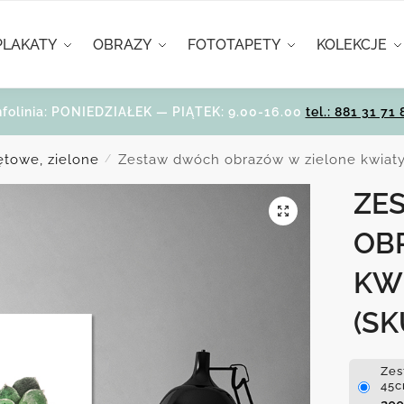
PLAKATY
OBRAZY
FOTOTAPETY
KOLEKCJE
nfolinia: PONIEDZIAŁEK — PIĄTEK: 9.00-16.00
tel.: 881 31 71 
ętowe, zielone
Zestaw dwóch obrazów w zielone kwiat
/
ZE
OB
KW
(SK
Zes
45