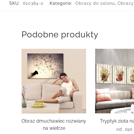
SKU:
610384-o
Kategorie:
Obrazy do salonu
,
Obrazy
Podobne produkty
Obraz dmuchawiec rozwiany
Tryptyk zioła 
na wietrze
od:
29