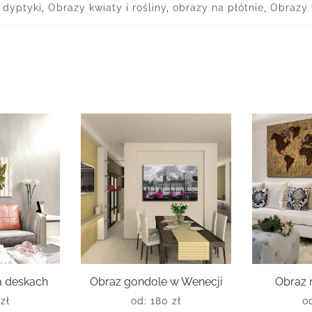
 dyptyki
,
Obrazy kwiaty i rośliny
,
obrazy na płótnie
,
Obrazy 
na deskach
Obraz gondole w Wenecji
Obraz 
0
zł
od:
180
zł
o