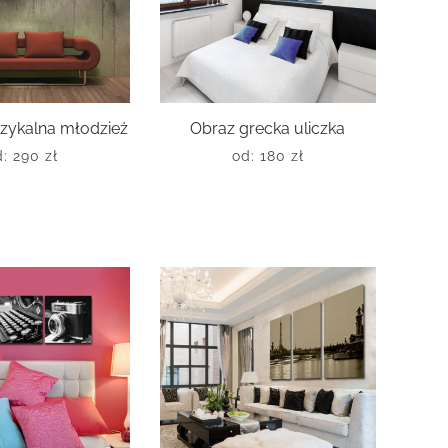
zykalna młodzież
Obraz grecka uliczka
d:
290
zł
od:
180
zł