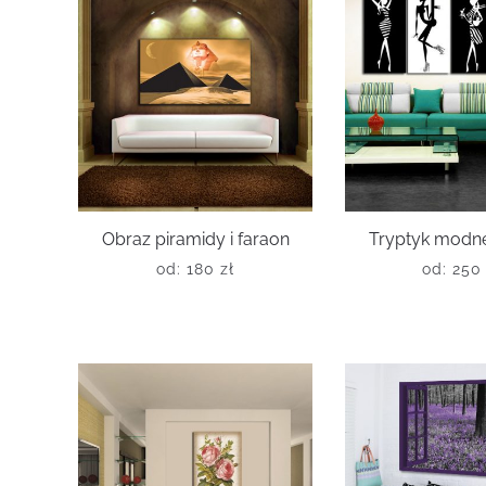
Obraz piramidy i faraon
Tryptyk modne
od:
180
zł
od:
25