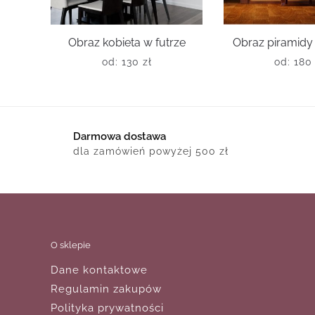
Obraz kobieta w futrze
Obraz piramidy
od:
130
zł
od:
18
Darmowa dostawa
dla zamówień powyżej 500 zł
O sklepie
Dane kontaktowe
Regulamin zakupów
Polityka prywatności