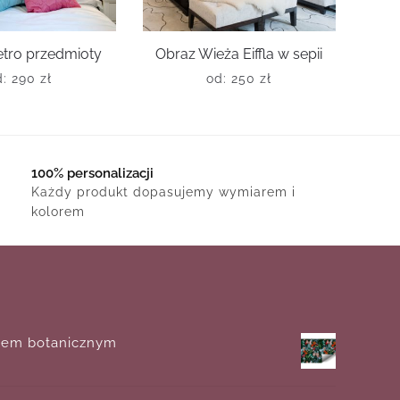
etro przedmioty
Obraz Wieża Eiffla w sepii
d:
290
zł
od:
250
zł
100% personalizacji
Każdy produkt dopasujemy wymiarem i
kolorem
wem botanicznym