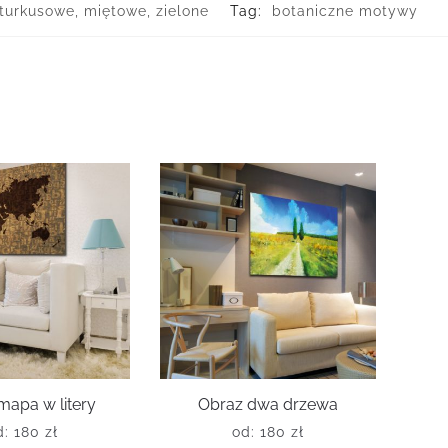
turkusowe, miętowe, zielone
Tag:
botaniczne motywy
mapa w litery
Obraz dwa drzewa
d:
180
zł
od:
180
zł