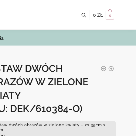
0
ZŁ
0
81
y
STAW DWÓCH
RAZÓW W ZIELONE
IATY
U: DEK/610384-O)
taw dwóch obrazów w zielone kwiaty – 2x 35cm x
cm