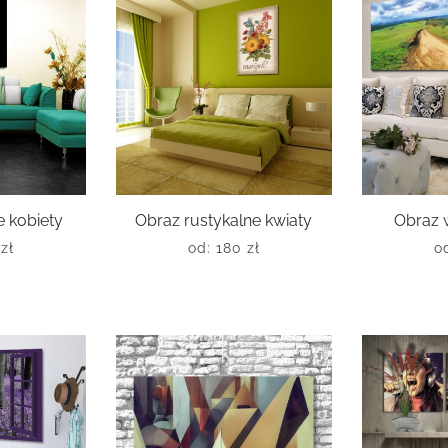
 kobiety
Obraz rustykalne kwiaty
Obraz 
0
zł
od:
180
zł
o