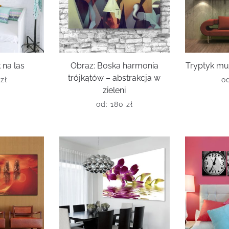
 na las
Obraz: Boska harmonia
Tryptyk mu
trójkątów – abstrakcja w
0
zł
o
zieleni
od:
180
zł