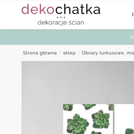
Skip
Skip
to
to
navigation
content
I
Strona główna
sklep
Obrazy turkusowe, mi
/
/