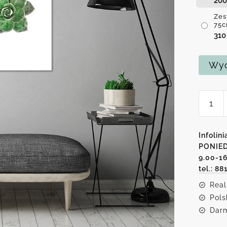
20
Zes
75
31
Wyc
ilość
Zesta
dwóch
obraz
Infolini
w
PONIED
9.00-1
zielon
tel.: 88
kwiaty
Real
Pols
Darm