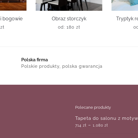
 i bogowie
Obraz storczyk
Tryptyk r
0
zł
od:
180
zł
o
Polska firma
Polskie produkty, polska gwarancja
Polecane produkty
Tapeta do salonu z moty
–
714
zł
1,080
zł