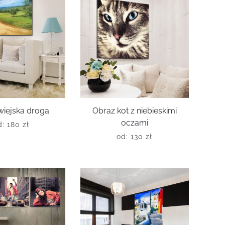
wiejska droga
Obraz kot z niebieskimi
oczami
d:
180
zł
od:
130
zł