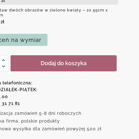
0
zł
taw dwóch obrazów w zielone kwiaty – 2x 55cm x
cm
0
zł
eń na wymiar
Dodaj do koszyka
w
ów
a telefoniczna:
ZIAŁEK-PIĄTEK:
6.00
e
1 31 71 81
izacja zamówień 5-8 dni roboczych
ka firma, polskie produkty
owa wysyłka dla zamówień powyżej 500 zł