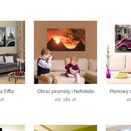
 Eiffla
Obraz piramidy i Nefretete
Pionowy o
0
zł
od:
180
zł
o