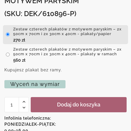
MOTYWEM PARYSKIM
(SKU: DEK/610896-P)
Zestaw czterech plakatów z motywem paryskim – 2x
50cm x 70cm i 2x 30cm x 40cm - plakaty/papier
270
zł
Zestaw czterech plakatów z motywem paryskim – 2x
50cm x 70cm i 2x 30cm x 40cm - plakaty w ramach
560
zł
Kupujesz plakat bez ramy.
Wyceń na wymiar
ilość
Dodaj do koszyka
Zestaw
czterech
plakatów
Infolinia telefoniczna:
z
PONIEDZIAŁEK-PIĄTEK:
motywem
9.00-16.00
paryskim