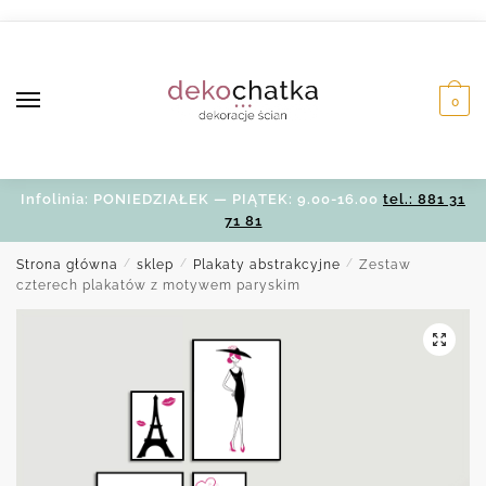
Skip
Skip
to
to
navigation
content
0
Infolinia: PONIEDZIAŁEK — PIĄTEK: 9.00-16.00
tel.: 881 31
71 81
Strona główna
/
sklep
/
Plakaty abstrakcyjne
/
Zestaw
czterech plakatów z motywem paryskim