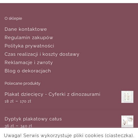
O sklepie
Dane kontaktowe
Regulamin zakupów
Polityka prywatności
Czas realizacji i koszty dostawy
Reklamacje i zwroty
Blog o dekoracjach
Polecane produkty
Plakat dziecięcy - Cyferki z dinozaurami
–
18
zł
170
zł
Dyptyk plakatowy całus
–
36
zł
340
zł
Uwaga! Serwis wykorzystuje pliki cookies (ciasteczka).