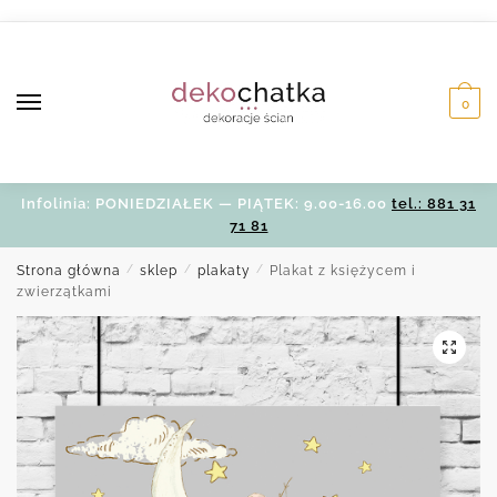
Skip
Skip
to
to
navigation
content
0
Infolinia: PONIEDZIAŁEK — PIĄTEK: 9.00-16.00
tel.: 881 31
71 81
Strona główna
/
sklep
/
plakaty
/
Plakat z księżycem i
zwierzątkami