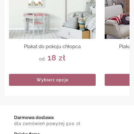
Plakat do pokoju chłopca
Plakat
18
zł
od:
Wybierz opcje
Darmowa dostawa
dla zamówień powyżej 500 zł