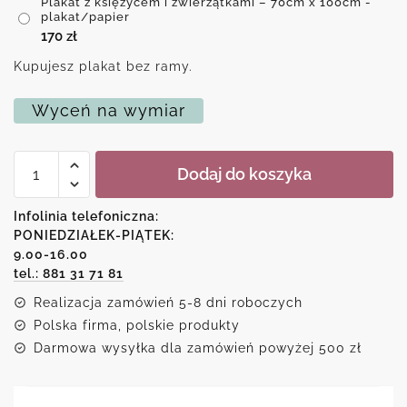
Plakat z księżycem i zwierzątkami – 70cm x 100cm -
plakat/papier
170
zł
Kupujesz plakat bez ramy.
Wyceń na wymiar
ilość
Dodaj do koszyka
Plakat
z
księżycem
Infolinia telefoniczna:
i
PONIEDZIAŁEK-PIĄTEK:
zwierzątkami
9.00-16.00
tel.: 881 31 71 81
Realizacja zamówień 5-8 dni roboczych
Polska firma, polskie produkty
Darmowa wysyłka dla zamówień powyżej 500 zł