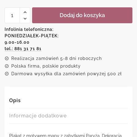
ilość
Dodaj do koszyka
Plakat
z
mapą
Infolinia telefoniczna:
miasta
PONIEDZIAŁEK-PIĄTEK:
-
9.00-16.00
Paryż
tel.: 881 31 71 81
Realizacja zamówień 5-8 dni roboczych
Polska firma, polskie produkty
Darmowa wysyłka dla zamówień powyżej 500 zł
Opis
Informacje dodatkowe
Plakat z motywem mapy z zabytkami Paryża. Dekoracja