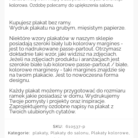
kolorowa. Ozdobę polecamy do upiększenia salonu.
Kupujesz plakat bez ramy.
Wydruk plakatu na grubym, mięsistym papierze.
Niektóre wzory plakatów w naszym sklepie
posiadają szeroki biały lub kolorowy margines -
jest to nadrukowane passe-partout. Otrzymasz
dokładnie taki wzór, jaki widzisz na zdjęciach.
Jeżeli na zdjęciach produktu i aranżacjach jest
szerokie białe lub kolorowe passe-partout / białe,
kolorowe marginesy - taki margines znajdzie się
na twoim plakacie. Jest to nowoczesna forma
designu.
Każdy plakat możemy przygotować do rozmiaru
ramek jakie posiadasz w domu. Wydrukujemy
Twoje pomysły i projekty oraz inspiracje.
Zaprojektujemy ozdobne napisy na plakat z
Twoich ulubionych cytatów.
SKU:
610537-p
Kategorie:
plakaty
,
Plakaty do salonu
,
Plakaty kolorowe
,