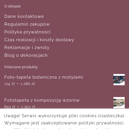
O sklepie
Dane kontaktowe
Regulamin zakupów
Polityka prywatności
Czas realizacji i koszty dostawy
Reklamacje i zwroty
Blog o dekoracjach
Polecane produkty
Foto-tapeta botaniczna z motylami
–
714
zł
1,080
zł
Fototapeta z kompozycją wzorów
–
893
zł
1,350
zł
Uwaga! Serwis wykorzystuje pliki cookies (ciasteczka).
Wymagane jest zaakceptowanie polityki prywatności.
Plakat - Kręta droga