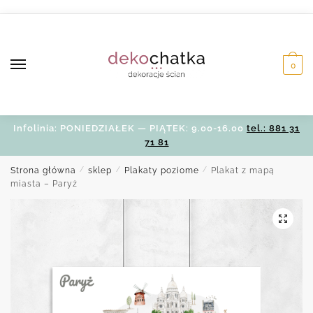
Skip
Skip
to
to
navigation
content
0
Infolinia: PONIEDZIAŁEK — PIĄTEK: 9.00-16.00
tel.: 881 31
71 81
Strona główna
/
sklep
/
Plakaty poziome
/
Plakat z mapą
miasta – Paryż