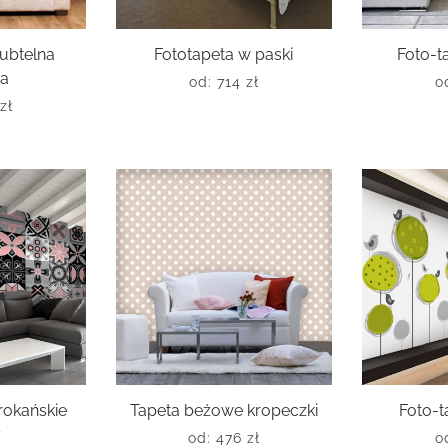
subtelna
Fototapeta w paski
Foto-t
da
od:
714
zł
o
zł
rokańskie
Tapeta beżowe kropeczki
Foto-t
y
od:
476
zł
o