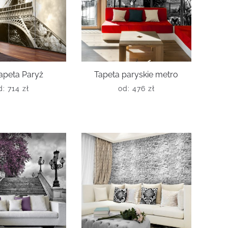
apeta Paryż
Tapeta paryskie metro
d:
714
zł
od:
476
zł