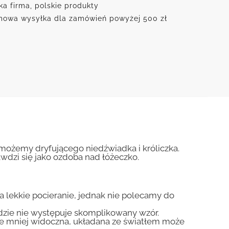
ka firma, polskie produkty
owa wysyłka dla zamówień powyżej 500 zł
 możemy dryfującego niedźwiadka i króliczka.
awdzi się jako ozdoba nad łóżeczko.
na lekkie pocieranie, jednak nie polecamy do
gdzie nie występuje skomplikowany wzór.
zie mniej widoczna, układana ze światłem może