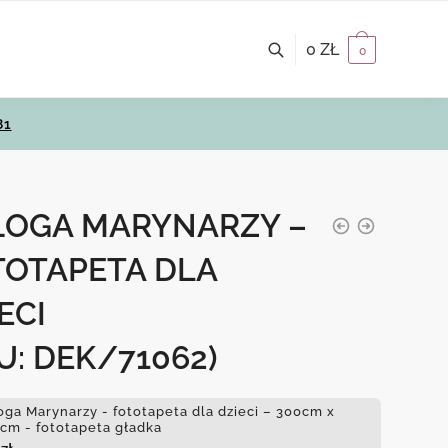
0
ZŁ
0
81
ŁOGA MARYNARZY –
TOTAPETA DLA
ECI
U: DEK/71062)
oga Marynarzy - fototapeta dla dzieci – 300cm x
cm - fototapeta gładka