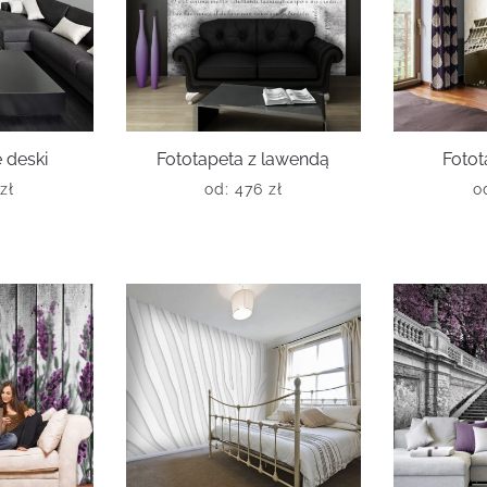
 deski
Fototapeta z lawendą
Fotot
zł
od:
476
zł
o