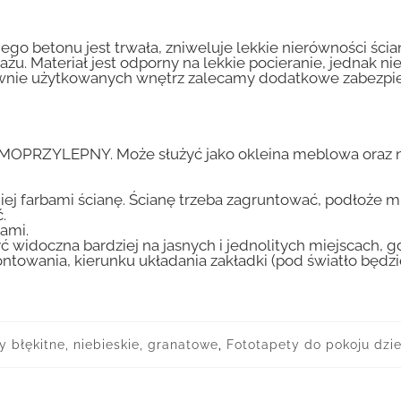
go betonu jest trwała, zniweluje lekkie nierówności ścian
tażu. Materiał jest odporny na lekkie pocieranie, jednak 
nsywnie użytkowanych wnętrz zalecamy dodatkowe zabez
AMOPRZYLEPNY. Może służyć jako okleina meblowa oraz n
iej farbami ścianę. Ścianę trzeba zagruntować, podłoże m
.
ami.
ć widoczna bardziej na jasnych i jednolitych miejscach, 
ntowania, kierunku układania zakładki (pod światło będ
y błękitne, niebieskie, granatowe
,
Fototapety do pokoju dzi