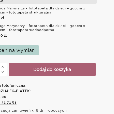
4
zł
oga Marynarzy - fototapeta dla dzieci – 300cm x
cm - fototapeta strukturalna
0
zł
oga Marynarzy - fototapeta dla dzieci – 300cm x
cm - fototapeta wodoodporna
80
zł
eń na wymiar
Dodaj do koszyka
a
arzy
a telefoniczna:
peta
ZIAŁEK-PIĄTEK:
6.00
1 31 71 81
izacja zamówień 5-8 dni roboczych