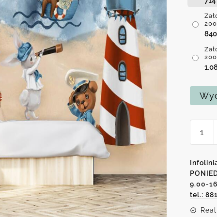
71
Zał
200
84
Zał
200
1,0
Wyc
ilość
Załog
Maryn
-
Infolini
fotota
PONIED
9.00-1
dla
tel.: 88
dzieci
Real