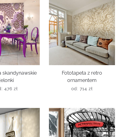
a skandynawskie
Fototapeta z retro
jelonki
ornamentem
d:
476
zł
od:
714
zł