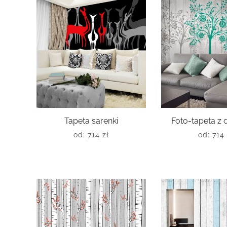
Tapeta sarenki
Foto-tapeta z
od:
714
zł
od:
714