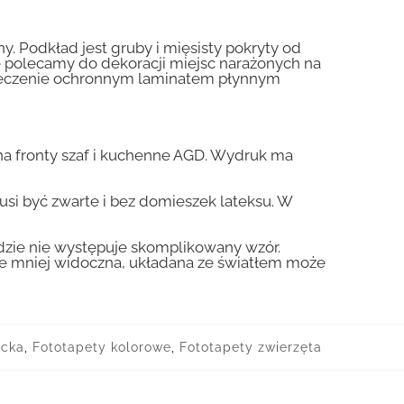
y. Podkład jest gruby i mięsisty pokryty od
nie polecamy do dekoracji miejsc narażonych na
pieczenie ochronnym laminatem płynnym
a fronty szaf i kuchenne AGD. Wydruk ma
usi być zwarte i bez domieszek lateksu. W
gdzie nie występuje skomplikowany wzór.
zie mniej widoczna, układana ze światłem może
ecka
,
Fototapety kolorowe
,
Fototapety zwierzęta