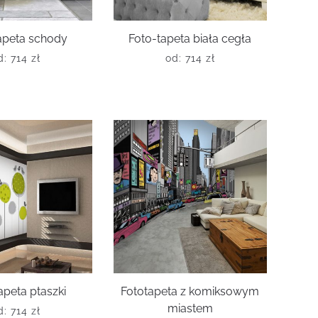
apeta schody
Foto-tapeta biała cegła
d:
714
zł
od:
714
zł
apeta ptaszki
Fototapeta z komiksowym
miastem
d:
714
zł