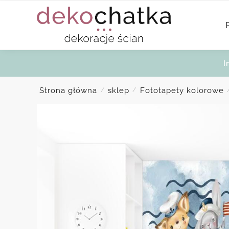
Skip
Skip
to
to
navigation
content
I
Strona główna
sklep
Fototapety kolorowe
/
/