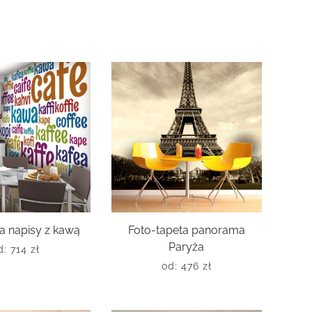
a napisy z kawą
Foto-tapeta panorama
Paryża
d:
714
zł
od:
476
zł