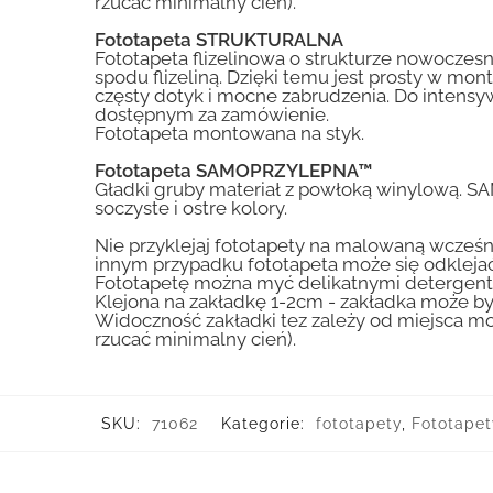
rzucać minimalny cień).
Fototapeta STRUKTURALNA
Fototapeta flizelinowa o strukturze nowoczesne
spodu flizeliną. Dzięki temu jest prosty w mon
częsty dotyk i mocne zabrudzenia. Do inte
dostępnym za zamówienie.
Fototapeta montowana na styk.
Fototapeta SAMOPRZYLEPNA™
Gładki gruby materiał z powłoką winylową. S
soczyste i ostre kolory.
Nie przyklejaj fototapety na malowaną wcześn
innym przypadku fototapeta może się odklejać
Fototapetę można myć delikatnymi detergent
Klejona na zakładkę 1-2cm - zakładka może by
Widoczność zakładki tez zależy od miejsca mo
rzucać minimalny cień).
SKU:
71062
Kategorie:
fototapety
,
Fototapet