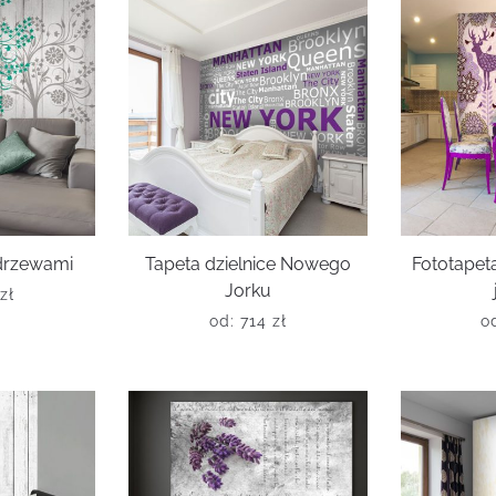
 drzewami
Tapeta dzielnice Nowego
Fototapet
Jorku
zł
od:
714
zł
o