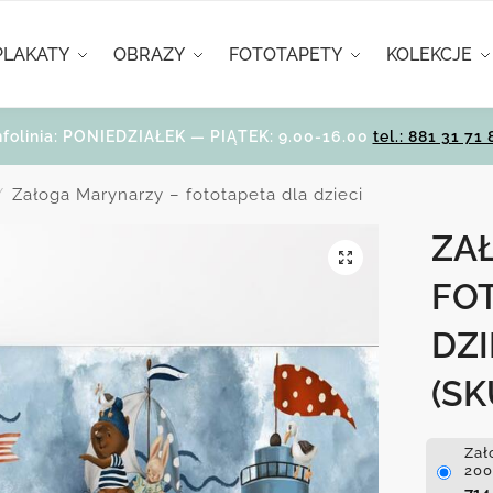
PLAKATY
OBRAZY
FOTOTAPETY
KOLEKCJE
nfolinia: PONIEDZIAŁEK — PIĄTEK: 9.00-16.00
tel.: 881 31 71 
Załoga Marynarzy – fototapeta dla dzieci
/
ZA
FO
DZI
(SK
Zał
200