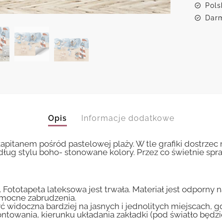
Pols
Darm
Opis
Informacje dodatkowe
apitanem pośród pastelowej plaży. W tle grafiki dostrzec
dług stylu boho- stonowane kolory. Przez co świetnie spr
 Fototapeta lateksowa jest trwała. Materiał jest odporny 
i mocne zabrudzenia.
ć widoczna bardziej na jasnych i jednolitych miejscach, 
ntowania, kierunku układania zakładki (pod światło będ