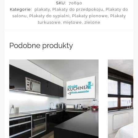
SKU:
70690
Kategorie:
plakaty
,
Plakaty do przedpokoju
,
Plakaty do
salonu
,
Plakaty do sypialni
,
Plakaty pionowe
,
Plakaty
turkusowe, miętowe, zielone
Podobne produkty