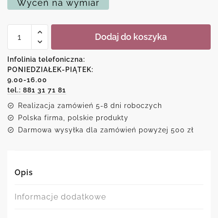
Wyceń na wymiar
ilość
Dodaj do koszyka
Plakat
z
zachodem
Infolinia telefoniczna:
słońca
PONIEDZIAŁEK-PIĄTEK:
i
9.00-16.00
szosą
tel.: 881 31 71 81
Realizacja zamówień 5-8 dni roboczych
Polska firma, polskie produkty
Darmowa wysyłka dla zamówień powyżej 500 zł
Opis
Informacje dodatkowe