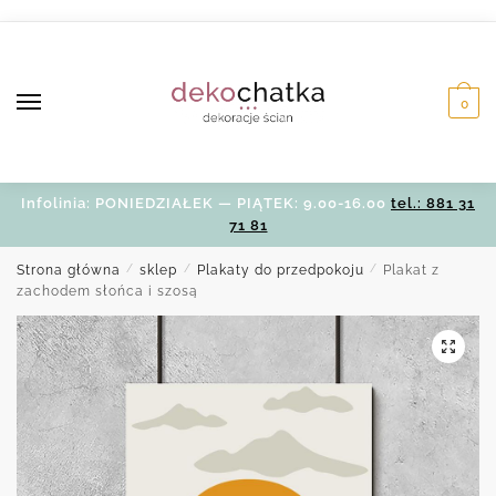
Skip
Skip
to
to
navigation
content
0
Infolinia: PONIEDZIAŁEK — PIĄTEK: 9.00-16.00
tel.: 881 31
71 81
Strona główna
/
sklep
/
Plakaty do przedpokoju
/
Plakat z
zachodem słońca i szosą