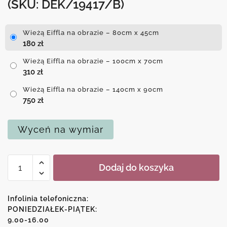
(SKU: DEK/19417/B)
Wieżą Eiffla na obrazie – 80cm x 45cm
180
zł
Wieżą Eiffla na obrazie – 100cm x 70cm
310
zł
Wieżą Eiffla na obrazie – 140cm x 90cm
750
zł
Wyceń na wymiar
ilość
Dodaj do koszyka
Wieżą
Eiffla
na
Infolinia telefoniczna:
obrazie
PONIEDZIAŁEK-PIĄTEK:
9.00-16.00