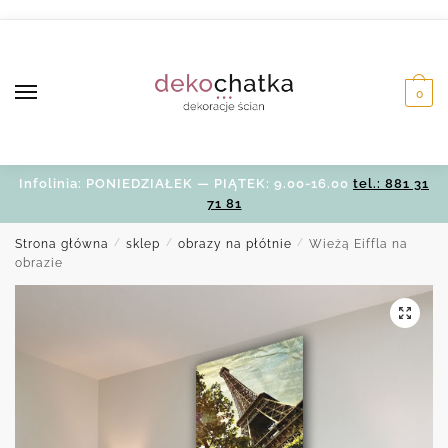
Skip
Skip
to
to
navigation
content
0
Infolinia: PONIEDZIAŁEK — PIĄTEK: 9.00-16.00
tel.: 881 31
71 81
Strona główna
/
sklep
/
obrazy na płótnie
/
Wieżą Eiffla na
obrazie