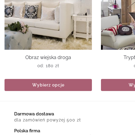
Obraz wiejska droga
Trypt
od:
180
zł
Wybierz opcje
Wy
Darmowa dostawa
dla zamówień powyżej 500 zł
Polska firma