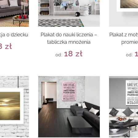
cja o dziecku
Plakat do nauki liczenia –
Plakat z mo
tabliczka mnożenia
promie
8
zł
18
zł
od:
od: