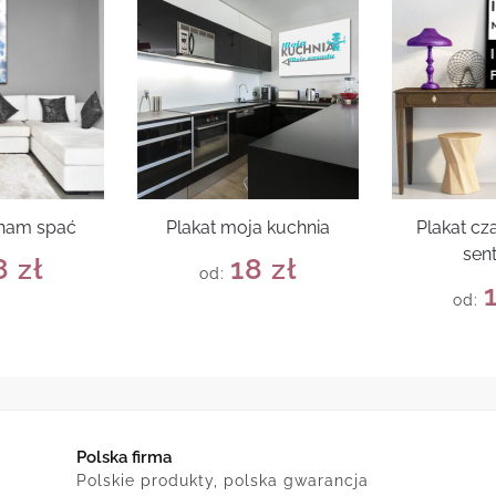
cham spać
Plakat moja kuchnia
Plakat cz
sen
8
zł
18
zł
od:
od:
Polska firma
Polskie produkty, polska gwarancja