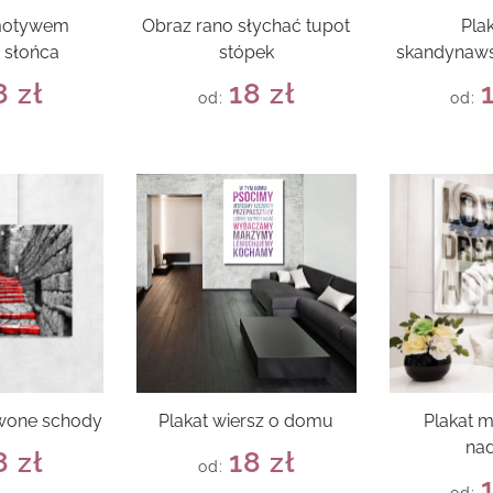
 motywem
Obraz rano słychać tupot
Pla
 słońca
stópek
skandynaws
8
zł
18
zł
od:
od:
rwone schody
Plakat wiersz o domu
Plakat m
nad
8
zł
18
zł
od: