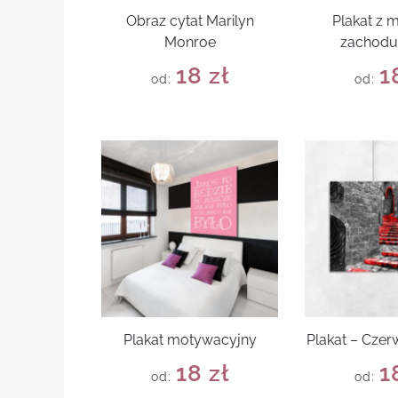
Obraz cytat Marilyn
Plakat z
Monroe
zachodu
18
zł
1
od:
od:
Plakat motywacyjny
Plakat – Cze
18
zł
1
od:
od: