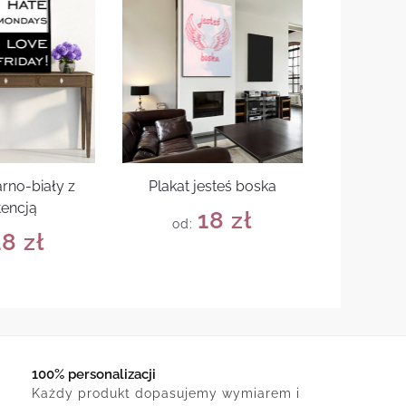
arno-biały z
Plakat jesteś boska
tencją
18
zł
od:
18
zł
100% personalizacji
Każdy produkt dopasujemy wymiarem i