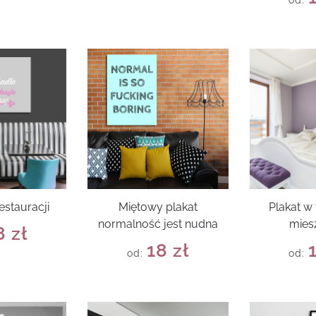
od:
estauracji
Miętowy plakat
Plakat 
normalność jest nudna
mies
8
zł
18
zł
od:
od: