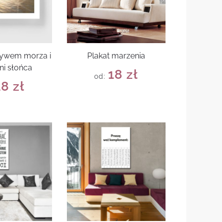
tywem morza i
Plakat marzenia
ni słońca
18
zł
od:
18
zł