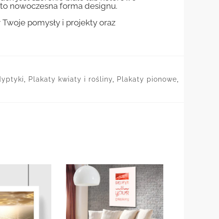
st to nowoczesna forma designu.
woje pomysły i projekty oraz
dyptyki
,
Plakaty kwiaty i rośliny
,
Plakaty pionowe
,