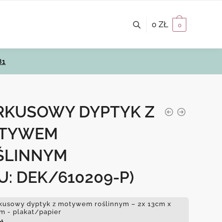
0
ZŁ
0
81
RKUSOWY DYPTYK Z
TYWEM
ŚLINNYM
U: DEK/610209-P)
kusowy dyptyk z motywem roślinnym – 2x 13cm x
m - plakat/papier