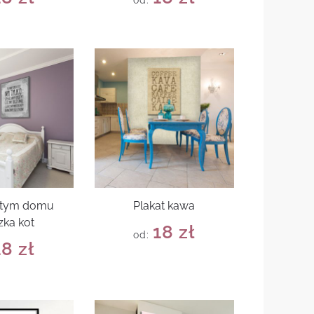
od:
w tym domu
Plakat kawa
zka kot
18
zł
od:
18
zł