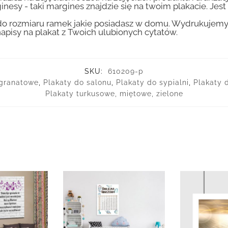
inesy - taki margines znajdzie się na twoim plakacie. Je
 rozmiaru ramek jakie posiadasz w domu. Wydrukujemy T
apisy na plakat z Twoich ulubionych cytatów.
SKU:
610209-p
, granatowe
,
Plakaty do salonu
,
Plakaty do sypialni
,
Plakaty 
Plakaty turkusowe, miętowe, zielone