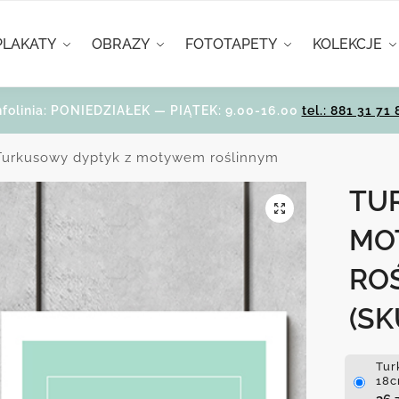
PLAKATY
OBRAZY
FOTOTAPETY
KOLEKCJE
nfolinia: PONIEDZIAŁEK — PIĄTEK: 9.00-16.00
tel.: 881 31 71 
Turkusowy dyptyk z motywem roślinnym
TU
MO
RO
(SK
Tur
18c