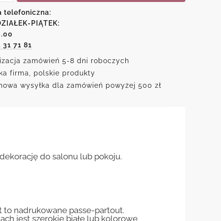
a telefoniczna:
em
ZIAŁEK-PIĄTEK:
ym
6.00
1 31 71 81
izacja zamówień 5-8 dni roboczych
ka firma, polskie produkty
owa wysyłka dla zamówień powyżej 500 zł
dekorację do salonu lub pokoju.
st to nadrukowane passe-partout.
jach jest szerokie białe lub kolorowe