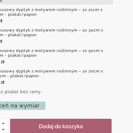
zł
kusowy dyptyk z motywem roślinnym – 2x 21cm x
m - plakat/papier
zł
kusowy dyptyk z motywem roślinnym – 2x 30cm x
m - plakat/papier
zł
kusowy dyptyk z motywem roślinnym – 2x 50cm x
m - plakat/papier
0
zł
kusowy dyptyk z motywem roślinnym – 2x 70cm x
cm - plakat/papier
0
zł
z plakat bez ramy.
eń na wymiar
Dodaj do koszyka
owy