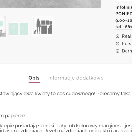
z
Infolini
motyw
PONIED
roślinn
9.00-1
tel.: 88
Real
Pols
Darm
Opis
Informacje dodatkowe
stawiający dwa kwiaty to coś cudownego! Polecamy taką 
m papierze.
lepie posiadają szeroki biały lub kolorowy margines - je
idzisz na zdjęciach. Jeżeli na zdjęciach produktu i aranżac