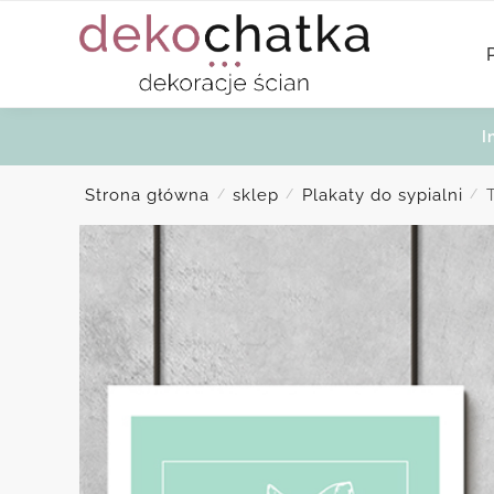
Skip
Skip
to
to
navigation
content
I
Strona główna
sklep
Plakaty do sypialni
/
/
/