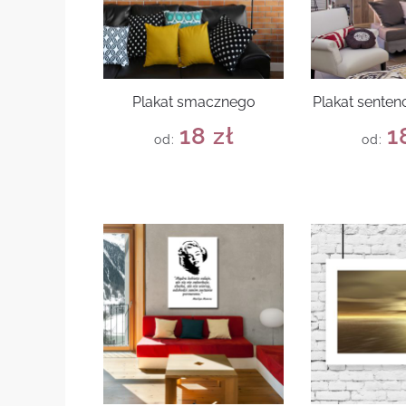
Plakat smacznego
Plakat senten
18
zł
1
od:
od: