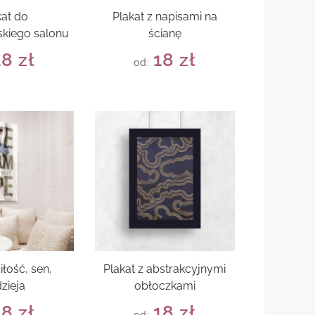
kat do
Plakat z napisami na
kiego salonu
ścianę
18
zł
18
zł
od:
iłość, sen,
Plakat z abstrakcyjnymi
zieja
obłoczkami
18
zł
18
zł