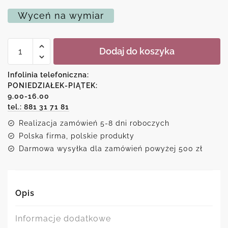
Wyceń na wymiar
ilość
Dodaj do koszyka
Dekoracja
do
salonu
Infolinia telefoniczna:
z
PONIEDZIAŁEK-PIĄTEK:
liściem
9.00-16.00
tel.: 881 31 71 81
Realizacja zamówień 5-8 dni roboczych
Polska firma, polskie produkty
Darmowa wysyłka dla zamówień powyżej 500 zł
Opis
Informacje dodatkowe