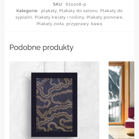
SKU:
610208-p
Kategorie:
plakaty
,
Plakaty do salonu
,
Plakaty do
sypialni
,
Plakaty kwiaty i rośliny
,
Plakaty pionowe
,
Plakaty zioła, przyprawy, kawa
Podobne produkty