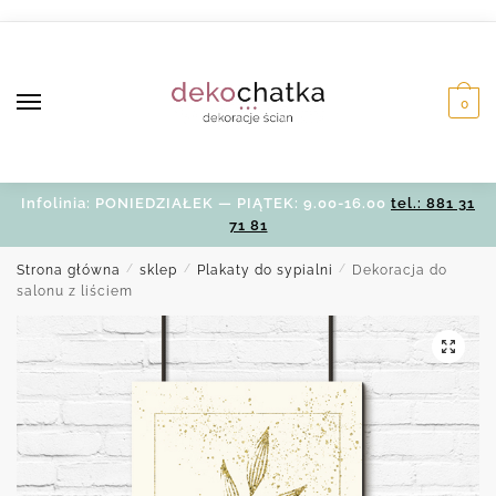
Skip
Skip
to
to
navigation
content
0
Infolinia: PONIEDZIAŁEK — PIĄTEK: 9.00-16.00
tel.: 881 31
71 81
Strona główna
/
sklep
/
Plakaty do sypialni
/
Dekoracja do
salonu z liściem