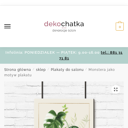
Skip
Skip
to
to
navigation
content
0
Infolinia: PONIEDZIAŁEK — PIĄTEK: 9.00-16.00
tel.: 881 31
71 81
Strona główna
/
sklep
/
Plakaty do salonu
/
Monstera jako
motyw plakatu