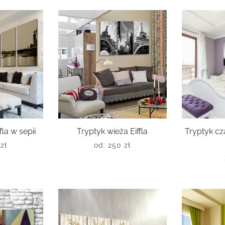
la w sepii
Tryptyk wieża Eiffla
Tryptyk cz
0
zł
od:
250
zł