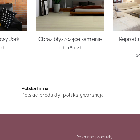
owy Jork
Obraz błyszczące kamienie
Reprodu
0
zł
od:
180
zł
o
Polska firma
Polskie produkty, polska gwarancja
Polecane produkty