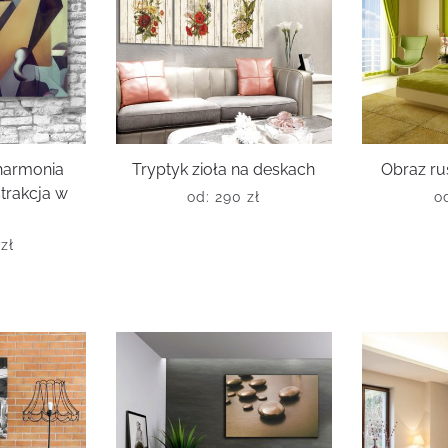
harmonia
Tryptyk zioła na deskach
Obraz ru
strakcja w
od:
290
zł
o
i
0
zł