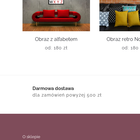
Obraz z alfabetem
Obraz retro N
od:
180
zł
od:
18
Darmowa dostawa
dla zamówień powyżej 500 zł
O sklepie