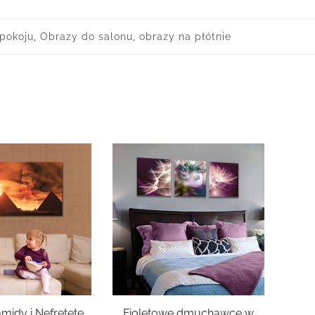
pokoju
,
Obrazy do salonu
,
obrazy na płótnie
midy i Nefretete
Fioletowe dmuchawce w