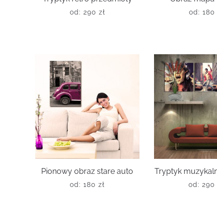
od:
290
zł
od:
18
Pionowy obraz stare auto
Tryptyk muzykal
od:
180
zł
od:
29