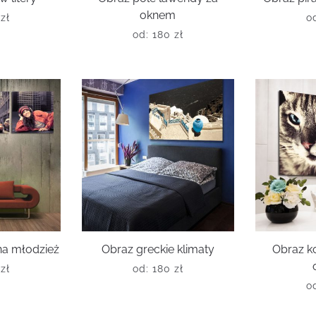
oknem
0
zł
o
od:
180
zł
na młodzież
Obraz greckie klimaty
Obraz ko
0
zł
od:
180
zł
o