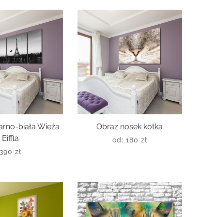
arno-biała Wieża
Obraz nosek kotka
Eiffla
od:
180
zł
390
zł