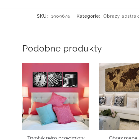
SKU:
19096/a
Kategorie:
Obrazy abstrak
Podobne produkty
Tryptyk retro przedmioty
Obraz mapa w