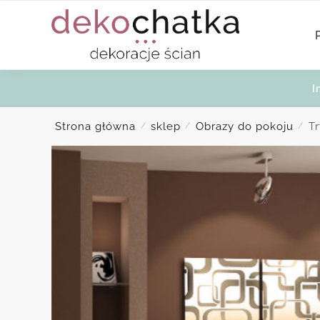
Skip
Skip
to
to
navigation
content
I
Strona główna
sklep
Obrazy do pokoju
T
/
/
/