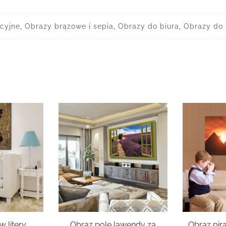
cyjne
,
Obrazy brązowe i sepia
,
Obrazy do biura
,
Obrazy do 
 litery
Obraz pole lawendy za
Obraz pira