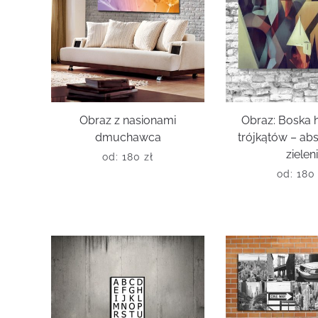
Obraz z nasionami
Obraz: Boska 
dmuchawca
trójkątów – ab
zielen
od:
180
zł
od:
18