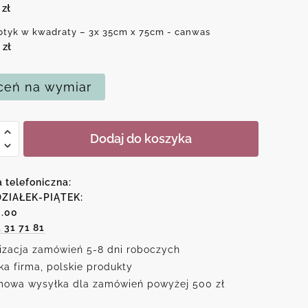
0
zł
ptyk w kwadraty – 3x 35cm x 75cm - canwas
0
zł
eń na wymiar
Dodaj do koszyka
k
aty
a telefoniczna:
ZIAŁEK-PIĄTEK:
6.00
1 31 71 81
izacja zamówień 5-8 dni roboczych
ka firma, polskie produkty
owa wysyłka dla zamówień powyżej 500 zł