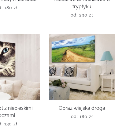
tryptyku
d:
180
zł
od:
290
zł
t z niebieskimi
Obraz wiejska droga
oczami
od:
180
zł
d:
130
zł