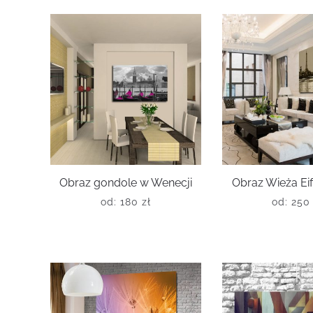
Obraz gondole w Wenecji
Obraz Wieża Eiff
od:
180
zł
od:
25