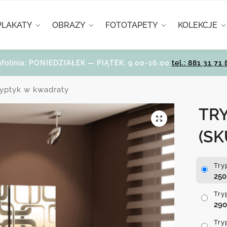
PLAKATY
OBRAZY
FOTOTAPETY
KOLEKCJE
nfolinia: PONIEDZIAŁEK — PIĄTEK: 9.00-16.00
tel.: 881 31 71 
ryptyk w kwadraty
TR
(SK
Try
25
Try
29
Try