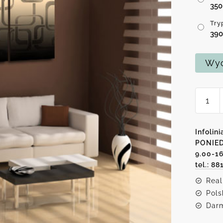
35
Try
39
Wyc
ilość
Trypty
w
kwadr
Infolini
PONIED
9.00-1
tel.: 88
Real
Pols
Darm