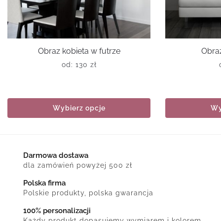
Obraz kobieta w futrze
Obraz
od:
130
zł
Wybierz opcje
Wy
Darmowa dostawa
dla zamówień powyżej 500 zł
Polska firma
Polskie produkty, polska gwarancja
100% personalizacji
Każdy produkt dopasujemy wymiarem i kolorem