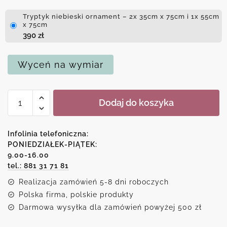
Tryptyk niebieski ornament – 2x 35cm x 75cm i 1x 55cm
x 75cm
390
zł
Wyceń na wymiar
ilość
Dodaj do koszyka
Tryptyk
niebieski
ornament
Infolinia telefoniczna:
PONIEDZIAŁEK-PIĄTEK:
9.00-16.00
tel.: 881 31 71 81
Realizacja zamówień 5-8 dni roboczych
Polska firma, polskie produkty
Darmowa wysyłka dla zamówień powyżej 500 zł