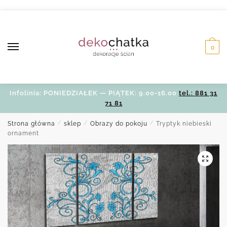
Skip
Skip
to
to
navigation
content
0
Infolinia: PONIEDZIAŁEK — PIĄTEK: 9.00-16.00
tel.: 881 31
71 81
Strona główna
/
sklep
/
Obrazy do pokoju
/
Tryptyk niebieski
ornament